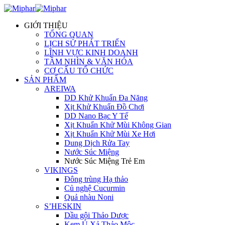
GIỚI THIỆU
TỔNG QUAN
LỊCH SỬ PHÁT TRIỂN
LĨNH VỰC KINH DOANH
TẦM NHÌN & VĂN HÓA
CƠ CẤU TỔ CHỨC
SẢN PHẨM
AREIWA
DD Khử Khuẩn Đa Năng
Xịt Khử Khuẩn Đồ Chơi
DD Nano Bạc Y Tế
Xịt Khuẩn Khử Mùi Không Gian
Xịt Khuẩn Khử Mùi Xe Hơi
Dung Dịch Rửa Tay
Nước Súc Miệng
Nước Súc Miệng Trẻ Em
VIKINGS
Đông trùng Hạ thảo
Củ nghệ Cucurmin
Quả nhàu Noni
S’HESKIN
Dầu gội Thảo Dược
Kem Ủ Xả Thảo Mộc