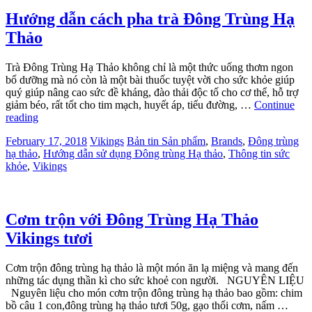
Hướng dẫn cách pha trà Đông Trùng Hạ
Thảo
Trà Đông Trùng Hạ Thảo không chỉ là một thức uống thơm ngon
bổ dưỡng mà nó còn là một bài thuốc tuyệt vời cho sức khỏe giúp
quý giúp nâng cao sức đề kháng, đào thải độc tố cho cơ thể, hỗ trợ
giảm béo, rất tốt cho tim mạch, huyết áp, tiểu đường, …
Continue
reading
February 17, 2018
Vikings
Bản tin Sản phẩm
,
Brands
,
Đông trùng
hạ thảo
,
Hướng dẫn sử dụng Đông trùng Hạ thảo
,
Thông tin sức
khỏe
,
Vikings
Cơm trộn với Đông Trùng Hạ Thảo
Vikings tươi
Cơm trộn đông trùng hạ thảo là một món ăn lạ miệng và mang đến
những tác dụng thần kì cho sức khoẻ con người. NGUYÊN LIỆU
Nguyên liệu cho món cơm trộn đông trùng hạ thảo bao gồm: chim
bồ câu 1 con,đông trùng hạ thảo tươi 50g, gạo thổi cơm, nấm …