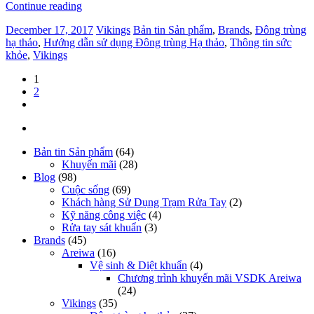
Continue reading
December 17, 2017
Vikings
Bản tin Sản phẩm
,
Brands
,
Đông trùng
hạ thảo
,
Hướng dẫn sử dụng Đông trùng Hạ thảo
,
Thông tin sức
khỏe
,
Vikings
1
2
Bản tin Sản phẩm
(64)
Khuyến mãi
(28)
Blog
(98)
Cuộc sống
(69)
Khách hàng Sử Dụng Trạm Rửa Tay
(2)
Kỹ năng công việc
(4)
Rửa tay sát khuẩn
(3)
Brands
(45)
Areiwa
(16)
Vệ sinh & Diệt khuẩn
(4)
Chương trình khuyến mãi VSDK Areiwa
(24)
Vikings
(35)