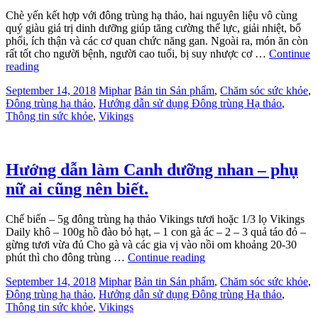
Chè yến kết hợp với đông trùng hạ thảo, hai nguyên liệu vô cùng
quý giàu giá trị dinh dưỡng giúp tăng cường thể lực, giải nhiệt, bổ
phổi, ích thận và các cơ quan chức năng gan. Ngoài ra, món ăn còn
rất tốt cho người bệnh, người cao tuổi, bị suy nhược cơ …
Continue
reading
September 14, 2018
Miphar
Bản tin Sản phẩm
,
Chăm sóc sức khỏe
,
Đông trùng hạ thảo
,
Hướng dẫn sử dụng Đông trùng Hạ thảo
,
Thông tin sức khỏe
,
Vikings
Hướng dẫn làm Canh dưỡng nhan – phụ
nữ ai cũng nên biết.
Chế biến – 5g đông trùng hạ thảo Vikings tươi hoặc 1/3 lọ Vikings
Daily khô – 100g hồ đào bỏ hạt, – 1 con gà ác – 2 – 3 quả táo đỏ –
gừng tươi vừa đủ Cho gà và các gia vị vào nồi om khoảng 20-30
phút thì cho đông trùng …
Continue reading
September 14, 2018
Miphar
Bản tin Sản phẩm
,
Chăm sóc sức khỏe
,
Đông trùng hạ thảo
,
Hướng dẫn sử dụng Đông trùng Hạ thảo
,
Thông tin sức khỏe
,
Vikings