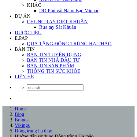
KHÁC
DD Phủ vải Nano Bạc Miphar
DỰ ÁN
CHUNG TAY DIỆT KHUẨN
Rửa tay Sát Khuẩn
DƯỢC LIỆU
E.PAP
QUÀ TẶNG ĐÔNG TRÙNG HẠ THẢO
BẢN TIN
BẢN TIN TUYỂN DỤNG
BẢN TIN NHÀ ĐẦU TƯ
BẢN TIN SẢN PHẨM
THÔNG TIN SỨC KHỎE
LIÊN HỆ
Home
Blog
Brands
Vikings
Đông trùng hạ thảo
Hướng dẫn sử dụng Đông trùng Hạ thảo