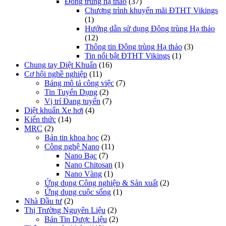
Đông trùng hạ thảo
(37)
Chương trình khuyến mãi ĐTHT Vikings
(1)
Hướng dẫn sử dụng Đông trùng Hạ thảo
(12)
Thông tin Đông trùng Hạ thảo
(3)
Tin nổi bật ĐTHT Vikings
(1)
Chung tay Diệt Khuẩn
(16)
Cơ hội nghề nghiệp
(11)
Bảng mô tả công việc
(7)
Tin Tuyển Dụng
(2)
Vị trí Đang tuyển
(7)
Diệt khuẩn Xe hơi
(4)
Kiến thức
(14)
MRC
(2)
Bản tin khoa học
(2)
Công nghệ Nano
(11)
Nano Bạc
(7)
Nano Chitosan
(1)
Nano Vàng
(1)
Ứng dụng Công nghiệp & Sản xuất
(2)
Ứng dụng cuộc sống
(1)
Nhà Đầu tư
(2)
Thị Trường Nguyên Liệu
(2)
Bản Tin Dược Liệu
(2)