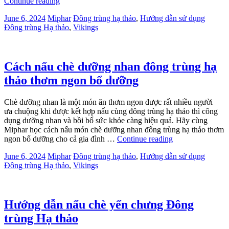
Continue reading
June 6, 2024
Miphar
Đông trùng hạ thảo
,
Hướng dẫn sử dụng
Đông trùng Hạ thảo
,
Vikings
Cách nấu chè dưỡng nhan đông trùng hạ
thảo thơm ngon bổ dưỡng
Chè dưỡng nhan là một món ăn thơm ngon được rất nhiều người
ưa chuộng khi được kết hợp nấu cùng đông trùng hạ thảo thì công
dụng dưỡng nhan và bồi bổ sức khỏe càng hiệu quả. Hãy cùng
Miphar học cách nấu món chè dưỡng nhan đông trùng hạ thảo thơm
ngon bổ dưỡng cho cả gia đình …
Continue reading
June 6, 2024
Miphar
Đông trùng hạ thảo
,
Hướng dẫn sử dụng
Đông trùng Hạ thảo
,
Vikings
Hướng dẫn nấu chè yến chưng Đông
trùng Hạ thảo