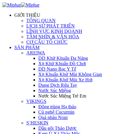
GIỚI THIỆU
TỔNG QUAN
LỊCH SỬ PHÁT TRIỂN
LĨNH VỰC KINH DOANH
TẦM NHÌN & VĂN HÓA
CƠ CẤU TỔ CHỨC
SẢN PHẨM
AREIWA
DD Khử Khuẩn Đa Năng
Xịt Khử Khuẩn Đồ Chơi
DD Nano Bạc Y Tế
Xịt Khuẩn Khử Mùi Không Gian
Xịt Khuẩn Khử Mùi Xe Hơi
Dung Dịch Rửa Tay
Nước Súc Miệng
Nước Súc Miệng Trẻ Em
VIKINGS
Đông trùng Hạ thảo
Củ nghệ Cucurmin
Quả nhàu Noni
S’HESKIN
Dầu gội Thảo Dược
Kem Ủ Xả Thảo Mộc