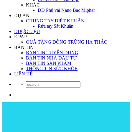
KHÁC
DD Phủ vải Nano Bạc Miphar
DỰ ÁN
CHUNG TAY DIỆT KHUẨN
Rửa tay Sát Khuẩn
DƯỢC LIỆU
E.PAP
QUÀ TẶNG ĐÔNG TRÙNG HẠ THẢO
BẢN TIN
BẢN TIN TUYỂN DỤNG
BẢN TIN NHÀ ĐẦU TƯ
BẢN TIN SẢN PHẨM
THÔNG TIN SỨC KHỎE
LIÊN HỆ