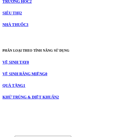
TRƯỜNG HỌC
2
SIÊU THỊ
2
NHÀ THUỐC
3
PHÂN LOẠI THEO TÍNH NĂNG SỬ DỤNG
VỆ SINH TAY
0
VỆ SINH RĂNG MIỆNG
0
QUÀ TẶNG
1
KHỬ TRÙNG & DIỆT KHUẨN
2