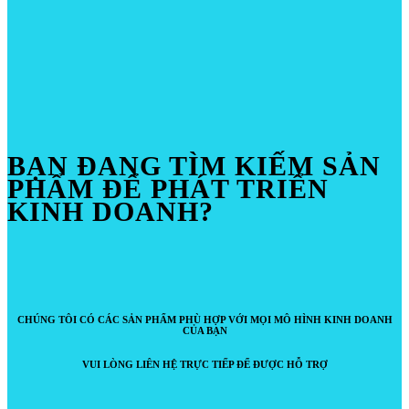
BẠN ĐANG TÌM KIẾM SẢN
PHẨM ĐỂ PHÁT TRIỂN
KINH DOANH?
CHÚNG TÔI CÓ CÁC SẢN PHẨM PHÙ HỢP VỚI MỌI MÔ HÌNH KINH DOANH
CỦA BẠN
VUI LÒNG LIÊN HỆ TRỰC TIẾP ĐỂ ĐƯỢC HỖ TRỢ