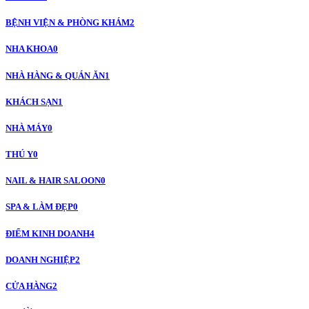
BỆNH VIỆN & PHÒNG KHÁM
2
NHA KHOA
0
NHÀ HÀNG & QUÁN ĂN
1
KHÁCH SẠN
1
NHÀ MÁY
0
THÚ Y
0
NAIL & HAIR SALOON
0
SPA & LÀM ĐẸP
0
ĐIỂM KINH DOANH
4
DOANH NGHIỆP
2
CỬA HÀNG
2