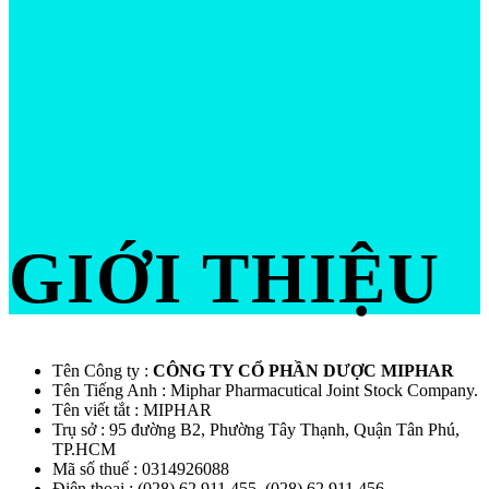
GIỚI THIỆU
Tên Công ty :
CÔNG TY CỔ PHẦN DƯỢC MIPHAR
Tên Tiếng Anh : Miphar Pharmacutical Joint Stock Company.
Tên viết tắt : MIPHAR
Trụ sở : 95 đường B2, Phường Tây Thạnh, Quận Tân Phú,
TP.HCM
Mã số thuế : 0314926088
Điện thoại : (028) 62.911.455, (028) 62.911.456