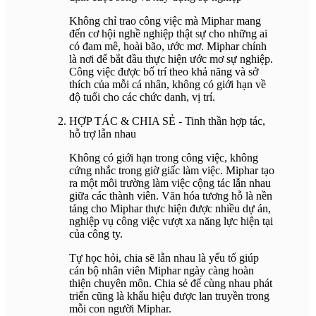
Không chỉ trao công việc mà Miphar mang
đến cơ hội nghề nghiệp thật sự cho những ai
có đam mê, hoài bão, ước mơ. Miphar chính
là nơi để bắt đầu thực hiện ước mơ sự nghiệp.
Công việc được bố trí theo khả năng và sở
thích của mỗi cá nhân, không có giới hạn về
độ tuổi cho các chức danh, vị trí.
HỢP TÁC & CHIA SẺ - Tinh thần hợp tác,
hỗ trợ lẫn nhau
Không có giới hạn trong công việc, không
cứng nhắc trong giờ giấc làm việc. Miphar tạo
ra một môi trường làm việc cộng tác lẫn nhau
giữa các thành viên. Văn hóa tương hỗ là nền
tảng cho Miphar thực hiện được nhiều dự án,
nghiệp vụ công việc vượt xa năng lực hiện tại
của công ty.
Tự học hỏi, chia sẽ lẫn nhau là yếu tố giúp
cán bộ nhân viên Miphar ngày càng hoàn
thiện chuyên môn. Chia sẻ để cùng nhau phát
triển cũng là khẩu hiệu được lan truyền trong
mỗi con người Miphar.