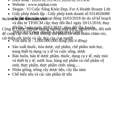
Website : www.miphar.com
Slogan : Vì Cuộc Sống Khỏe Đẹp, For A Health Beauty Life
Giấy phép thành lập : Giấy phép kinh doanh số 0314926088
cấp lần đầu ngày và hoạt động 16/03/2018 do do sở kế hoạch
NGÀNH NGHỀ KINH DOANH
và đầu tư TP.HCM cấp; thay đổi lần1 ngày 20/11/2018, thay
đổi lần 2 vào ngày 20/02/2019 ; thay đổi lần 3 ngày
Công ty Dược Miphar không ngừng phát triển, nghiên cứu, đổi mới
28/03/2019; thay đổi lần 4 ngày 06/12/2019
để cung cấp cho xã hội những sản phẩm tốt nhất nhằm chăm sóc,
cải thiện sức khỏe và sắc đẹp của con người.
Vốn điều lệ : 3.000.000.000 đồng
(Ba tỉ đồng)
Sản xuất thuốc, hóa dược, mỹ phẩm, chế phẩm sinh học,
trang thiết bị dụng cụ y tế và cuộc sống, dược
Bán buôn, bán lẻ dược phẩm, thuốc, dụng cụ y tế, máy móc
và thiết bị y tế, nước hoa, hàng mỹ phẩm và chế phẩm vệ
sinh, thực phẩm, thực phẩm chức năng,…
Nhân giống, trồng cây dược liệu, cây lâu năm
Chế biến sữa và các sản phẩm từ sữa