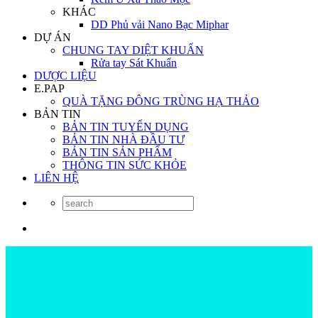
KHÁC
DD Phủ vải Nano Bạc Miphar
DỰ ÁN
CHUNG TAY DIỆT KHUẨN
Rửa tay Sát Khuẩn
DƯỢC LIỆU
E.PAP
QUÀ TẶNG ĐÔNG TRÙNG HẠ THẢO
BẢN TIN
BẢN TIN TUYỂN DỤNG
BẢN TIN NHÀ ĐẦU TƯ
BẢN TIN SẢN PHẨM
THÔNG TIN SỨC KHỎE
LIÊN HỆ