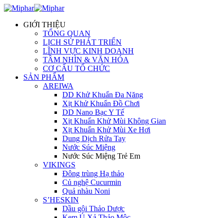
GIỚI THIỆU
TỔNG QUAN
LỊCH SỬ PHÁT TRIỂN
LĨNH VỰC KINH DOANH
TẦM NHÌN & VĂN HÓA
CƠ CẤU TỔ CHỨC
SẢN PHẨM
AREIWA
DD Khử Khuẩn Đa Năng
Xịt Khử Khuẩn Đồ Chơi
DD Nano Bạc Y Tế
Xịt Khuẩn Khử Mùi Không Gian
Xịt Khuẩn Khử Mùi Xe Hơi
Dung Dịch Rửa Tay
Nước Súc Miệng
Nước Súc Miệng Trẻ Em
VIKINGS
Đông trùng Hạ thảo
Củ nghệ Cucurmin
Quả nhàu Noni
S’HESKIN
Dầu gội Thảo Dược
Kem Ủ Xả Thảo Mộc