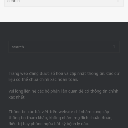
Trang web đang được số hóa và cập nhật thông tin. Các dữ
liệu có thể chưa chính xác hoàn toàn.
Vui lòng liên hệ các bộ phận liên quan để có thông tin chính
xác nhất.
Thông tin các bài viết trên website chỉ nhằm cung cấp
thông tin tham khảo, không nhằm mục đích chuẩn đoán,
điều trị hay phòng ngừa bất kỳ bệnh lý nào.