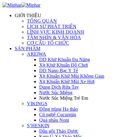
GIỚI THIỆU
TỔNG QUAN
LỊCH SỬ PHÁT TRIỂN
LĨNH VỰC KINH DOANH
TẦM NHÌN & VĂN HÓA
CƠ CẤU TỔ CHỨC
SẢN PHẨM
AREIWA
DD Khử Khuẩn Đa Năng
Xịt Khử Khuẩn Đồ Chơi
DD Nano Bạc Y Tế
Xịt Khuẩn Khử Mùi Không Gian
Xịt Khuẩn Khử Mùi Xe Hơi
Dung Dịch Rửa Tay
Nước Súc Miệng
Nước Súc Miệng Trẻ Em
VIKINGS
Đông trùng Hạ thảo
Củ nghệ Cucurmin
Quả nhàu Noni
S’HESKIN
Dầu gội Thảo Dược
Kem Ủ Xả Thảo Mộc