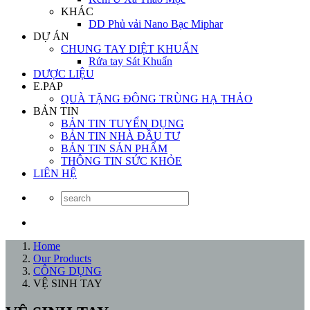
KHÁC
DD Phủ vải Nano Bạc Miphar
DỰ ÁN
CHUNG TAY DIỆT KHUẨN
Rửa tay Sát Khuẩn
DƯỢC LIỆU
E.PAP
QUÀ TẶNG ĐÔNG TRÙNG HẠ THẢO
BẢN TIN
BẢN TIN TUYỂN DỤNG
BẢN TIN NHÀ ĐẦU TƯ
BẢN TIN SẢN PHẨM
THÔNG TIN SỨC KHỎE
LIÊN HỆ
Home
Our Products
CÔNG DỤNG
VỆ SINH TAY