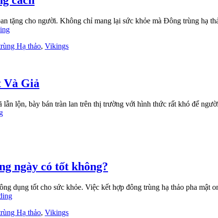
ng cách
ban tặng cho người. Không chỉ mang lại sức khỏe mà Đông trùng hạ th
ing
rùng Hạ thảo
,
Vikings
 Và Giả
ã lẫn lộn, bày bán tràn lan trên thị trường với hình thức rất khó để ng
g
ng ngày có tốt không?
 công dụng tốt cho sức khỏe. Việc kết hợp đông trùng hạ thảo pha mật o
ding
rùng Hạ thảo
,
Vikings