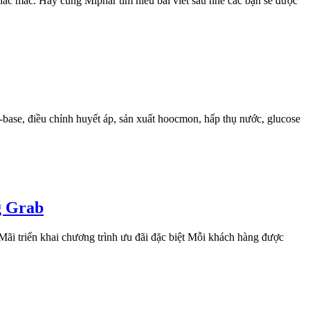
hắc mắc. Hãy cùng Miphar tìm hiểu bài viết sau nhé các bạn sẽ được
-base, điều chỉnh huyết áp, sản xuất hoocmon, hấp thụ nước, glucose
g Grab
 triển khai chương trình ưu đãi đặc biệt Mỗi khách hàng được