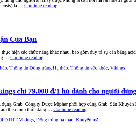
y, dùng cho người ăn chay được không là câu hỏi mà rất nhiều người t
inensis) là …
Continue reading
ận Của Bạn
, thực hiện các chức năng khác nhau, bao gồm duy trì sự cân bằng acid
hưng …
Continue reading
thảo
,
Thông tin Đông trùng Hạ thảo
,
Thông tin sức khỏe
,
Vikings
ings chỉ 79.000 đ/1 hủ dành cho người dùn
dụng Grab. Công ty Dược Miphar phối hợp cùng Grab, Săn Khuyến Mãi
ram theo hình thức đăng …
Continue reading
mãi ĐTHT Vikings
,
Đông trùng hạ thảo
,
Khuyến mãi