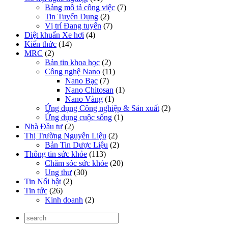
Bảng mô tả công việc
(7)
Tin Tuyển Dụng
(2)
Vị trí Đang tuyển
(7)
Diệt khuẩn Xe hơi
(4)
Kiến thức
(14)
MRC
(2)
Bản tin khoa học
(2)
Công nghệ Nano
(11)
Nano Bạc
(7)
Nano Chitosan
(1)
Nano Vàng
(1)
Ứng dụng Công nghiệp & Sản xuất
(2)
Ứng dụng cuộc sống
(1)
Nhà Đầu tư
(2)
Thị Trường Nguyên Liệu
(2)
Bản Tin Dược Liệu
(2)
Thông tin sức khỏe
(113)
Chăm sóc sức khỏe
(20)
Ung thư
(30)
Tin Nổi bật
(2)
Tin tức
(26)
Kinh doanh
(2)