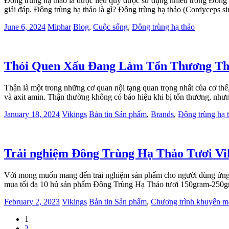
Đông trùng hạ thảo là dược liệu quý được sử dụng nhiều trong Đông 
giải đáp. Đông trùng hạ thảo là gì? Đông trùng hạ thảo (Cordyceps s
June 6, 2024
Miphar
Blog
,
Cuộc sống
,
Đông trùng hạ thảo
Thói Quen Xấu Đang Làm Tổn Thương Th
Thận là một trong những cơ quan nội tạng quan trọng nhất của cơ thể
và axit amin. Thận thường không có báo hiệu khi bị tổn thương, n
January 18, 2024
Vikings
Bản tin Sản phẩm
,
Brands
,
Đông trùng hạ 
Trải nghiệm Đông Trùng Hạ Thảo Tươi Vik
Với mong muốn mang đến trải nghiệm sản phẩm cho người dùng ứng 
mua tối đa 10 hủ sản phẩm Đông Trùng Hạ Thảo tươi 150gram-250g
February 2, 2023
Vikings
Bản tin Sản phẩm
,
Chương trình khuyến 
1
2