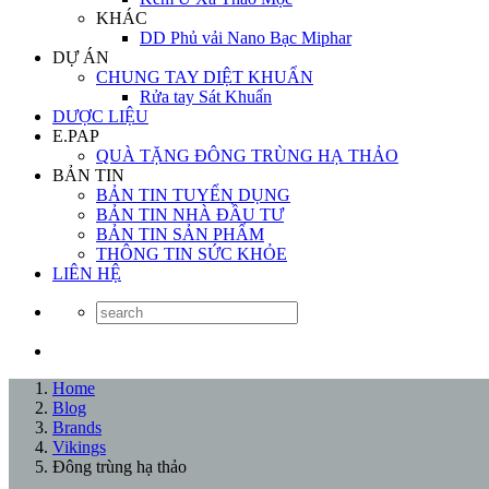
KHÁC
DD Phủ vải Nano Bạc Miphar
DỰ ÁN
CHUNG TAY DIỆT KHUẨN
Rửa tay Sát Khuẩn
DƯỢC LIỆU
E.PAP
QUÀ TẶNG ĐÔNG TRÙNG HẠ THẢO
BẢN TIN
BẢN TIN TUYỂN DỤNG
BẢN TIN NHÀ ĐẦU TƯ
BẢN TIN SẢN PHẨM
THÔNG TIN SỨC KHỎE
LIÊN HỆ
Home
Blog
Brands
Vikings
Đông trùng hạ thảo