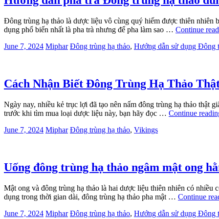
Hướng dẫn pha trà Đông trùng hạ thảo đú
Đông trùng hạ thảo là dược liệu vô cùng quý hiếm được thiên nhiên 
dụng phổ biến nhất là pha trà nhưng để pha làm sao …
Continue read
June 7, 2024
Miphar
Đông trùng hạ thảo
,
Hướng dẫn sử dụng Đông t
Cách Nhận Biết Đông Trùng Hạ Thảo Thật
Ngày nay, nhiều kẻ trục lợi đã tạo nên nấm đông trùng hạ thảo thật gi
trước khi tìm mua loại dược liệu này, bạn hãy đọc …
Continue readin
June 7, 2024
Miphar
Đông trùng hạ thảo
,
Vikings
Uống đông trùng hạ thảo ngâm mật ong hằ
Mật ong và đông trùng hạ thảo là hai dược liệu thiên nhiên có nhiều
dụng trong thời gian dài, đông trùng hạ thảo pha mật …
Continue rea
June 7, 2024
Miphar
Đông trùng hạ thảo
,
Hướng dẫn sử dụng Đông t