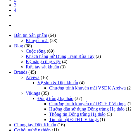
3
4
Bản tin Sản phẩm
(64)
Khuyến mãi
(28)
Blog
(98)
Cuộc sống
(69)
Khách hàng Sử Dụng Trạm Rửa Tay
(2)
Kỹ năng công việc
(4)
Rửa tay sát khuẩn
(3)
Brands
(45)
Areiwa
(16)
Vệ sinh & Diệt khuẩn
(4)
Chương trình khuyến mãi VSDK Areiwa
(2
Vikings
(35)
Đông trùng hạ thảo
(37)
Chương trình khuyến mãi ĐTHT Vikings
(1
Hướng dẫn sử dụng Đông trùng Hạ thảo
(1
Thông tin Đông trùng Hạ thảo
(3)
Tin nổi bật ĐTHT Vikings
(1)
Chung tay Diệt Khuẩn
(16)
Cơ hội nghề nghiệp
(11)