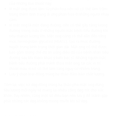
của những loại thuốc này.
Vì mật ong được làm từ phấn hoa nên nó có thể làm trầm
trọng thêm tình trạng dị ứng phấn hoa ở những người nhạy
cảm.
Vì mật ong là một dạng đường, nên có thể gây tăng lượng
đường trong máu ở những người mắc bệnh tiểu đường khi
tiêu thụ một lượng lớn. Mật ong cũng có thể dẫn đến tăng
mức hemoglobin glycated (HbA1c), tạo ra mức đường
huyết trung bình trong thời gian dài. Mật ong có thể được
bao gồm trong chế độ ăn uống điều độ của bệnh nhân tiểu
đường sau khi tham khảo ý kiến ​​bác sĩ. Những người mắc
bệnh tiểu đường phải tránh thoa mật ong tại các vị trí
thoát máu vì nó có thể làm tăng nguy cơ nhiễm trùng.
Lưu ý chọn loại đông trùng hạ thảo đảm bảo chất lượng.
Tóm lại, việc sử dụng đông trùng hạ thảo pha mật ong đúng
liều lượng mỗi ngày sẽ mang lại nhiều công dụng tốt cho sức
khỏe. Tuy nhiên, cũng một số điều bạn nên lưu ý để tránh gặp
phải những tác dụng không mong muốn khi sử dụng.