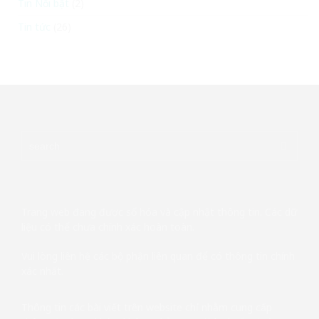
Tin Nổi bật
(2)
Tin tức
(26)
Trang web đang được số hóa và cập nhật thông tin. Các dữ
liệu có thể chưa chính xác hoàn toàn.
Vui lòng liên hệ các bộ phận liên quan để có thông tin chính
xác nhất.
Thông tin các bài viết trên website chỉ nhằm cung cấp