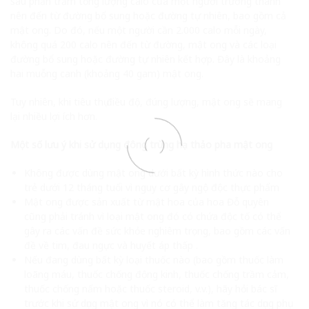
sáu phần trăm tổng lượng calo của một người trưởng thành
nên đến từ đường bổ sung hoặc đường tự nhiên, bao gồm cả
mật ong. Do đó, nếu một người cần 2.000 calo mỗi ngày,
không quá 200 calo nên đến từ đường, mật ong và các loại
đường bổ sung hoặc đường tự nhiên kết hợp. Đây là khoảng
hai muỗng canh (khoảng 40 gam) mật ong.
Tuy nhiên, khi tiêu thụ điều độ, đúng lượng, mật ong sẽ mang
lại nhiều lợi ích hơn.
Một số lưu ý khi sử dụng đông trùng hạ thảo pha mật ong
Không được dùng mật ong dưới bất kỳ hình thức nào cho
trẻ dưới 12 tháng tuổi vì nguy cơ gây ngộ độc thực phẩm
Mật ong được sản xuất từ ​​mật hoa của hoa Đỗ quyên
cũng phải tránh vì loại mật ong đó có chứa độc tố có thể
gây ra các vấn đề sức khỏe nghiêm trọng, bao gồm các vấn
đề về tim, đau ngực và huyết áp thấp .
Nếu đang dùng bất kỳ loại thuốc nào (bao gồm thuốc làm
loãng máu, thuốc chống động kinh, thuốc chống trầm cảm,
thuốc chống nấm hoặc thuốc steroid, v.v.), hãy hỏi bác sĩ
trước khi sử dụng mật ong vì nó có thể làm tăng tác dụng phụ