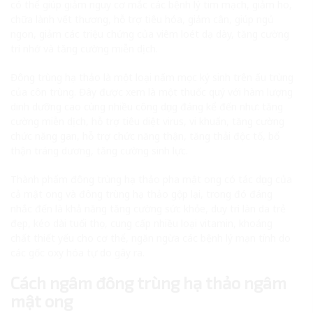
có thể giúp giảm nguy cơ mắc các bệnh lý tim mạch, giảm ho,
chữa lành vết thương, hỗ trợ tiêu hóa, giảm cân, giúp ngủ
ngon, giảm các triệu chứng của viêm loét dạ dày, tăng cường
trí nhớ và tăng cường miễn dịch.
Đông trùng hạ thảo là một loại nấm mọc ký sinh trên ấu trùng
của côn trùng. Đây được xem là một thuốc quý với hàm lượng
dinh dưỡng cao cùng nhiều công dụng đáng kể đến như: tăng
cường miễn dịch, hỗ trợ tiêu diệt virus, vi khuẩn, tăng cường
chức năng gan, hỗ trợ chức năng thận, tăng thải độc tố, bổ
thận tráng dương, tăng cường sinh lực.
Thành phẩm đông trùng hạ thảo pha mật ong có tác dụng của
cả mật ong và đông trùng hạ thảo gộp lại, trong đó đáng
nhắc đến là khả năng tăng cường sức khỏe, duy trì làn da trẻ
đẹp, kéo dài tuổi thọ, cung cấp nhiều loại vitamin, khoáng
chất thiết yếu cho cơ thể, ngăn ngừa các bệnh lý mạn tính do
các gốc oxy hóa tự do gây ra.
Cách ngâm đông trùng hạ thảo ngâm
mật ong