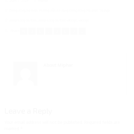
June 7, 2024
Miphar
Đông trùng hạ thảo
,
Hướng dẫn sử dụng Đông trùng Hạ thảo
,
Vikings
đông trùng hạ thảo
,
đông trùng hạ thảo vikings
,
vikings
Share
About Miphar
Leave a Reply
Your email address will not be published.
Required fields are
marked
*