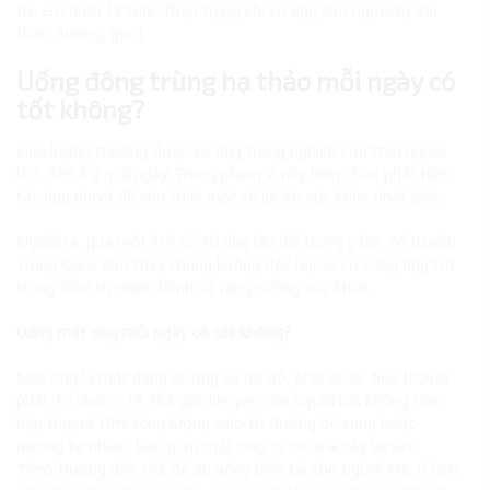
trẻ em dưới 13 tuổi. Thận trọng khi sử dụng cho người bị đái
tháo đường, gout.
Uống đông trùng hạ thảo mỗi ngày có
tốt không?
Liều lượng thường được sử dụng trong nghiên cứu trên người
là 1 đến 3 g mỗi ngày. Trong phạm vi này hiện chưa phát hiện
tác dụng phụ và đã cho thấy một số lợi ích sức khỏe nhất định.
Ngoài ra, qua một lịch sử sử dụng lâu dài trong y học cổ truyền
Trung Quốc cho thấy chúng không độc hại và có công dụng tốt
trong điều trị nhiều bệnh và tăng cường sức khỏe.
Uống mật ong mỗi ngày có tốt không?
Mật ong là một dạng đường và do đó, phải được tiêu thụ vừa
phải. Tổ chức Y tế Thế giới khuyến cáo người lớn không nên
hấp thụ quá 10% tổng lượng calo từ đường bổ sung hoặc
đường tự nhiên, bao gồm mật ong, nước trái cây và siro.
Theo Hướng dẫn chế độ ăn uống hiện tại cho người Mỹ, ít hơn