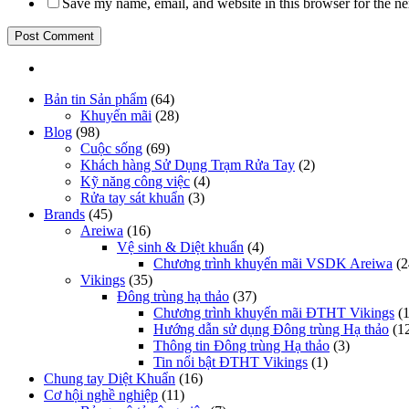
Save my name, email, and website in this browser for the n
Bản tin Sản phẩm
(64)
Khuyến mãi
(28)
Blog
(98)
Cuộc sống
(69)
Khách hàng Sử Dụng Trạm Rửa Tay
(2)
Kỹ năng công việc
(4)
Rửa tay sát khuẩn
(3)
Brands
(45)
Areiwa
(16)
Vệ sinh & Diệt khuẩn
(4)
Chương trình khuyến mãi VSDK Areiwa
(2
Vikings
(35)
Đông trùng hạ thảo
(37)
Chương trình khuyến mãi ĐTHT Vikings
(1
Hướng dẫn sử dụng Đông trùng Hạ thảo
(1
Thông tin Đông trùng Hạ thảo
(3)
Tin nổi bật ĐTHT Vikings
(1)
Chung tay Diệt Khuẩn
(16)
Cơ hội nghề nghiệp
(11)