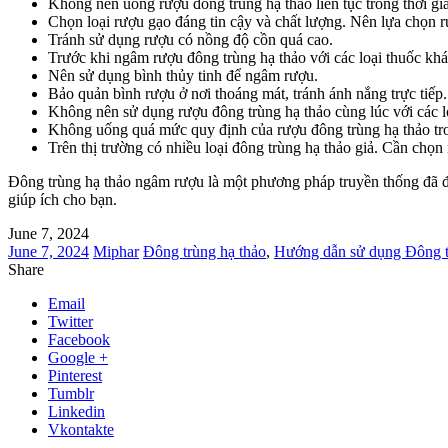
Không nên uống rượu đông trùng hạ thảo liên tục trong thời gia
Chọn loại rượu gạo đáng tin cậy và chất lượng. Nên lựa chọn r
Tránh sử dụng rượu có nồng độ cồn quá cao.
Trước khi ngâm rượu đông trùng hạ thảo với các loại thuốc khá
Nên sử dụng bình thủy tinh để ngâm rượu.
Bảo quản bình rượu ở nơi thoáng mát, tránh ánh nắng trực tiếp.
Không nên sử dụng rượu đông trùng hạ thảo cùng lúc với các l
Không uống quá mức quy định của rượu đông trùng hạ thảo tro
Trên thị trường có nhiều loại đông trùng hạ thảo giả. Cần ch
Đông trùng hạ thảo ngâm rượu là một phương pháp truyền thống đã đượ
giúp ích cho bạn.
June 7, 2024
June 7, 2024
Miphar
Đông trùng hạ thảo
,
Hướng dẫn sử dụng Đông t
Share
Email
Twitter
Facebook
Google +
Pinterest
Tumblr
Linkedin
Vkontakte