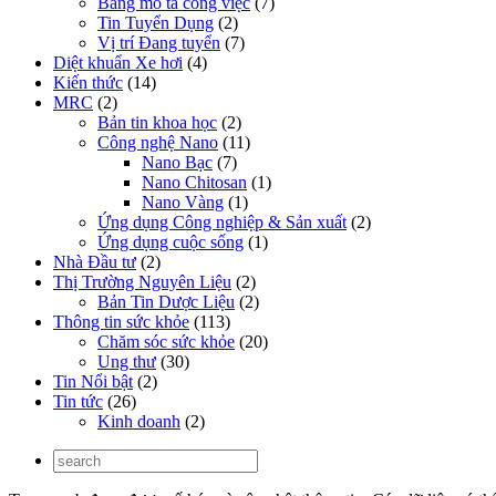
Bảng mô tả công việc
(7)
Tin Tuyển Dụng
(2)
Vị trí Đang tuyển
(7)
Diệt khuẩn Xe hơi
(4)
Kiến thức
(14)
MRC
(2)
Bản tin khoa học
(2)
Công nghệ Nano
(11)
Nano Bạc
(7)
Nano Chitosan
(1)
Nano Vàng
(1)
Ứng dụng Công nghiệp & Sản xuất
(2)
Ứng dụng cuộc sống
(1)
Nhà Đầu tư
(2)
Thị Trường Nguyên Liệu
(2)
Bản Tin Dược Liệu
(2)
Thông tin sức khỏe
(113)
Chăm sóc sức khỏe
(20)
Ung thư
(30)
Tin Nổi bật
(2)
Tin tức
(26)
Kinh doanh
(2)