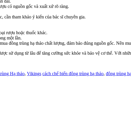
n dài.
ượu có nguồn gốc và xuất xứ rõ ràng.
c, cần tham khảo ý kiến của bác sĩ chuyên gia.
oại rượu hoặc thuốc khác.
ng một lần.
ọn mua đông trùng hạ thảo chất lượng, đảm bảo đúng nguồn gốc. Nên mua
c sử dụng từ lâu để tăng cường sức khỏe và bảo vệ cơ thể. Với những 
rùng Hạ thảo
,
Vikings
cách chế biến đông trùng hạ thảo
,
đông trùng hạ