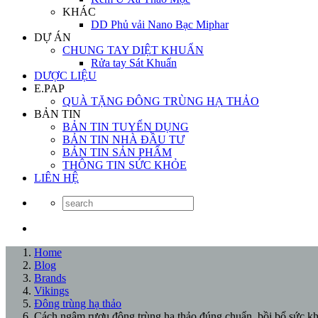
KHÁC
DD Phủ vải Nano Bạc Miphar
DỰ ÁN
CHUNG TAY DIỆT KHUẨN
Rửa tay Sát Khuẩn
DƯỢC LIỆU
E.PAP
QUÀ TẶNG ĐÔNG TRÙNG HẠ THẢO
BẢN TIN
BẢN TIN TUYỂN DỤNG
BẢN TIN NHÀ ĐẦU TƯ
BẢN TIN SẢN PHẨM
THÔNG TIN SỨC KHỎE
LIÊN HỆ
Home
Blog
Brands
Vikings
Đông trùng hạ thảo
Cách ngâm rượu đông trùng hạ thảo đúng chuẩn, bồi bổ sức kh