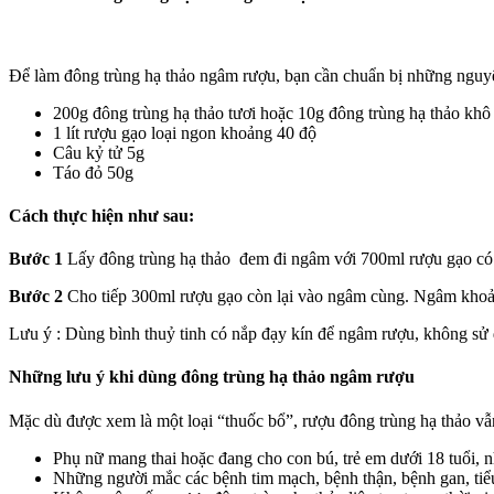
Để làm đông trùng hạ thảo ngâm rượu, bạn cần chuẩn bị những nguyê
200g đông trùng hạ thảo tươi hoặc 10g đông trùng hạ thảo khô
1 lít rượu gạo loại ngon khoảng 40 độ
Câu kỷ tử 5g
Táo đỏ 50g
Cách thực hiện như sau:
Bước 1
Lấy đông trùng hạ thảo đem đi ngâm với 700ml rượu gạo có t
Bước 2
Cho tiếp 300ml rượu gạo còn lại vào ngâm cùng. Ngâm khoản
Lưu ý : Dùng bình thuỷ tinh có nắp đạy kín để ngâm rượu, không sử
Những lưu ý khi dùng đông trùng hạ thảo ngâm rượu
Mặc dù được xem là một loại “thuốc bổ”, rượu đông trùng hạ thảo vẫ
Phụ nữ mang thai hoặc đang cho con bú, trẻ em dưới 18 tuổi, 
Những người mắc các bệnh tim mạch, bệnh thận, bệnh gan, tiểu 