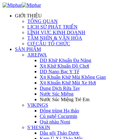
GIỚI THIỆU
TỔNG QUAN
LỊCH SỬ PHÁT TRIỂN
LĨNH VỰC KINH DOANH
TẦM NHÌN & VĂN HÓA
CƠ CẤU TỔ CHỨC
SẢN PHẨM
AREIWA
DD Khử Khuẩn Đa Năng
Xịt Khử Khuẩn Đồ Chơi
DD Nano Bạc Y Tế
Xịt Khuẩn Khử Mùi Không Gian
Xịt Khuẩn Khử Mùi Xe Hơi
Dung Dịch Rửa Tay
Nước Súc Miệng
Nước Súc Miệng Trẻ Em
VIKINGS
Đông trùng Hạ thảo
Củ nghệ Cucurmin
Quả nhàu Noni
S’HESKIN
Dầu gội Thảo Dược
Kem Ủ Xả Thảo Mộc