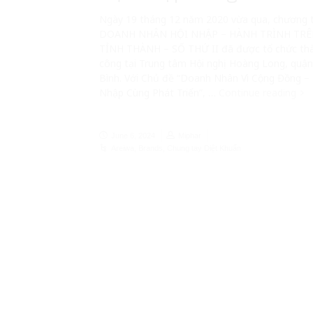
Ngày 19 tháng 12 năm 2020 vừa qua, chương t
DOANH NHÂN HỘI NHẬP – HÀNH TRÌNH TRÊ
TỈNH THÀNH – SỐ THỨ II đã được tổ chức th
công tại Trung tâm Hội nghị Hoàng Long, quậ
Bình. Với Chủ đề “Doanh Nhân Vì Cộng Đồng – 
Nhập Cùng Phát Triển”, …
Continue reading
June 6, 2024
Miphar
Areiwa
,
Brands
,
Chung tay Diệt Khuẩn