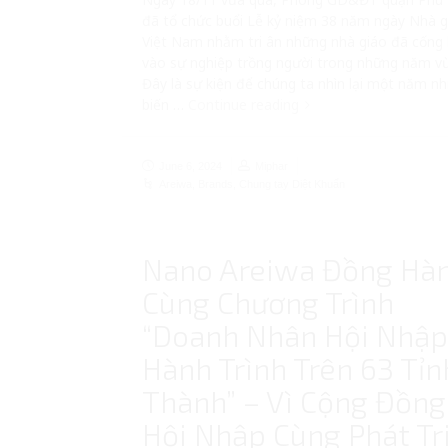
đã tổ chức buổi Lễ kỷ niệm 38 năm ngày Nhà g
Việt Nam nhằm tri ân những nhà giáo đã cống 
vào sự nghiệp trồng người trong những năm v
Đây là sự kiện để chúng ta nhìn lại một năm nh
biến …
Continue reading
June 6, 2024
Miphar
Areiwa
,
Brands
,
Chung tay Diệt Khuẩn
Nano Areiwa Đồng Hà
Cùng Chương Trình
“Doanh Nhân Hội Nhập
Hành Trình Trên 63 Tỉn
Thành” – Vì Cộng Đồng
Hội Nhập Cùng Phát Tr