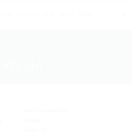
DỰ ÁN
DƯỢC LIỆU
E.PAP
BẢN TIN
LIÊN HỆ
t khuẩn
Bản tin Sản phẩm
(64)
h
Blog
(98)
Brands
(45)