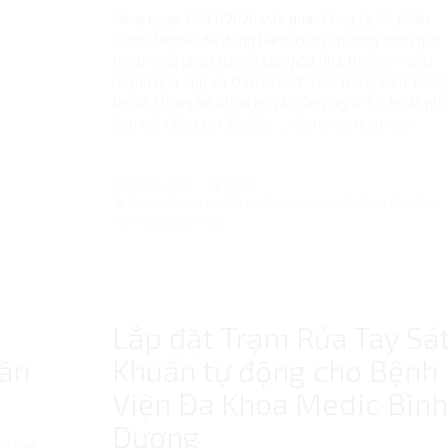
Sáng ngày 15/11/2020 vừa qua, Công ty Cổ phần
Dược Miphar đã đồng hành cùng chương trình giới
thiệu “Giải pháp tương tác giữa nhà trường – phụ
huynh qua app và Dashbroad” của Trung tâm Thôn
tin và Thống kê Khoa học và Công nghệ TP. HCM phố
hợp với Công ty Cổ phần …
Continue reading
June 5, 2024
Miphar
Brands
,
Chung tay Diệt Khuẩn
,
Khách hàng Sử Dụng Trạm Rửa
Tay
,
Rửa tay sát khuẩn
a
Lắp đặt Trạm Rửa Tay Sá
lần
Khuẩn tự động cho Bệnh
Viện Đa Khoa Medic Bìn
Dương
iết và