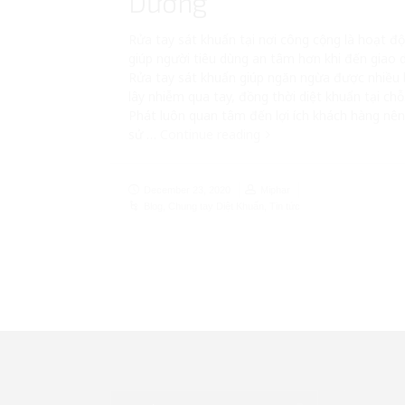
Dương
Rửa tay sát khuẩn tại nơi công cộng là hoạt đ
giúp người tiêu dùng an tâm hơn khi đến giao d
Rửa tay sát khuẩn giúp ngăn ngừa được nhiều
lây nhiễm qua tay, đồng thời diệt khuẩn tại chỗ
Phát luôn quan tâm đến lợi ích khách hàng nên
sử …
Continue reading
December 23, 2020
Miphar
Blog
,
Chung tay Diệt Khuẩn
,
Tin tức