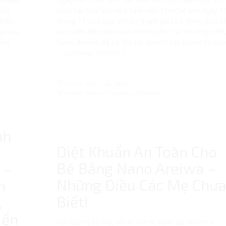
iáo
chức tại Nhà Văn hóa Sinh viên TP.HCM vào ngày 1
hiến
tháng 11 vừa qua, với sự tham gia của đông đảo c
ừa qua.
bạn sinh viên trên toàn thành phố. Tại chương trình
iều
Nano Areiwa đã tài trợ các booth sát khuẩn tự độ
…
Continue reading
June 6, 2024
Miphar
Areiwa
,
Brands
,
Chung tay Diệt Khuẩn
nh
Diệt Khuẩn An Toàn Cho
Bé Bằng Nano Areiwa –
 –
Những Điều Các Mẹ Chư
h
Biết!
,
iển
Với những bà mẹ, nỗi lo con bị bệnh do nhiễm vi