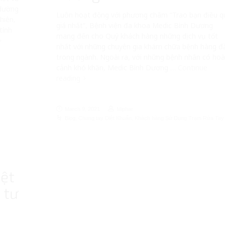
 dường
Luôn hoạt động với phương châm “Trao bạn điều q
hiên,
giá nhất”, Bệnh viện đa khoa Medic Bình Dương
tính
mang đến cho Quý khách hàng những dịch vụ tốt
nhất với những chuyên gia khám chữa bệnh hàng đ
trong ngành. Ngoài ra, với những bệnh nhân có ho
cảnh khó khăn, Medic Bình Dương …
Continue
reading
March 9, 2021
Miphar
Blog
,
Chung tay Diệt Khuẩn
,
Khách hàng Sử Dụng Trạm Rửa Tay
iệt
 tư