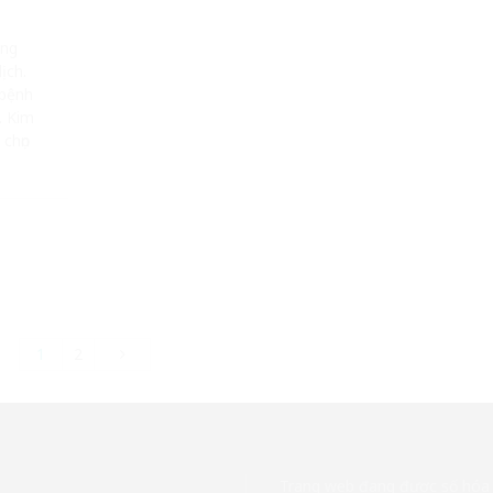
ộng
ịch.
 bệnh
. Kim
 chọn
1
2
Trang web đang được số hóa