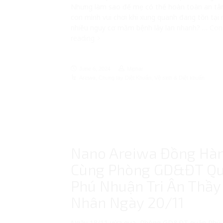
Nhưng làm sao để mẹ có thể hoàn toàn an t
con mình vui chơi khi xung quanh đang tồn tại 
nhiều nguy cơ mầm bệnh lây lan nhanh? …
Con
reading
June 6, 2024
Miphar
Areiwa
,
Chung tay Diệt Khuẩn
,
Vệ sinh & Diệt khuẩn
Nano Areiwa Đồng Hà
Cùng Phòng GD&ĐT Q
Phú Nhuận Tri Ân Thầy
Nhân Ngày 20/11
Ngày 18/11 vừa qua, Phòng GD&ĐT quận Phú