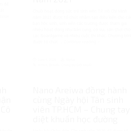
âm để
rất
Chuỗi hoạt động sức trẻ sinh viên TP. Hồ Chí Minh
tinue
năm 2021 được tổ chức nhằm tạo điều kiện cho cá
bạn hóc sinh, sinh viên các trường được tham gia
nhiều hoạt động như bắn cung, cờ vui, sân chơi cho
các Boardgame và nhiều cuộc thi khác. Chương trìn
được tổ chức …
Continue reading
June 6, 2024
Miphar
Areiwa
,
Brands
,
Chung tay Diệt Khuẩn
nh
Nano Areiwa đồng hành
uận
cùng Ngày hội Tân sinh
 Cô
viên TP.HCM – Chung tay
diệt khuẩn học đường
 Nhuận
Ngày hội Chào đón Tân sinh viên 2020 đã được tổ