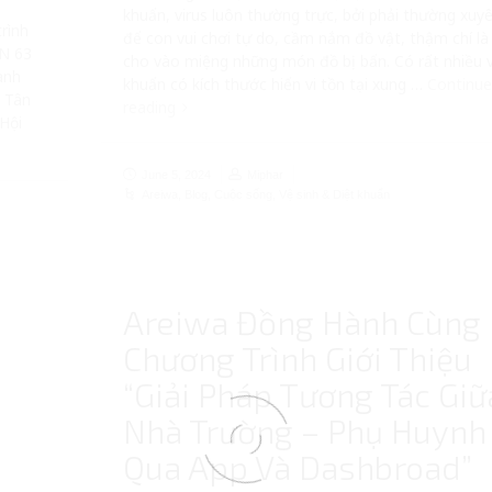
khuẩn, virus luôn thường trực, bởi phải thường xuy
rình
để con vui chơi tự do, cầm nắm đồ vật, thậm chí là
N 63
cho vào miệng những món đồ bị bẩn. Có rất nhiều v
ành
khuẩn có kích thước hiển vi tồn tại xung …
Continu
n Tân
reading
Hội
June 5, 2024
Miphar
Areiwa
,
Blog
,
Cuộc sống
,
Vệ sinh & Diệt khuẩn
Areiwa Đồng Hành Cùng
Chương Trình Giới Thiệu
“Giải Pháp Tương Tác Giữ
Nhà Trường – Phụ Huynh
Qua App Và Dashbroad”