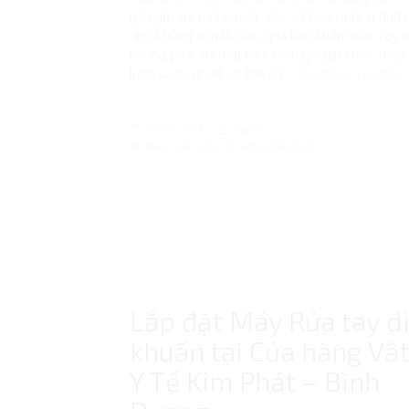
gần gũi với mỗi người. Việc sở hữu máy vi tính
như không còn là điều quá khó khăn nữa. Tuy n
không phải ai cũng biết cách giữ gìn chiếc máy 
luôn sạch sẽ để có thể sử …
Continue reading
June 5, 2024
Miphar
Blog
,
Cuộc sống
,
Vệ sinh & Diệt khuẩn
Lắp đặt Máy Rửa tay d
khuẩn tại Cửa hàng Vật
Y Tế Kim Phát – Bình