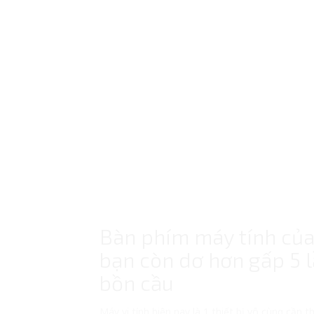
Bàn phím máy tính củ
bạn còn dơ hơn gấp 5 
bồn cầu
Máy vi tính hiện nay là 1 thiết bị vô cùng cần th