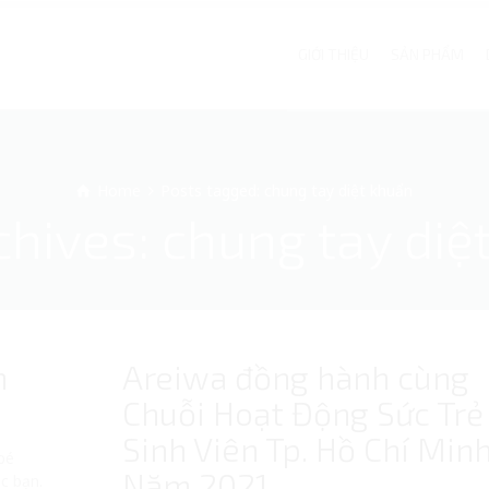
GIỚI THIỆU
SẢN PHẨM
Home
Posts tagged: chung tay diệt khuẩn
chives: chung tay diệ
h
Areiwa đồng hành cùng
Chuỗi Hoạt Động Sức Trẻ
Sinh Viên Tp. Hồ Chí Min
 bé
Năm 2021
ác bạn.