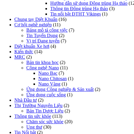
Hướng dẫn sử dụng Đông trùng Hạ thảo
(1
Thông tin Đông trùng Hạ thảo
(3)
Tin nổi bật ĐTHT Vikings
(1)
Chung tay Diệt Khuẩn
(16)
Cơ hội nghề nghiệp
(11)
Bảng mô tả công việc
(7)
Tin Tuyển Dụng
(2)
Vị trí Đang tuyển
(7)
Diệt khuẩn Xe hơi
(4)
Kiến thức
(14)
MRC
(2)
Bản tin khoa học
(2)
Công nghệ Nano
(11)
Nano Bạc
(7)
Nano Chitosan
(1)
Nano Vàng
(1)
Ứng dụng Công nghiệp & Sản xuất
(2)
Ứng dụng cuộc sống
(1)
Nhà Đầu tư
(2)
Thị Trường Nguyên Liệu
(2)
Bản Tin Dược Liệu
(2)
Thông tin sức khỏe
(113)
Chăm sóc sức khỏe
(20)
Ung thư
(30)
Tin Nổi bật
(2)