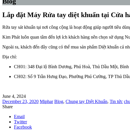
Blog
Lắp đặt Máy Rửa tay diệt khuẩn tại Cửa 
Rửa tay sát khuẩn tại nơi công cộng là hoạt động giúp người tiêu dùn
Kim Phát luôn quan tâm đến lợi ích khách hàng nên chọn sử dụng Nư
Ngoài ra, khách đến đây cũng có thể mua sản phẩm Diệt khuẩn cá n
Địa chỉ:
CH01: 348 Đại lộ Bình Dương, Phú Hoà, Thủ Dầu Một, Bìn
CH02: Số 9 Trần Hưng Đạo, Phường Phú Cường, TP Thủ Dầu
June 4, 2024
December 23, 2020
Miphar
Blog
,
Chung tay Diệt Khuẩn
,
Tin tức
chu
Share
Email
Twitter
Facebook