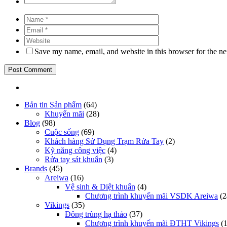
Save my name, email, and website in this browser for the n
Bản tin Sản phẩm
(64)
Khuyến mãi
(28)
Blog
(98)
Cuộc sống
(69)
Khách hàng Sử Dụng Trạm Rửa Tay
(2)
Kỹ năng công việc
(4)
Rửa tay sát khuẩn
(3)
Brands
(45)
Areiwa
(16)
Vệ sinh & Diệt khuẩn
(4)
Chương trình khuyến mãi VSDK Areiwa
(2
Vikings
(35)
Đông trùng hạ thảo
(37)
Chương trình khuyến mãi ĐTHT Vikings
(1