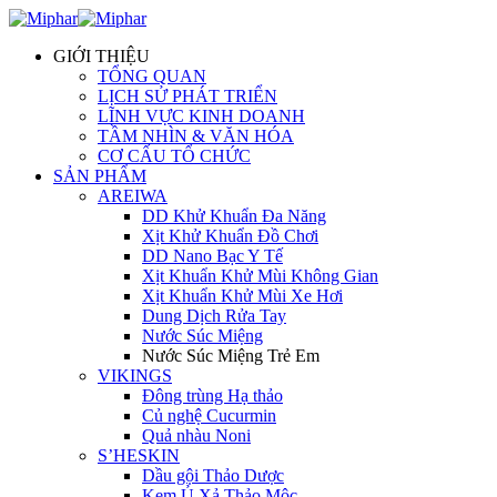
GIỚI THIỆU
TỔNG QUAN
LỊCH SỬ PHÁT TRIỂN
LĨNH VỰC KINH DOANH
TẦM NHÌN & VĂN HÓA
CƠ CẤU TỔ CHỨC
SẢN PHẨM
AREIWA
DD Khử Khuẩn Đa Năng
Xịt Khử Khuẩn Đồ Chơi
DD Nano Bạc Y Tế
Xịt Khuẩn Khử Mùi Không Gian
Xịt Khuẩn Khử Mùi Xe Hơi
Dung Dịch Rửa Tay
Nước Súc Miệng
Nước Súc Miệng Trẻ Em
VIKINGS
Đông trùng Hạ thảo
Củ nghệ Cucurmin
Quả nhàu Noni
S’HESKIN
Dầu gội Thảo Dược
Kem Ủ Xả Thảo Mộc