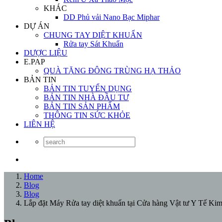
KHÁC
DD Phủ vải Nano Bạc Miphar
DỰ ÁN
CHUNG TAY DIỆT KHUẨN
Rửa tay Sát Khuẩn
DƯỢC LIỆU
E.PAP
QUÀ TẶNG ĐÔNG TRÙNG HẠ THẢO
BẢN TIN
BẢN TIN TUYỂN DỤNG
BẢN TIN NHÀ ĐẦU TƯ
BẢN TIN SẢN PHẨM
THÔNG TIN SỨC KHỎE
LIÊN HỆ
Home
Blog
Blog
Lắp đặt Máy Rửa tay diệt khuẩn tại Cửa hàng Vật tư Y Tế Ki