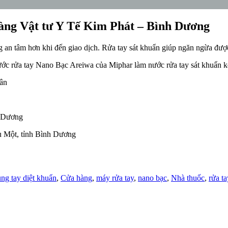
hàng Vật tư Y Tế Kim Phát – Bình Dương
g an tâm hơn khi đến giao dịch. Rửa tay sát khuẩn giúp ngăn ngừa được
ớc rửa tay Nano Bạc Areiwa của Miphar làm nước rửa tay sát khuẩn k
hân
h Dương
 Một, tỉnh Bình Dương
ng tay diệt khuẩn
,
Cửa hàng
,
máy rửa tay
,
nano bạc
,
Nhà thuốc
,
rửa t