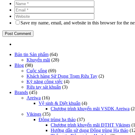
Save my name, email, and website in this browser for the n
Bản tin Sản phẩm
(64)
Khuyến mãi
(28)
Blog
(98)
Cuộc sống
(69)
Khách hàng Sử Dụng Trạm Rửa Tay
(2)
Kỹ năng công việc
(4)
Rửa tay sát khuẩn
(3)
Brands
(45)
Areiwa
(16)
Vệ sinh & Diệt khuẩn
(4)
Chương trình khuyến mãi VSDK Areiwa
(2
Vikings
(35)
Đông trùng hạ thảo
(37)
Chương trình khuyến mãi ĐTHT Vikings
(1
Hướng dẫn sử dụng Đông trùng Hạ thảo
(1