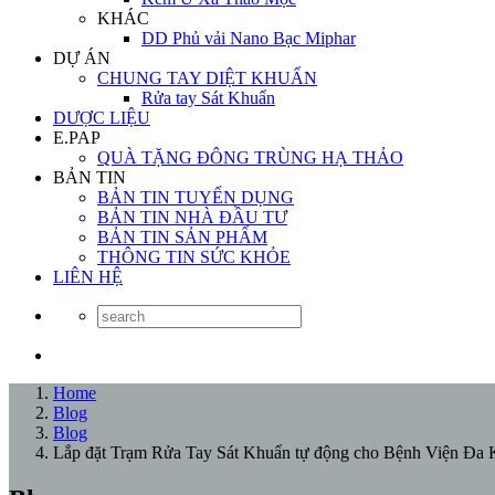
KHÁC
DD Phủ vải Nano Bạc Miphar
DỰ ÁN
CHUNG TAY DIỆT KHUẨN
Rửa tay Sát Khuẩn
DƯỢC LIỆU
E.PAP
QUÀ TẶNG ĐÔNG TRÙNG HẠ THẢO
BẢN TIN
BẢN TIN TUYỂN DỤNG
BẢN TIN NHÀ ĐẦU TƯ
BẢN TIN SẢN PHẨM
THÔNG TIN SỨC KHỎE
LIÊN HỆ
Home
Blog
Blog
Lắp đặt Trạm Rửa Tay Sát Khuẩn tự động cho Bệnh Viện Đa