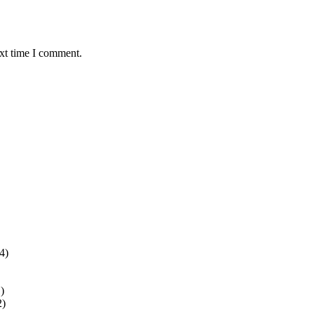
ext time I comment.
4)
)
2)