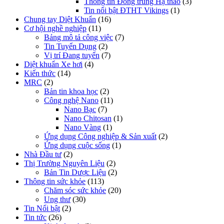
Thông tin Đông trùng Hạ thảo
(3)
Tin nổi bật ĐTHT Vikings
(1)
Chung tay Diệt Khuẩn
(16)
Cơ hội nghề nghiệp
(11)
Bảng mô tả công việc
(7)
Tin Tuyển Dụng
(2)
Vị trí Đang tuyển
(7)
Diệt khuẩn Xe hơi
(4)
Kiến thức
(14)
MRC
(2)
Bản tin khoa học
(2)
Công nghệ Nano
(11)
Nano Bạc
(7)
Nano Chitosan
(1)
Nano Vàng
(1)
Ứng dụng Công nghiệp & Sản xuất
(2)
Ứng dụng cuộc sống
(1)
Nhà Đầu tư
(2)
Thị Trường Nguyên Liệu
(2)
Bản Tin Dược Liệu
(2)
Thông tin sức khỏe
(113)
Chăm sóc sức khỏe
(20)
Ung thư
(30)
Tin Nổi bật
(2)
Tin tức
(26)