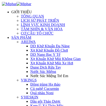
GIỚI THIỆU
TỔNG QUAN
LỊCH SỬ PHÁT TRIỂN
LĨNH VỰC KINH DOANH
TẦM NHÌN & VĂN HÓA
CƠ CẤU TỔ CHỨC
SẢN PHẨM
AREIWA
DD Khử Khuẩn Đa Năng
Xịt Khử Khuẩn Đồ Chơi
DD Nano Bạc Y Tế
Xịt Khuẩn Khử Mùi Không Gian
Xịt Khuẩn Khử Mùi Xe Hơi
Dung Dịch Rửa Tay
Nước Súc Miệng
Nước Súc Miệng Trẻ Em
VIKINGS
Đông trùng Hạ thảo
Củ nghệ Cucurmin
Quả nhàu Noni
S’HESKIN
Dầu gội Thảo Dược
Kem Ủ Xả Thảo Mộc