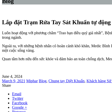
Blog
Lắp đặt Trạm Rửa Tay Sát Khuẩn tự động
Luôn hoạt động với phương châm “Trao bạn điều quý giá nhất”, Bệ
trong ngành.
Ngoài ra, với những bệnh nhân có hoàn cảnh khó khăn, Medic Bình D
một cuộc sống vàng.
Quan tâm hơn nữa đến sức khỏe và đảm bảo an toàn chống dịch, Medi
June 4, 2024
March 9, 2021
Miphar
Blog
,
Chung tay Diệt Khuẩn
,
Khách hàng Sử
Share
Email
Twitter
Facebook
Google +
Pinterest