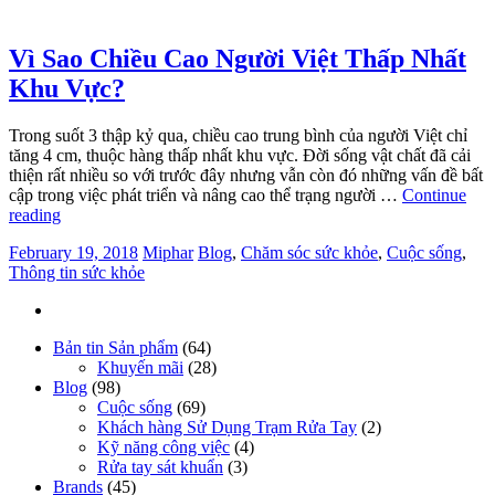
Vì Sao Chiều Cao Người Việt Thấp Nhất
Khu Vực?
Trong suốt 3 thập kỷ qua, chiều cao trung bình của người Việt chỉ
tăng 4 cm, thuộc hàng thấp nhất khu vực. Đời sống vật chất đã cải
thiện rất nhiều so với trước đây nhưng vẫn còn đó những vấn đề bất
cập trong việc phát triển và nâng cao thể trạng người …
Continue
reading
February 19, 2018
Miphar
Blog
,
Chăm sóc sức khỏe
,
Cuộc sống
,
Thông tin sức khỏe
Bản tin Sản phẩm
(64)
Khuyến mãi
(28)
Blog
(98)
Cuộc sống
(69)
Khách hàng Sử Dụng Trạm Rửa Tay
(2)
Kỹ năng công việc
(4)
Rửa tay sát khuẩn
(3)
Brands
(45)