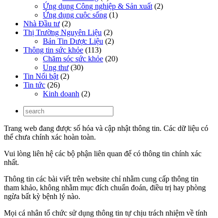
Ứng dụng Công nghiệp & Sản xuất
(2)
Ứng dụng cuộc sống
(1)
Nhà Đầu tư
(2)
Thị Trường Nguyên Liệu
(2)
Bản Tin Dược Liệu
(2)
Thông tin sức khỏe
(113)
Chăm sóc sức khỏe
(20)
Ung thư
(30)
Tin Nổi bật
(2)
Tin tức
(26)
Kinh doanh
(2)
Trang web đang được số hóa và cập nhật thông tin. Các dữ liệu có
thể chưa chính xác hoàn toàn.
Vui lòng liên hệ các bộ phận liên quan để có thông tin chính xác
nhất.
Thông tin các bài viết trên website chỉ nhằm cung cấp thông tin
tham khảo, không nhằm mục đích chuẩn đoán, điều trị hay phòng
ngừa bất kỳ bệnh lý nào.
Mọi cá nhân tổ chức sử dụng thông tin tự chịu trách nhiệm về tính