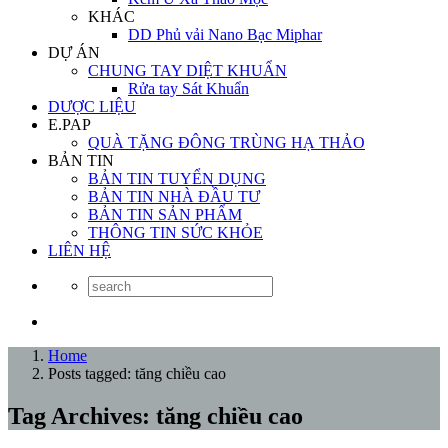
KHÁC
DD Phủ vải Nano Bạc Miphar
DỰ ÁN
CHUNG TAY DIỆT KHUẨN
Rửa tay Sát Khuẩn
DƯỢC LIỆU
E.PAP
QUÀ TẶNG ĐÔNG TRÙNG HẠ THẢO
BẢN TIN
BẢN TIN TUYỂN DỤNG
BẢN TIN NHÀ ĐẦU TƯ
BẢN TIN SẢN PHẨM
THÔNG TIN SỨC KHỎE
LIÊN HỆ
Home
Posts tagged: tăng chiều cao
Tag Archives: tăng chiều cao