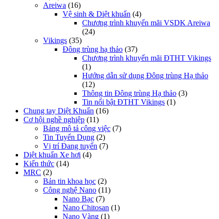
Areiwa
(16)
Vệ sinh & Diệt khuẩn
(4)
Chương trình khuyến mãi VSDK Areiwa
(24)
Vikings
(35)
Đông trùng hạ thảo
(37)
Chương trình khuyến mãi ĐTHT Vikings
(1)
Hướng dẫn sử dụng Đông trùng Hạ thảo
(12)
Thông tin Đông trùng Hạ thảo
(3)
Tin nổi bật ĐTHT Vikings
(1)
Chung tay Diệt Khuẩn
(16)
Cơ hội nghề nghiệp
(11)
Bảng mô tả công việc
(7)
Tin Tuyển Dụng
(2)
Vị trí Đang tuyển
(7)
Diệt khuẩn Xe hơi
(4)
Kiến thức
(14)
MRC
(2)
Bản tin khoa học
(2)
Công nghệ Nano
(11)
Nano Bạc
(7)
Nano Chitosan
(1)
Nano Vàng
(1)