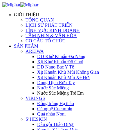
GIỚI THIỆU
TỔNG QUAN
LỊCH SỬ PHÁT TRIỂN
LĨNH VỰC KINH DOANH
TẦM NHÌN & VĂN HÓA
CƠ CẤU TỔ CHỨC
SẢN PHẨM
AREIWA
DD Khử Khuẩn Đa Năng
Xịt Khử Khuẩn Đồ Chơi
DD Nano Bạc Y Tế
Xịt Khuẩn Khử Mùi Không Gian
Xịt Khuẩn Khử Mùi Xe Hơi
Dung Dịch Rửa Tay
Nước Súc Miệng
Nước Súc Miệng Trẻ Em
VIKINGS
Đông trùng Hạ thảo
Củ nghệ Cucurmin
Quả nhàu Noni
S’HESKIN
Dầu gội Thảo Dược
Kem Ủ Xả Thảo Mộc