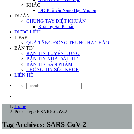
KHÁC
DD Phủ vải Nano Bạc Miphar
DỰ ÁN
CHUNG TAY DIỆT KHUẨN
Rửa tay Sát Khuẩn
DƯỢC LIỆU
E.PAP
QUÀ TẶNG ĐÔNG TRÙNG HẠ THẢO
BẢN TIN
BẢN TIN TUYỂN DỤNG
BẢN TIN NHÀ ĐẦU TƯ
BẢN TIN SẢN PHẨM
THÔNG TIN SỨC KHỎE
LIÊN HỆ
Home
Posts tagged: SARS-CoV-2
Tag Archives: SARS-CoV-2