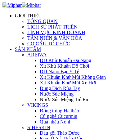
GIỚI THIỆU
TỔNG QUAN
LỊCH SỬ PHÁT TRIỂN
LĨNH VỰC KINH DOANH
TẦM NHÌN & VĂN HÓA
CƠ CẤU TỔ CHỨC
SẢN PHẨM
AREIWA
DD Khử Khuẩn Đa Năng
Xịt Khử Khuẩn Đồ Chơi
DD Nano Bạc Y Tế
Xịt Khuẩn Khử Mùi Không Gian
Xịt Khuẩn Khử Mùi Xe Hơi
Dung Dịch Rửa Tay
Nước Súc Miệng
Nước Súc Miệng Trẻ Em
VIKINGS
Đông trùng Hạ thảo
Củ nghệ Cucurmin
Quả nhàu Noni
S’HESKIN
Dầu gội Thảo Dược
Kem Ủ Xả Thảo Mộc