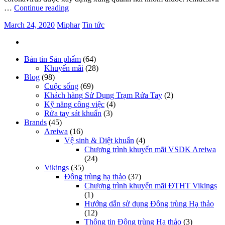
…
Continue reading
March 24, 2020
Miphar
Tin tức
Bản tin Sản phẩm
(64)
Khuyến mãi
(28)
Blog
(98)
Cuộc sống
(69)
Khách hàng Sử Dụng Trạm Rửa Tay
(2)
Kỹ năng công việc
(4)
Rửa tay sát khuẩn
(3)
Brands
(45)
Areiwa
(16)
Vệ sinh & Diệt khuẩn
(4)
Chương trình khuyến mãi VSDK Areiwa
(24)
Vikings
(35)
Đông trùng hạ thảo
(37)
Chương trình khuyến mãi ĐTHT Vikings
(1)
Hướng dẫn sử dụng Đông trùng Hạ thảo
(12)
Thông tin Đông trùng Hạ thảo
(3)