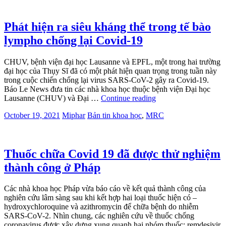
Phát hiện ra siêu kháng thể trong tế bào
lympho chống lại Covid-19
CHUV, bệnh viện đại học Lausanne và EPFL, một trong hai trường
đại học của Thụy Sĩ đã có một phát hiện quan trọng trong tuần này
trong cuộc chiến chống lại virus SARS-CoV-2 gây ra Covid-19.
Báo Le News đưa tin các nhà khoa học thuộc bệnh viện Đại học
Lausanne (CHUV) và Đại …
Continue reading
October 19, 2021
Miphar
Bản tin khoa học
,
MRC
Thuốc chữa Covid 19 đã được thử nghiệm
thành công ở Pháp
Các nhà khoa học Pháp vừa báo cáo về kết quả thành công của
nghiên cứu lâm sàng sau khi kết hợp hai loại thuốc hiện có –
hydroxychloroquine và azithromycin để chữa bệnh do nhiễm
SARS-CoV-2. Nhìn chung, các nghiên cứu về thuốc chống
coronavirus được xây dựng xung quanh hai nhóm thuốc: remdesivir