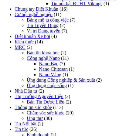
Tin nổi bật ĐTHT Vikings
(1)
Chung tay Diệt Khuẩn
(16)
Cơ hội nghề nghiệp
(11)
Bảng mô tả công việc
(7)
Tin Tuyển Dụng
(2)
Vị trí Đang tuyển
(7)
Diệt khuẩn Xe hơi
(4)
Kiến thức
(14)
MRC
(2)
Bản tin khoa học
(2)
Công nghệ Nano
(11)
Nano Bạc
(7)
Nano Chitosan
(1)
Nano Vàng
(1)
Ứng dụng Công nghiệp & Sản xuất
(2)
Ứng dụng cuộc sống
(1)
Nhà Đầu tư
(2)
Thị Trường Nguyên Liệu
(2)
Bản Tin Dược Liệu
(2)
Thông tin sức khỏe
(113)
Chăm sóc sức khỏe
(20)
Ung thư
(30)
Tin Nổi bật
(2)
Tin tức
(26)
Kinh doanh
(2)