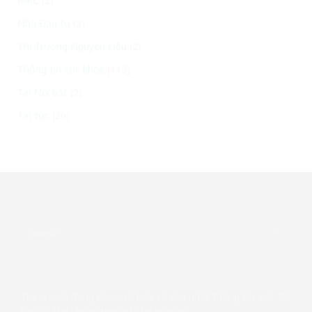
MRC
(2)
Nhà Đầu tư
(2)
Thị Trường Nguyên Liệu
(2)
Thông tin sức khỏe
(113)
Tin Nổi bật
(2)
Tin tức
(26)
Trang web đang được số hóa và cập nhật thông tin. Các dữ
liệu có thể chưa chính xác hoàn toàn.