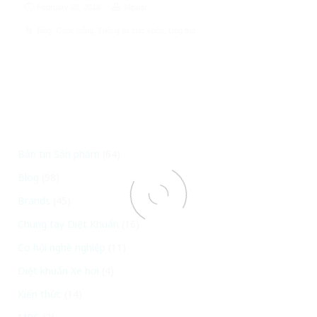
February 28, 2018
Miphar
Blog
,
Cuộc sống
,
Thông tin sức khỏe
,
Ung thư
Bản tin Sản phẩm
(64)
Blog
(98)
Brands
(45)
Chung tay Diệt Khuẩn
(16)
Cơ hội nghề nghiệp
(11)
Diệt khuẩn Xe hơi
(4)
Kiến thức
(14)