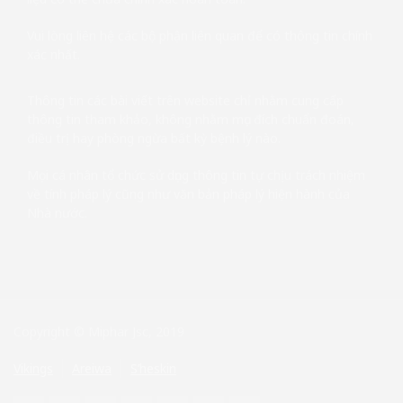
Vui lòng liên hệ các bộ phận liên quan để có thông tin chính
xác nhất.
Thông tin các bài viết trên website chỉ nhằm cung cấp
thông tin tham khảo, không nhằm mục đích chuẩn đoán,
điều trị hay phòng ngừa bất kỳ bệnh lý nào.
Mọi cá nhân tổ chức sử dụng thông tin tự chịu trách nhiệm
về tính pháp lý cũng như văn bản pháp lý hiện hành của
Nhà nước.
Copyright © Miphar Jsc, 2019
Vikings
Areiwa
S’heskin