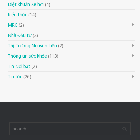
Diệt khuẩn Xe hơi
(4)
Kiến thức
(14)
MRC
(2)
Nhà Đầu tư
(2)
Thị Trường Nguyên Liệu
(2)
Thông tin sức khỏe
(113)
Tin Nổi bật
(2)
Tin tức
(26)