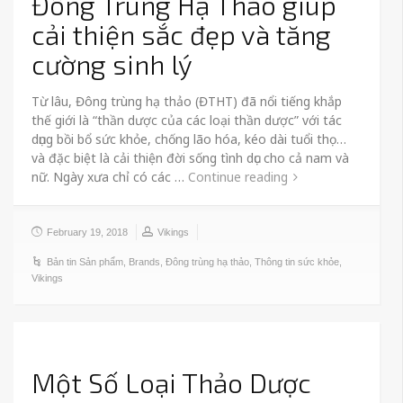
Đông Trùng Hạ Thảo giúp
cải thiện sắc đẹp và tăng
cường sinh lý
Từ lâu, Đông trùng hạ thảo (ĐTHT) đã nổi tiếng khắp
thế giới là “thần dược của các loại thần dược” với tác
dụng bồi bổ sức khỏe, chống lão hóa, kéo dài tuổi thọ…
và đặc biệt là cải thiện đời sống tình dục cho cả nam và
nữ. Ngày xưa chỉ có các …
Continue reading
February 19, 2018
Vikings
Bản tin Sản phẩm
,
Brands
,
Đông trùng hạ thảo
,
Thông tin sức khỏe
,
Vikings
Một Số Loại Thảo Dược