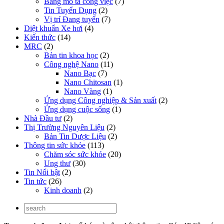
Bảng mô tả công việc
(7)
Tin Tuyển Dụng
(2)
Vị trí Đang tuyển
(7)
Diệt khuẩn Xe hơi
(4)
Kiến thức
(14)
MRC
(2)
Bản tin khoa học
(2)
Công nghệ Nano
(11)
Nano Bạc
(7)
Nano Chitosan
(1)
Nano Vàng
(1)
Ứng dụng Công nghiệp & Sản xuất
(2)
Ứng dụng cuộc sống
(1)
Nhà Đầu tư
(2)
Thị Trường Nguyên Liệu
(2)
Bản Tin Dược Liệu
(2)
Thông tin sức khỏe
(113)
Chăm sóc sức khỏe
(20)
Ung thư
(30)
Tin Nổi bật
(2)
Tin tức
(26)
Kinh doanh
(2)