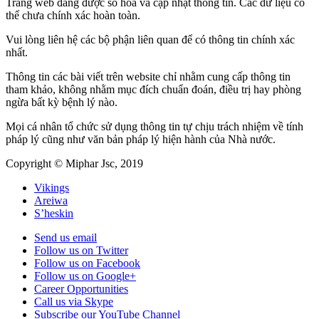
Trang web đang được số hóa và cập nhật thông tin. Các dữ liệu có
thể chưa chính xác hoàn toàn.
Vui lòng liên hệ các bộ phận liên quan để có thông tin chính xác
nhất.
Thông tin các bài viết trên website chỉ nhằm cung cấp thông tin
tham khảo, không nhằm mục đích chuẩn đoán, điều trị hay phòng
ngừa bất kỳ bệnh lý nào.
Mọi cá nhân tổ chức sử dụng thông tin tự chịu trách nhiệm về tính
pháp lý cũng như văn bản pháp lý hiện hành của Nhà nước.
Copyright © Miphar Jsc, 2019
Vikings
Areiwa
S’heskin
Send us email
Follow us on Twitter
Follow us on Facebook
Follow us on Google+
Career Opportunities
Call us via Skype
Subscribe our YouTube Channel