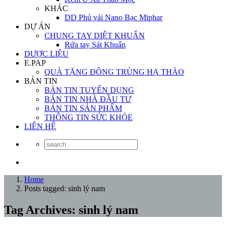
KHÁC
DD Phủ vải Nano Bạc Miphar
DỰ ÁN
CHUNG TAY DIỆT KHUẨN
Rửa tay Sát Khuẩn
DƯỢC LIỆU
E.PAP
QUÀ TẶNG ĐÔNG TRÙNG HẠ THẢO
BẢN TIN
BẢN TIN TUYỂN DỤNG
BẢN TIN NHÀ ĐẦU TƯ
BẢN TIN SẢN PHẨM
THÔNG TIN SỨC KHỎE
LIÊN HỆ
Home
Posts tagged: sinh lý nam
Tag Archives: sinh lý nam