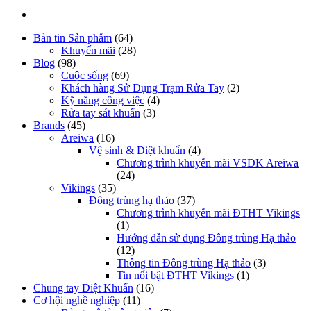
Bản tin Sản phẩm
(64)
Khuyến mãi
(28)
Blog
(98)
Cuộc sống
(69)
Khách hàng Sử Dụng Trạm Rửa Tay
(2)
Kỹ năng công việc
(4)
Rửa tay sát khuẩn
(3)
Brands
(45)
Areiwa
(16)
Vệ sinh & Diệt khuẩn
(4)
Chương trình khuyến mãi VSDK Areiwa
(24)
Vikings
(35)
Đông trùng hạ thảo
(37)
Chương trình khuyến mãi ĐTHT Vikings
(1)
Hướng dẫn sử dụng Đông trùng Hạ thảo
(12)
Thông tin Đông trùng Hạ thảo
(3)
Tin nổi bật ĐTHT Vikings
(1)
Chung tay Diệt Khuẩn
(16)
Cơ hội nghề nghiệp
(11)