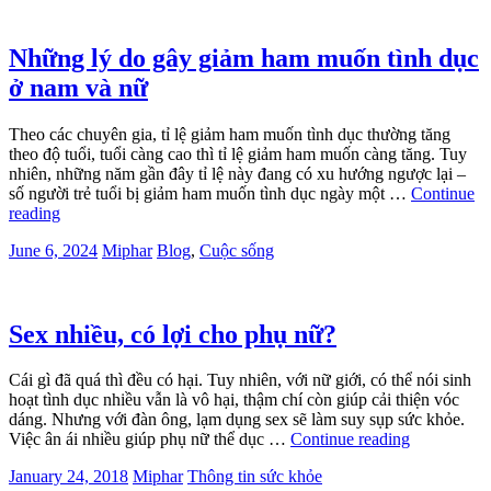
Những lý do gây giảm ham muốn tình dục
ở nam và nữ
Theo các chuyên gia, tỉ lệ giảm ham muốn tình dục thường tăng
theo độ tuổi, tuổi càng cao thì tỉ lệ giảm ham muốn càng tăng. Tuy
nhiên, những năm gần đây tỉ lệ này đang có xu hướng ngược lại –
số người trẻ tuổi bị giảm ham muốn tình dục ngày một …
Continue
reading
June 6, 2024
Miphar
Blog
,
Cuộc sống
Sex nhiều, có lợi cho phụ nữ?
Cái gì đã quá thì đều có hại. Tuy nhiên, với nữ giới, có thể nói sinh
hoạt tình dục nhiều vẫn là vô hại, thậm chí còn giúp cải thiện vóc
dáng. Nhưng với đàn ông, lạm dụng sex sẽ làm suy sụp sức khỏe.
Việc ân ái nhiều giúp phụ nữ thể dục …
Continue reading
January 24, 2018
Miphar
Thông tin sức khỏe