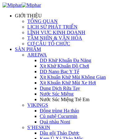
GIỚI THIỆU
TỔNG QUAN
LỊCH SỬ PHÁT TRIỂN
LĨNH VỰC KINH DOANH
TẦM NHÌN & VĂN HÓA
CƠ CẤU TỔ CHỨC
SẢN PHẨM
AREIWA
DD Khử Khuẩn Đa Năng
Xịt Khử Khuẩn Đồ Chơi
DD Nano Bạc Y Tế
Xịt Khuẩn Khử Mùi Không Gian
Xịt Khuẩn Khử Mùi Xe Hơi
Dung Dịch Rửa Tay
Nước Súc Miệng
Nước Súc Miệng Trẻ Em
VIKINGS
Đông trùng Hạ thảo
Củ nghệ Cucurmin
Quả nhàu Noni
S’HESKIN
Dầu gội Thảo Dược
Kem Ủ Xả Thảo Mộc