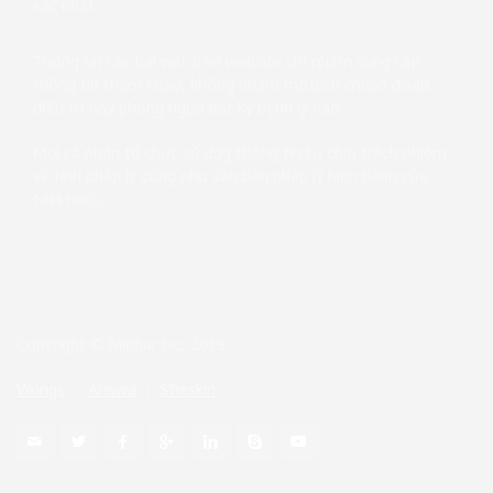
xác nhất.
Thông tin các bài viết trên website chỉ nhằm cung cấp
thông tin tham khảo, không nhằm mục đích chuẩn đoán,
điều trị hay phòng ngừa bất kỳ bệnh lý nào.
Mọi cá nhân tổ chức sử dụng thông tin tự chịu trách nhiệm
về tính pháp lý cũng như văn bản pháp lý hiện hành của
Nhà nước.
Copyright © Miphar Jsc, 2019
Vikings
Areiwa
S’heskin