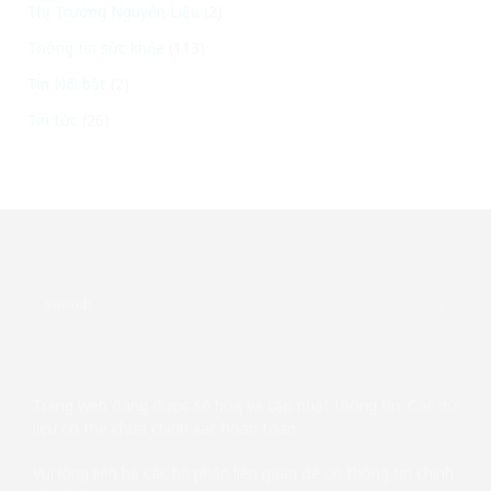
Thị Trường Nguyên Liệu
(2)
Thông tin sức khỏe
(113)
Tin Nổi bật
(2)
Tin tức
(26)
Trang web đang được số hóa và cập nhật thông tin. Các dữ
liệu có thể chưa chính xác hoàn toàn.
Vui lòng liên hệ các bộ phận liên quan để có thông tin chính