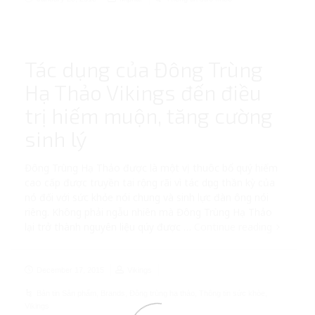
Tác dụng của Đông Trùng
Hạ Thảo Vikings đến điều
trị hiếm muộn, tăng cường
sinh lý
Đông Trùng Hạ Thảo được là một vị thuôc bổ quý hiếm
cao cấp được truyền tai rộng rãi vì tác dụng thần kỳ của
nó đối với sức khỏe nói chung và sinh lực đàn ông nói
riêng. Không phải ngẫu nhiên mà Đông Trùng Hạ Thảo
lại trở thành nguyên liệu qúy được …
Continue reading
December 17, 2015
Vikings
Bản tin Sản phẩm
,
Brands
,
Đông trùng hạ thảo
,
Thông tin sức khỏe
,
Vikings