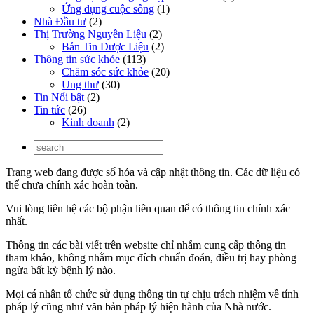
Ứng dụng cuộc sống
(1)
Nhà Đầu tư
(2)
Thị Trường Nguyên Liệu
(2)
Bản Tin Dược Liệu
(2)
Thông tin sức khỏe
(113)
Chăm sóc sức khỏe
(20)
Ung thư
(30)
Tin Nổi bật
(2)
Tin tức
(26)
Kinh doanh
(2)
Trang web đang được số hóa và cập nhật thông tin. Các dữ liệu có
thể chưa chính xác hoàn toàn.
Vui lòng liên hệ các bộ phận liên quan để có thông tin chính xác
nhất.
Thông tin các bài viết trên website chỉ nhằm cung cấp thông tin
tham khảo, không nhằm mục đích chuẩn đoán, điều trị hay phòng
ngừa bất kỳ bệnh lý nào.
Mọi cá nhân tổ chức sử dụng thông tin tự chịu trách nhiệm về tính
pháp lý cũng như văn bản pháp lý hiện hành của Nhà nước.