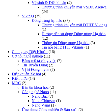
Vệ sinh & Diệt khuẩn
(4)
Chương trình khuyến mãi VSDK Areiwa
(24)
Vikings
(35)
Đông trùng hạ thảo
(37)
Chương trình khuyến mãi ĐTHT Vikings
(1)
Hướng dẫn sử dụng Đông trùng Hạ thảo
(12)
Thông tin Đông trùng Hạ thảo
(3)
Tin nổi bật ĐTHT Vikings
(1)
Chung tay Diệt Khuẩn
(16)
Cơ hội nghề nghiệp
(11)
Bảng mô tả công việc
(7)
Tin Tuyển Dụng
(2)
Vị trí Đang tuyển
(7)
Diệt khuẩn Xe hơi
(4)
Kiến thức
(14)
MRC
(2)
Bản tin khoa học
(2)
Công nghệ Nano
(11)
Nano Bạc
(7)
Nano Chitosan
(1)
Nano Vàng
(1)
Ứng dụng Công nghiệp & Sản xuất
(2)