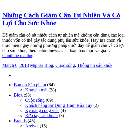
Những Cách Giảm Cân Tự Nhiên Và Có
Lợi Cho Sức Khỏe
Để giảm cân có rất nhiều cách tự nhiên mà không cần dùng các loại
thuốc vốn có thể gây tác dụng phụ lên sức khỏe. Hãy lựa chọn và
thực hiện ngay những phương pháp dưới đây để giảm cân và có lợi
cho sức khỏe, theo naturalnews. Các loại thảo mộc và gia …
Continue reading
March 6, 2018
Miphar
Blog
,
Cuộc sống
,
Thông tin sức khỏe
Bản tin Sản phẩm
(64)
Khuyến mãi
(28)
Blog
(98)
Cuộc sống
(69)
Khách hàng Sử Dụng Trạm Rửa Tay
(2)
Kỹ năng công việc
(4)
Rửa tay sát khuẩn
(3)
Brands
(45)
Areiwa
(16)