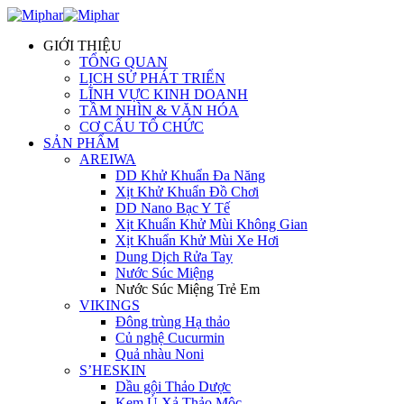
GIỚI THIỆU
TỔNG QUAN
LỊCH SỬ PHÁT TRIỂN
LĨNH VỰC KINH DOANH
TẦM NHÌN & VĂN HÓA
CƠ CẤU TỔ CHỨC
SẢN PHẨM
AREIWA
DD Khử Khuẩn Đa Năng
Xịt Khử Khuẩn Đồ Chơi
DD Nano Bạc Y Tế
Xịt Khuẩn Khử Mùi Không Gian
Xịt Khuẩn Khử Mùi Xe Hơi
Dung Dịch Rửa Tay
Nước Súc Miệng
Nước Súc Miệng Trẻ Em
VIKINGS
Đông trùng Hạ thảo
Củ nghệ Cucurmin
Quả nhàu Noni
S’HESKIN
Dầu gội Thảo Dược
Kem Ủ Xả Thảo Mộc