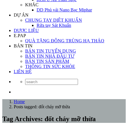
KHÁC
DD Phủ vải Nano Bạc Miphar
DỰ ÁN
CHUNG TAY DIỆT KHUẨN
Rửa tay Sát Khuẩn
DƯỢC LIỆU
E.PAP
QUÀ TẶNG ĐÔNG TRÙNG HẠ THẢO
BẢN TIN
BẢN TIN TUYỂN DỤNG
BẢN TIN NHÀ ĐẦU TƯ
BẢN TIN SẢN PHẨM
THÔNG TIN SỨC KHỎE
LIÊN HỆ
Home
Posts tagged: đốt cháy mỡ thừa
Tag Archives: đốt cháy mỡ thừa