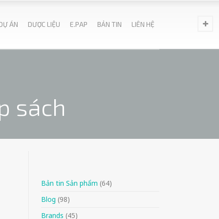
DỰ ÁN
DƯỢC LIỆU
E.PAP
BẢN TIN
LIÊN HỆ
ặp sách
Bản tin Sản phẩm
(64)
Blog
(98)
Brands
(45)