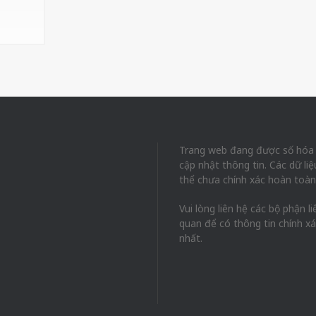
Trang web đang được số hóa
cập nhật thông tin. Các dữ liệ
thể chưa chính xác hoàn toàn
Vui lòng liên hệ các bộ phận li
quan để có thông tin chính x
nhất.