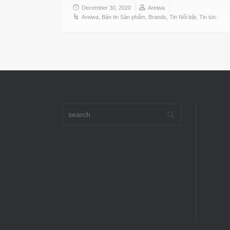
December 30, 2020
Areiwa
Areiwa
,
Bản tin Sản phẩm
,
Brands
,
Tin Nổi bật
,
Tin tức