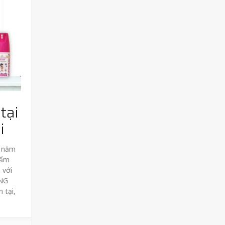
tại
i
9 năm
hẩm
 với
NG
 tại,