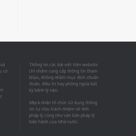
 và
Thông tin các bài viết trên website
u có
chỉ nhằm cung cấp thông tin tham
.
khảo, không nhằm mục đích chuẩn
đoán, điều trị hay phòng ngừa bất
ên
kỳ bệnh lý nào.
ác
Mọi cá nhân tổ chức sử dụng thông
tin tự chịu trách nhiệm về tính
pháp lý cũng như văn bản pháp lý
hiện hành của Nhà nước.