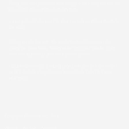
Trang web đang được số hóa và cập nhật thông tin. Các dữ
liệu có thể chưa chính xác hoàn toàn.
Vui lòng liên hệ các bộ phận liên quan để có thông tin chính
xác nhất.
Thông tin các bài viết trên website chỉ nhằm cung cấp
thông tin tham khảo, không nhằm mục đích chuẩn đoán,
điều trị hay phòng ngừa bất kỳ bệnh lý nào.
Mọi cá nhân tổ chức sử dụng thông tin tự chịu trách nhiệm
về tính pháp lý cũng như văn bản pháp lý hiện hành của
Nhà nước.
Copyright © Miphar Jsc, 2019
Vikings
Areiwa
S’heskin