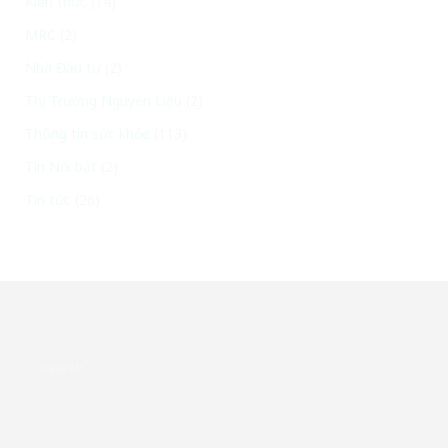
Kiến thức
(14)
MRC
(2)
Nhà Đầu tư
(2)
Thị Trường Nguyên Liệu
(2)
Thông tin sức khỏe
(113)
Tin Nổi bật
(2)
Tin tức
(26)