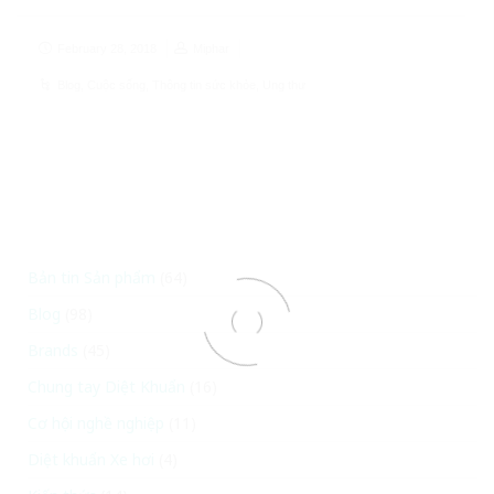
February 28, 2018
Miphar
Blog
,
Cuộc sống
,
Thông tin sức khỏe
,
Ung thư
Bản tin Sản phẩm
(64)
Blog
(98)
Brands
(45)
Chung tay Diệt Khuẩn
(16)
Cơ hội nghề nghiệp
(11)
Diệt khuẩn Xe hơi
(4)