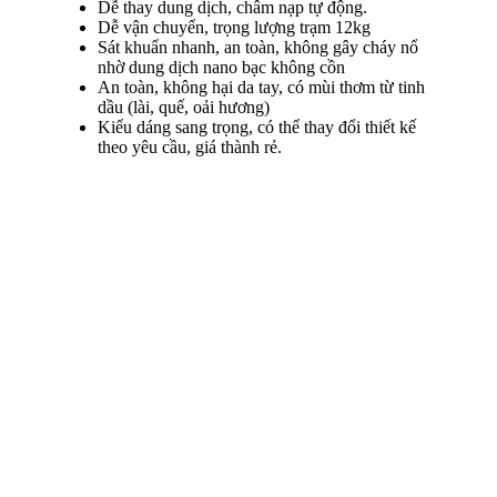
Dễ thay dung dịch, châm nạp tự động.
Dễ vận chuyển, trọng lượng trạm 12kg
Sát khuẩn nhanh, an toàn, không gây cháy nổ
nhờ dung dịch nano bạc không cồn
An toàn, không hại da tay, có mùi thơm từ tinh
dầu (lài, quế, oải hương)
Kiểu dáng sang trọng, có thể thay đổi thiết kế
theo yêu cầu, giá thành rẻ.