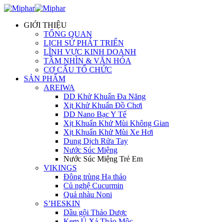
GIỚI THIỆU
TỔNG QUAN
LỊCH SỬ PHÁT TRIỂN
LĨNH VỰC KINH DOANH
TẦM NHÌN & VĂN HÓA
CƠ CẤU TỔ CHỨC
SẢN PHẨM
AREIWA
DD Khử Khuẩn Đa Năng
Xịt Khử Khuẩn Đồ Chơi
DD Nano Bạc Y Tế
Xịt Khuẩn Khử Mùi Không Gian
Xịt Khuẩn Khử Mùi Xe Hơi
Dung Dịch Rửa Tay
Nước Súc Miệng
Nước Súc Miệng Trẻ Em
VIKINGS
Đông trùng Hạ thảo
Củ nghệ Cucurmin
Quả nhàu Noni
S’HESKIN
Dầu gội Thảo Dược
Kem Ủ Xả Thảo Mộc