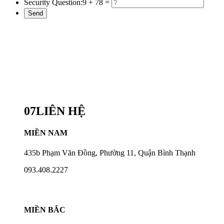
Security Question:
9 + 78 =
07
LIÊN HỆ
MIỀN NAM
435b Phạm Văn Đồng, Phường 11, Quận Bình Thạnh
093.408.2227
MIỀN BẮC