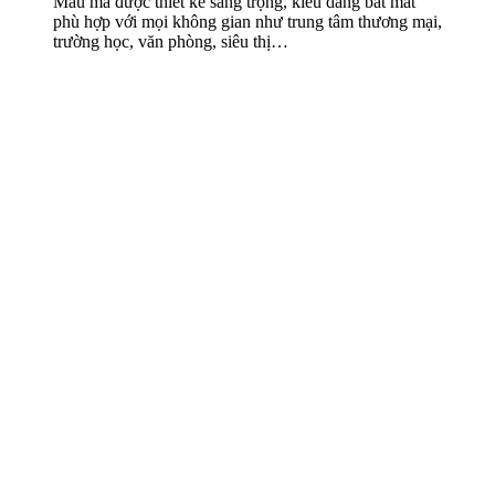
Mẫu mã được thiết kế sang trọng, kiểu dáng bắt mắt
phù hợp với mọi không gian như trung tâm thương mại,
trường học, văn phòng, siêu thị…