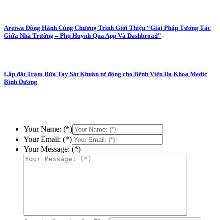
Areiwa Đồng Hành Cùng Chương Trình Giới Thiệu “Giải Pháp Tương Tác
Giữa Nhà Trường – Phụ Huynh Qua App Và Dashbroad”
Lắp đặt Trạm Rửa Tay Sát Khuẩn tự động cho Bệnh Viện Đa Khoa Medic
Bình Dương
Your Name: (*)
Your Email: (*)
Your Message: (*)