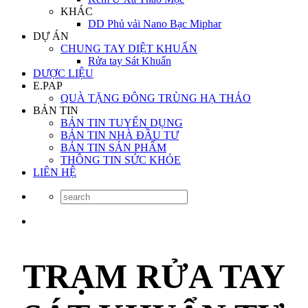
KHÁC
DD Phủ vải Nano Bạc Miphar
DỰ ÁN
CHUNG TAY DIỆT KHUẨN
Rửa tay Sát Khuẩn
DƯỢC LIỆU
E.PAP
QUÀ TẶNG ĐÔNG TRÙNG HẠ THẢO
BẢN TIN
BẢN TIN TUYỂN DỤNG
BẢN TIN NHÀ ĐẦU TƯ
BẢN TIN SẢN PHẨM
THÔNG TIN SỨC KHỎE
LIÊN HỆ
TRẠM RỬA TAY