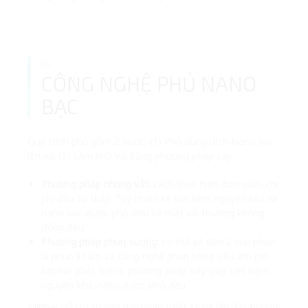
05
CÔNG NGHỆ PHỦ NANO
BẠC
Quy trình phủ gồm 2 bước: (1) Phủ dung dịch Nano bạc
lên vải (2) Làm khô vải bằng phương pháp sấy.
Phương pháp nhúng vắt:
cách thực hiện đơn giản, chi
phí đầu tư thấp. Tuy nhiên sẽ tốn kém nguyên liệu và
nano bạc được phủ đều bề mặt vải thường không
đồng đều
Phương pháp phun sương:
có thể kể đến 2 loại phun
là phun li tâm và công nghệ phun sóng siêu âm (do
Miphar phát triển), phương pháp này giúp tiết kiệm
nguyên liệu, nano được phủ đều
Miphar hỗ trợ tư vấn giải pháp thiết kế và lắp đặt buồng