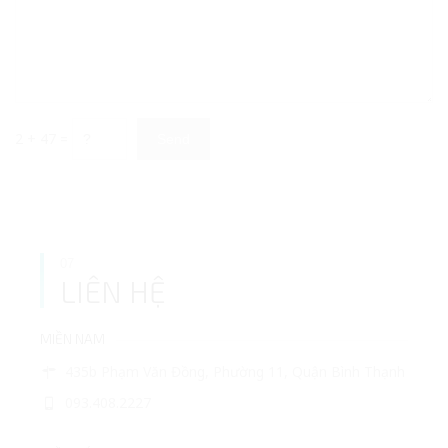
2 + 47 =
07
LIÊN HỆ
MIỀN NAM
435b Phạm Văn Đồng, Phường 11, Quận Bình Thạnh
093.408.2227