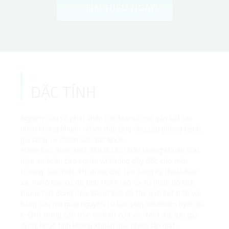
TÌM HIỂU NGAY!
01
ĐẶC TÍNH
Nghiên cứu và phát triển các loại vải sợi gắn kết tác
nhân kháng khuẩn nhằm đáp ứng nhu cầu phòng bệnh,
gia tăng sự chăm sóc sức khỏe.
Nano bạc được biết đến là tác nhân kháng khuẩn hữu
hiệu an toàn cho người và không gây độc cho môi
trường. Đặc biệt, khi được chế tạo bằng kỹ thuật bức
xạ, nano bạc có độ tinh khiết cao và sự phân bố kích
thước hạt đồng đều. Nano bạc có thể gắn kết trên vải
bằng cầu nối giữa nguyên tử bạc (Ag) với nhóm hyđroxi
(─OH) trong cấu trúc xenlulo của vải. Nhờ đó, lưu giữ
được hoạt tính kháng khuẩn qua nhiều lần giặt.