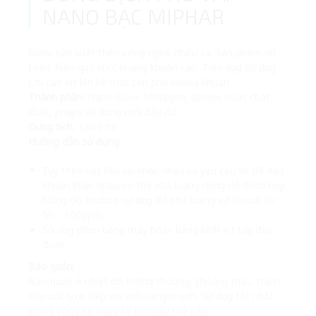
NANO BẠC MIPHAR
Được sản xuất theo công nghệ chiếu xạ. Sản phẩm an
toàn, hiệu quả khử, kháng khuẩn cao. Tiện dụng sử dụng.
Chỉ cần xịt lên bề mặt cần phủ kháng khuẩn
Thành phần:
Nano Sliver 1000ppm, Binder, hoạt chất
khác, phụ gia và dung môi đầy đủ.
Dung tích:
1.000 ml
Hướng dẫn sử dụng:
Tùy theo vật liệu vải khác nhau và yêu cầu về độ diệt
khuẩn khác nhau có thể pha loãng nồng độ thích hợp.
Nộng độ thường sử dụng để pha loãng xịt lên vải từ
50 – 100ppm.
Sử dụng phun bằng máy hoặc bằng bình xịt tay đều
được
Bảo quản:
Bảo quản ở nhiệt độ thông thường, thoáng mát, tránh
tiếp xúc trực tiếp với anh sáng mạnh. Sử dụng tốt nhất
trong vòng 90 ngày kể từ ngày mở nắp