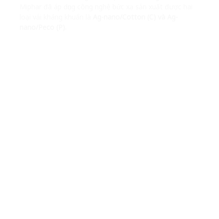
Miphar đã áp dụng công nghệ bức xạ sản xuất được hai
loại vải kháng khuẩn là
Ag-nano/Cotton (C) và Ag-
nano/Peco (P).