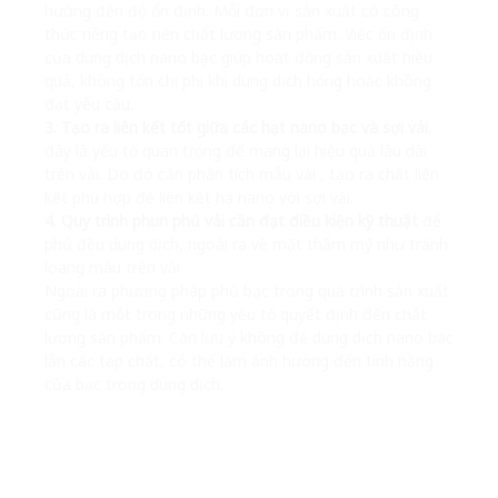
hưởng đến độ ổn định. Mỗi đơn vị sản xuất có công
thức riêng tạo nên chất lượng sản phẩm. Việc ổn định
của dung dịch nano bạc giúp hoạt động sản xuất hiệu
quả, không tốn chi phí khi dung dịch hỏng hoặc không
đạt yêu cầu.
3. Tạo ra liên kết tốt giữa các hạt nano bạc và sợi vải
,
đây là yếu tố quan trọng để mang lại hiệu quả lâu dài
trên vải. Do đó cần phân tích mẫu vải , tạo ra chất liên
kết phù hợp để liên kết hạ nano với sợi vải.
4. Quy trình phun phủ vải cần đạt điều kiện kỹ thuật
để
phủ đều dung dịch, ngoài ra về mặt thẩm mỹ như tránh
loang màu trên vải
Ngoài ra phương pháp phủ bạc trong quá trình sản xuất
cũng là một trong những yếu tố quyết định đến chất
lượng sản phẩm. Cần lưu ý không để dung dịch nano bạc
lẫn các tạp chất, có thể làm ảnh hưởng đến tính năng
của bạc trong dung dịch.