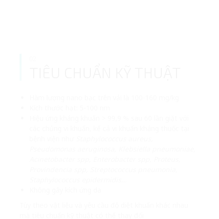
02
TIÊU CHUẨN KỸ THUẬT
Hàm lượng nano bạc trên vải là 100-160 mg/kg
Kích thước hạt: 5-100 nm
Hiệu ứng kháng khuẩn > 99,9 % sau 60 lần giặt với
các chủng vi khuẩn, kể cả vi khuẩn kháng thuốc tại
bệnh viện như
Staphylococcus aureus,
Pseudomonas aeruginosa, Klebsiella pneumoniae,
Acinetobacter spp, Enterobacter spp, Proteus,
Provindencia spp, Streptococcus pneumonia,
Staphylococcus
epidermidis…
Không gây kích ứng da
Tùy theo vật liệu và yêu cầu độ diệt khuẩn khác nhau
mà tiêu chuẩn kỹ thuật có thể thay đổi