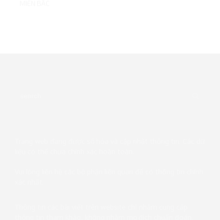
MIỀN BẮC
Trang web đang được số hóa và cập nhật thông tin. Các dữ
liệu có thể chưa chính xác hoàn toàn.
Vui lòng liên hệ các bộ phận liên quan để có thông tin chính
xác nhất.
Thông tin các bài viết trên website chỉ nhằm cung cấp
thông tin tham khảo, không nhằm mục đích chuẩn đoán,