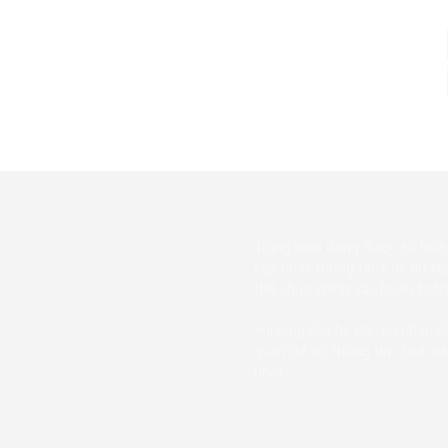
Trang web đang được số hóa
cập nhật thông tin. Các dữ liệ
thể chưa chính xác hoàn toàn
Vui lòng liên hệ các bộ phận li
quan để có thông tin chính x
nhất.