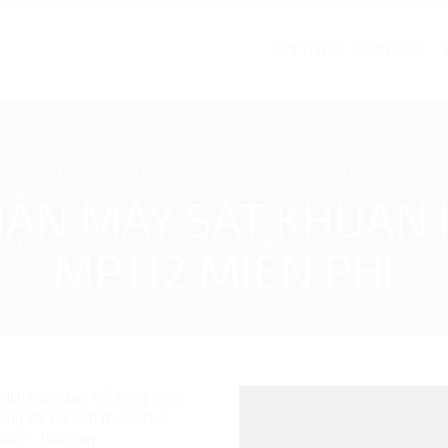
GIỚI THIỆU
SẢN PHẨM
ome
ĐĂNG KÝ NHẬN MÁY SÁT KHUẨN KHÔNG GIAN MP112 MIỄN
HẬN MÁY SÁT KHUẨN 
MP112 MIỄN PHÍ
dịch nano bạc với công nghệ
ng khí với kích thước hạt
 500 – 1000 nm