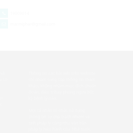
19009014
mar.miphar@gmail.com
 và
Thông tin các bài viết trên website
u có
chỉ nhằm cung cấp thông tin tham
.
khảo, không nhằm mục đích chuẩn
đoán, điều trị hay phòng ngừa bất
ên
kỳ bệnh lý nào.
ác
Mọi cá nhân tổ chức sử dụng
thông tin tự chịu trách nhiệm về
tính pháp lý cũng như văn bản
pháp lý hiện hành của Nhà nước.