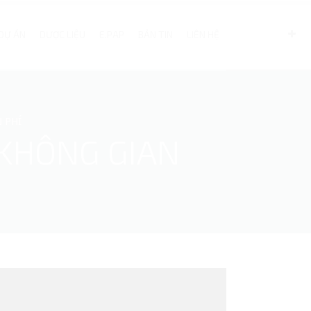
DỰ ÁN
DƯỢC LIỆU
E.PAP
BẢN TIN
LIÊN HỆ
 PHÍ
KHÔNG GIAN