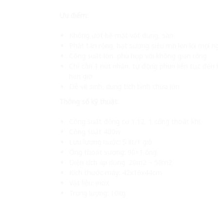
Ưu điểm:
Không ướt bề mặt vật dụng, sàn
Phát tán rộng, hạt sương siêu mịn len lỏi mọi 
Công suất lớn, phù hợp với không gian rộng
Chỉ cần 1 nút nhấn, tự động phun liên tục đến 
hẹn giờ
Dễ vệ sinh, dung tích bình chứa lớn
Thông số kỹ thuật:
Công suất động cơ 1.12, 1 cổng thoát khí.
Công suất 400w
Lưu lượng nước: 5 lít/1 giờ
Ống thoát sương: 90×1 ống
Diện tích áp dụng: 20m2 – 50m2
Kích thước máy: 42x16x44cm
Vật liệu: inox
Trọng lượng: 10kg