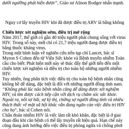
dưới ngưỡng phát hiện được
“, Giáo sư Alison Rodger nhấn mạnh.
Nguy cơ lây truyền HIV khi đã được điều trị ARV là bằng không
Chiến lược xét nghiệm sớm, điều trị mở rộng
Năm 2017, thế giới có gần 40 triệu người phải chung sống với virus
HIV. Trong số này, mới chỉ có 21,7 triệu người đang được điều trị
bằng thuốc kháng virus.
Trong một bình luận về nghiên cứu trên tạp chí Lancet, bác sĩ
Myron S Cohen đến từ Viện Sức khỏe và Bệnh truyền nhiễm Toàn
cầu cho biết: Phát hiện mới này sẽ thúc đẩy thế giới tiến đến một
chiến lược xét nghiệm và điều trị cho toàn bộ những người nhiễm
HIV.
Tuy nhiên, ông phân tích việc điều trị cho toàn bộ bệnh nhân cũng
không hề dễ dàng, đặc biệt là đối với những người đồng tính nam.
“Không phải lúc nào bệnh nhân cũng dễ dàng được xét nghiệm
HIV, và tìm được cách tiếp cận với dịch vụ chăm sóc sức khỏe.
Ngoài ra, nỗi sợ hãi, sự kỳ thị, chứng sợ người đồng tính và nhiều
thách thức về mặt xã hội khác vẫn đang ngăn cản việc điều trị HIV
cho họ
“, bác sĩ Cohen nói.
Chẩn đoán nhiễm HIV là việc làm rất khó khăn, đặc biệt là ở giai
đoạn đầu khi căn bệnh có thể lây truyền rất hiệu quả. Hạn chế này
cũng đang ảnh hưởng đến việc điều trị phòng ngừa và chống phơi