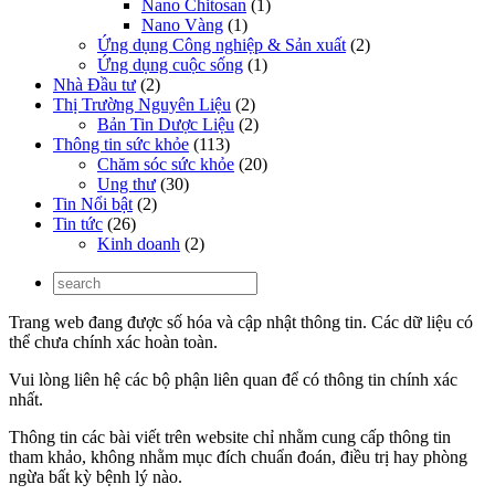
Nano Chitosan
(1)
Nano Vàng
(1)
Ứng dụng Công nghiệp & Sản xuất
(2)
Ứng dụng cuộc sống
(1)
Nhà Đầu tư
(2)
Thị Trường Nguyên Liệu
(2)
Bản Tin Dược Liệu
(2)
Thông tin sức khỏe
(113)
Chăm sóc sức khỏe
(20)
Ung thư
(30)
Tin Nổi bật
(2)
Tin tức
(26)
Kinh doanh
(2)
Trang web đang được số hóa và cập nhật thông tin. Các dữ liệu có
thể chưa chính xác hoàn toàn.
Vui lòng liên hệ các bộ phận liên quan để có thông tin chính xác
nhất.
Thông tin các bài viết trên website chỉ nhằm cung cấp thông tin
tham khảo, không nhằm mục đích chuẩn đoán, điều trị hay phòng
ngừa bất kỳ bệnh lý nào.