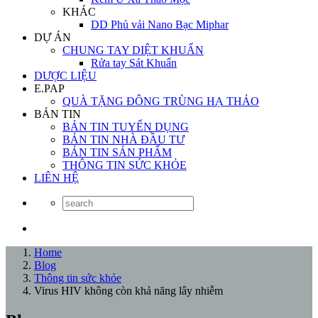
KHÁC
DD Phủ vải Nano Bạc Miphar
DỰ ÁN
CHUNG TAY DIỆT KHUẨN
Rửa tay Sát Khuẩn
DƯỢC LIỆU
E.PAP
QUÀ TẶNG ĐÔNG TRÙNG HẠ THẢO
BẢN TIN
BẢN TIN TUYỂN DỤNG
BẢN TIN NHÀ ĐẦU TƯ
BẢN TIN SẢN PHẨM
THÔNG TIN SỨC KHỎE
LIÊN HỆ
Home
Blog
Thông tin sức khỏe
Virus HIV không còn khả năng lây nhiễm