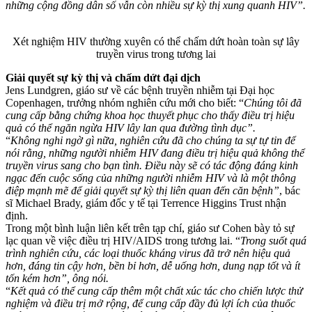
những cộng đồng dân số vẫn còn nhiều sự kỳ thị xung quanh HIV”.
Xét nghiệm HIV thường xuyên có thể chấm dứt hoàn toàn sự lây
truyền virus trong tương lai
Giải quyết sự kỳ thị và chấm dứt đại dịch
Jens Lundgren, giáo sư về các bệnh truyền nhiễm tại Đại học
Copenhagen, trưởng nhóm nghiên cứu mới cho biết: “
Chúng tôi đã
cung cấp bằng chứng khoa học thuyết phục cho thấy điều trị hiệu
quả có thể ngăn ngừa HIV lây lan qua đường tình dục”.
“
Không nghi ngờ gì nữa, nghiên cứu đã cho chúng ta sự tự tin để
nói rằng, những người nhiễm HIV đang điều trị hiệu quả không thể
truyền virus sang cho bạn tình. Điều này sẽ có tác động đáng kinh
ngạc đến cuộc sống của những người nhiễm HIV và là một thông
điệp mạnh mẽ để giải quyết sự kỳ thị liên quan đến căn bệnh”
, bác
sĩ Michael Brady, giám đốc y tế tại Terrence Higgins Trust nhận
định.
Trong một bình luận liên kết trên tạp chí, giáo sư Cohen bày tỏ sự
lạc quan về việc điều trị HIV/AIDS trong tương lai. “
Trong suốt quá
trình nghiên cứu, các loại thuốc kháng virus đã trở nên hiệu quả
hơn, đáng tin cậy hơn, bền bỉ hơn, dễ uống hơn, dung nạp tốt và ít
tốn kém hơn”, ông nói.
“
Kết quả có thể cung cấp thêm một chất xúc tác cho chiến lược thử
nghiệm và điều trị mở rộng, để cung cấp đầy đủ lợi ích của thuốc