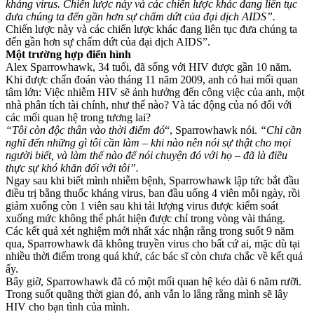
kháng virus. Chiến lược này và các chiến lược khác đang liên tục
đưa chúng ta đến gần hơn sự chấm dứt của đại dịch AIDS”.
Chiến lược này và các chiến lược khác đang liên tục đưa chúng ta
đến gần hơn sự chấm dứt của đại dịch AIDS”.
Một trường hợp điển hình
Alex Sparrowhawk, 34 tuổi, đã sống với HIV được gần 10 năm.
Khi được chẩn đoán vào tháng 11 năm 2009, anh có hai mối quan
tâm lớn: Việc nhiễm HIV sẽ ảnh hưởng đến công việc của anh, một
nhà phân tích tài chính, như thế nào? Và tác động của nó đối với
các mối quan hệ trong tương lai?
“Tôi còn độc thân vào thời điểm đó
“, Sparrowhawk nói.
“Chỉ cần
nghĩ đến những gì tôi cần làm – khi nào nên nói sự thật cho mọi
người biết, và làm thế nào để nói chuyện đó với họ – đã là điều
thực sự khó khăn đối với tôi”.
Ngay sau khi biết mình nhiễm bệnh, Sparrowhawk lập tức bắt đầu
điều trị bằng thuốc kháng virus, ban đầu uống 4 viên mỗi ngày, rồi
giảm xuống còn 1 viên sau khi tải lượng virus được kiểm soát
xuống mức không thể phát hiện được chỉ trong vòng vài tháng.
Các kết quả xét nghiệm mới nhất xác nhận rằng trong suốt 9 năm
qua, Sparrowhawk đã không truyền virus cho bất cứ ai, mặc dù tại
nhiều thời điểm trong quá khứ, các bác sĩ còn chưa chắc về kết quả
ấy.
Bây giờ, Sparrowhawk đã có một mối quan hệ kéo dài 6 năm rưỡi.
Trong suốt quãng thời gian đó, anh vẫn lo lắng rằng mình sẽ lây
HIV cho bạn tình của mình.