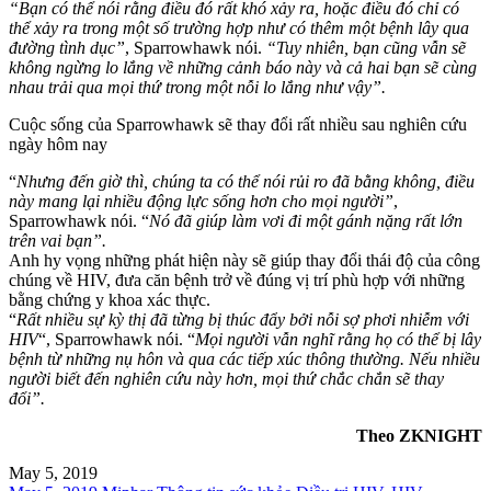
“Bạn có thể nói rằng điều đó rất khó xảy ra, hoặc điều đó chỉ có
thể xảy ra trong một số trường hợp như có thêm một bệnh lây qua
đường tình dục”
, Sparrowhawk nói.
“Tuy nhiên, bạn cũng vẫn sẽ
không ngừng lo lắng về những cảnh báo này và cả hai bạn sẽ cùng
nhau trải qua mọi thứ trong một nỗi lo lắng như vậy”.
Cuộc sống của Sparrowhawk sẽ thay đổi rất nhiều sau nghiên cứu
ngày hôm nay
“
Nhưng đến giờ thì, chúng ta có thể nói rủi ro đã bằng không, điều
này mang lại nhiều động lực sống hơn cho mọi người”
,
Sparrowhawk nói. “
Nó đã giúp làm vơi đi một gánh nặng rất lớn
trên vai bạn”.
Anh hy vọng những phát hiện này sẽ giúp thay đổi thái độ của công
chúng về HIV, đưa căn bệnh trở về đúng vị trí phù hợp với những
bằng chứng y khoa xác thực.
“
Rất nhiều sự kỳ thị đã từng bị thúc đẩy bởi nỗi sợ phơi nhiễm với
HIV
“, Sparrowhawk nói. “
Mọi người vẫn nghĩ rằng họ có thể bị lây
bệnh từ những nụ hôn và qua các tiếp xúc thông thường. Nếu nhiều
người biết đến nghiên cứu này hơn, mọi thứ chắc chắn sẽ thay
đổi”.
Theo ZKNIGHT
May 5, 2019