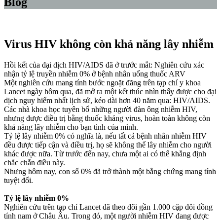
Blog
Virus HIV không còn khả năng lây nhiễm
Hồi kết của đại dịch HIV/AIDS đã ở trước mắt: Nghiên cứu xác
nhận tỷ lệ truyền nhiễm 0% ở bệnh nhân uống thuốc ARV
Một nghiên cứu mang tính bước ngoặt đăng trên tạp chí y khoa
Lancet ngày hôm qua, đã mở ra một kết thúc nhìn thấy được cho đại
dịch nguy hiểm nhất lịch sử, kéo dài hơn 40 năm qua: HIV/AIDS.
Các nhà khoa học tuyên bố những người đàn ông nhiễm HIV,
nhưng được điều trị bằng thuốc kháng virus, hoàn toàn không còn
khả năng lây nhiễm cho bạn tình của mình.
Tỷ lệ lây nhiễm 0% có nghĩa là, nếu tất cả bệnh nhân nhiễm HIV
đều được tiếp cận và điều trị, họ sẽ không thể lây nhiễm cho người
khác được nữa. Từ trước đến nay, chưa một ai có thể khẳng định
chắc chắn điều này.
Nhưng hôm nay, con số 0% đã trở thành một bằng chứng mang tính
tuyệt đối.
Tỷ lệ lây nhiễm 0%
Nghiên cứu trên tạp chí Lancet đã theo dõi gần 1.000 cặp đôi đồng
tính nam ở Châu Âu. Trong đó, một người nhiễm HIV đang được