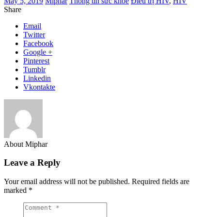
May 5, 2019
Miphar
Thông tin sức khỏe
Điều trị HIV
,
HIV
Share
Email
Twitter
Facebook
Google +
Pinterest
Tumblr
Linkedin
Vkontakte
About Miphar
Leave a Reply
Your email address will not be published.
Required fields are
marked
*