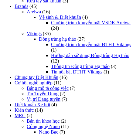
Rửa tay sát khuẩn
(3)
Brands
(45)
Areiwa
(16)
Vệ sinh & Diệt khuẩn
(4)
Chương trình khuyến mãi VSDK Areiwa
(24)
Vikings
(35)
Đông trùng hạ thảo
(37)
Chương trình khuyến mãi ĐTHT Vikings
(1)
Hướng dẫn sử dụng Đông trùng Hạ thảo
(12)
Thông tin Đông trùng Hạ thảo
(3)
Tin nổi bật ĐTHT Vikings
(1)
Chung tay Diệt Khuẩn
(16)
Cơ hội nghề nghiệp
(11)
Bảng mô tả công việc
(7)
Tin Tuyển Dụng
(2)
Vị trí Đang tuyển
(7)
Diệt khuẩn Xe hơi
(4)
Kiến thức
(14)
MRC
(2)
Bản tin khoa học
(2)
Công nghệ Nano
(11)
Nano Bạc
(7)