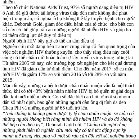
nhiễm.
Theo tổ chức National Aids Trust, 97% số người đang điều trị HIV
ở Anh đã giữ được tải lượng virus thấp đến mức không thể phát
hiện trong máu, có nghĩa là họ không thể lây truyền bệnh cho người
khác. Deborah Gold, giám đốc điều hành của tổ chức, cho biết con
số này có thể giúp trấn an những người đã nhiễm HIV và giúp họ
có thêm động lực để duy trì điều trị.
Người bệnh HIV bây giờ có thể an tâm điều trị
Nghiên cứu mới đăng trên Lancet cũng củng cố tầm quan trọng của
việc xét nghiệm HIV thường xuyên, cho thấy rằng điều này cuối
cùng có thể chấm dứt hoàn toàn sự lây truyền virus trong tương lai.
Từ năm 2005 tới nay, các trường hợp xét nghiệm cho kết quả dương
tính HIV đã giảm dần từ đỉnh điểm. Cho đến năm 2017, số ca mắc
mới HIV đã giảm 17% so với năm 2016 và tới 28% so với năm
2015.
Mặc dù vậy, những ca bệnh được chẩn đoán muộn vẫn là một thách
thức, khi có tới 43% bệnh nhân nhiễm HIV bị bỏ quên từ giai đoạn
đầu khi mới nhiễm bệnh. Con số đặc biệt cao hơn ở một số nhóm
dân số nhất định, bao gồm những người đàn ông dị tính da đen
Châu Phi và những người từ 65 tuổi trở lên.
“Nếu chúng ta không giảm được tỷ lệ chẩn đoán muộn, sẽ luôn có
những người không biết rằng mình đã nhiễm HIV và do đó không
thể tiếp cận điều trị”
, Deborah Gold nói.
“Chúng tôi nghĩ rằng
những phát hiện từ nghiên cứu mới này có thể tác động cực kỳ
mạnh mẽ trong việc phá vỡ một số rào cản đối với xét nghiệm trong