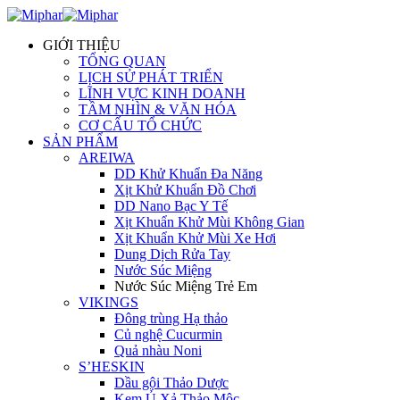
GIỚI THIỆU
TỔNG QUAN
LỊCH SỬ PHÁT TRIỂN
LĨNH VỰC KINH DOANH
TẦM NHÌN & VĂN HÓA
CƠ CẤU TỔ CHỨC
SẢN PHẨM
AREIWA
DD Khử Khuẩn Đa Năng
Xịt Khử Khuẩn Đồ Chơi
DD Nano Bạc Y Tế
Xịt Khuẩn Khử Mùi Không Gian
Xịt Khuẩn Khử Mùi Xe Hơi
Dung Dịch Rửa Tay
Nước Súc Miệng
Nước Súc Miệng Trẻ Em
VIKINGS
Đông trùng Hạ thảo
Củ nghệ Cucurmin
Quả nhàu Noni
S’HESKIN
Dầu gội Thảo Dược
Kem Ủ Xả Thảo Mộc