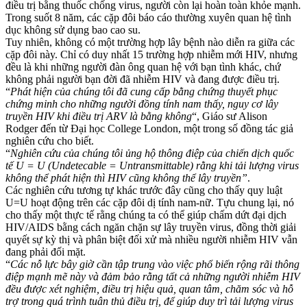
điều trị bằng thuốc chống virus, người còn lại hoàn toàn khỏe mạnh.
Trong suốt 8 năm, các cặp đôi báo cáo thường xuyên quan hệ tình
dục không sử dụng bao cao su.
Tuy nhiên, không có một trường hợp lây bệnh nào diễn ra giữa các
cặp đôi này. Chỉ có duy nhất 15 trường hợp nhiễm mới HIV, nhưng
đều là khi những người đàn ông quan hệ với bạn tình khác, chứ
không phải người bạn đời đã nhiễm HIV và đang được điều trị.
“
Phát hiện của chúng tôi đã cung cấp bằng chứng thuyết phục
chứng minh cho những người đồng tính nam thấy, nguy cơ lây
truyền HIV khi điều trị ARV là bằng không
“, Giáo sư Alison
Rodger đến từ Đại học College London, một trong số đồng tác giả
nghiên cứu cho biết.
“
Nghiên cứu của chúng tôi ủng hộ thông điệp của chiến dịch quốc
tế U = U (Undetecable = Untransmittable) rằng khi tải lượng virus
không thể phát hiện thì HIV cũng không thể lây truyền”
.
Các nghiên cứu tương tự khác trước đây cũng cho thấy quy luật
U=U hoạt động trên các cặp đôi dị tính nam-nữ. Tựu chung lại, nó
cho thấy một thực tế rằng chúng ta có thể giúp chấm dứt đại dịch
HIV/AIDS bằng cách ngăn chặn sự lây truyền virus, đồng thời giải
quyết sự kỳ thị và phân biệt đối xử mà nhiều người nhiễm HIV vẫn
đang phải đối mặt.
“
Các nỗ lực bây giờ cần tập trung vào việc phổ biến rộng rãi thông
điệp mạnh mẽ này và đảm bảo rằng tất cả những người nhiễm HIV
đều được xét nghiệm, điều trị hiệu quả, quan tâm, chăm sóc và hỗ
trợ trong quá trình tuân thủ điều trị, để giúp duy trì tải lượng virus