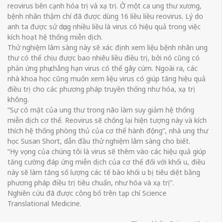
reovirus bên cạnh hóa trị và xạ trị. Ở một ca ung thư xương,
bệnh nhân thậm chí đã được dùng 16 liều liều reovirus. Lý do
anh ta được sử dụng nhiều liều là virus có hiệu quả trong việc
kích hoạt hệ thống miễn dịch.
Thử nghiệm lâm sàng này sẽ xác định xem liệu bệnh nhân ung
thư có thể chịu được bao nhiêu liều điều trị, bởi nó cũng có
phản ứng phụ chẳng hạn virus có thể gây cúm. Ngoài ra, các
nhà khoa học cũng muốn xem liệu virus có giúp tăng hiệu quả
điều trị cho các phương pháp truyền thống như hóa, xạ trị
không.
“Sự có mặt của ung thư trong não làm suy giảm hệ thống
miễn dịch cơ thể. Reovirus sẽ chống lại hiện tượng này và kích
thích hệ thống phòng thủ của cơ thể hành động”, nhà ung thư
học Susan Short, dẫn đầu thử nghiệm lâm sàng cho biết.
“Hy vọng của chúng tôi là virus sẽ thêm vào các hiệu quả giúp
tăng cường đáp ứng miễn dịch của cơ thể đối với khối u, điều
này sẽ làm tăng số lượng các tế bào khối u bị tiêu diệt bằng
phương pháp điều trị tiêu chuẩn, như hóa và xạ trị”.
Nghiên cứu đã được công bố trên tạp chí Science
Translational Medicine.