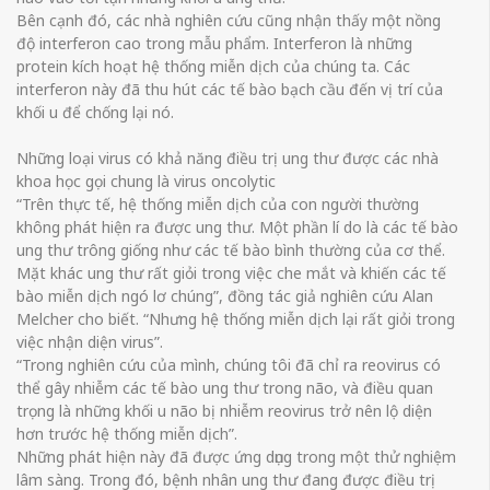
Bên cạnh đó, các nhà nghiên cứu cũng nhận thấy một nồng
độ interferon cao trong mẫu phẩm. Interferon là những
protein kích hoạt hệ thống miễn dịch của chúng ta. Các
interferon này đã thu hút các tế bào bạch cầu đến vị trí của
khối u để chống lại nó.
Những loại virus có khả năng điều trị ung thư được các nhà
khoa học gọi chung là virus oncolytic
“Trên thực tế, hệ thống miễn dịch của con người thường
không phát hiện ra được ung thư. Một phần lí do là các tế bào
ung thư trông giống như các tế bào bình thường của cơ thể.
Mặt khác ung thư rất giỏi trong việc che mắt và khiến các tế
bào miễn dịch ngó lơ chúng”, đồng tác giả nghiên cứu Alan
Melcher cho biết. “Nhưng hệ thống miễn dịch lại rất giỏi trong
việc nhận diện virus”.
“Trong nghiên cứu của mình, chúng tôi đã chỉ ra reovirus có
thể gây nhiễm các tế bào ung thư trong não, và điều quan
trọng là những khối u não bị nhiễm reovirus trở nên lộ diện
hơn trước hệ thống miễn dịch”.
Những phát hiện này đã được ứng dụng trong một thử nghiệm
lâm sàng. Trong đó, bệnh nhân ung thư đang được điều trị