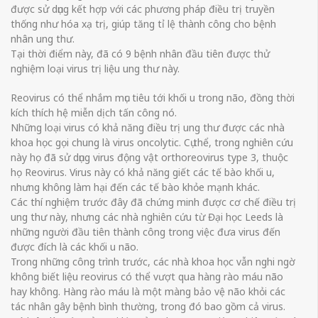
được sử dụng kết hợp với các phương pháp điều trị truyền
thống như hóa xạ trị, giúp tăng tỉ lệ thành công cho bệnh
nhân ung thư.
Tại thời điểm này, đã có 9 bệnh nhân đầu tiên được thử
nghiệm loại virus trị liệu ung thư này.
Reovirus có thể nhắm mục tiêu tới khối u trong não, đồng thời
kích thích hệ miễn dịch tấn công nó.
Những loại virus có khả năng điều trị ung thư được các nhà
khoa học gọi chung là virus oncolytic. Cụ thể, trong nghiên cứu
này họ đã sử dụng virus động vật orthoreovirus type 3, thuộc
họ Reovirus. Virus này có khả năng giết các tế bào khối u,
nhưng không làm hại đến các tế bào khỏe mạnh khác.
Các thí nghiệm trước đây đã chứng minh được cơ chế điều trị
ung thư này, nhưng các nhà nghiên cứu từ Đại học Leeds là
những người đầu tiên thành công trong việc đưa virus đến
được đích là các khối u não.
Trong những công trình trước, các nhà khoa học vẫn nghi ngờ
không biết liệu reovirus có thể vượt qua hàng rào máu não
hay không. Hàng rào máu là một màng bảo vệ não khỏi các
tác nhân gây bệnh bình thường, trong đó bao gồm cả virus.