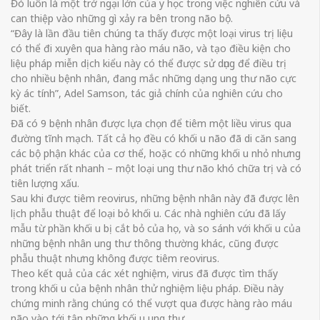
Đó luôn là một trở ngại lớn của y học trong việc nghiên cứu và
can thiệp vào những gì xảy ra bên trong não bộ.
“Đây là lần đầu tiên chúng ta thấy được một loại virus trị liệu
có thể đi xuyên qua hàng rào máu não, và tạo điều kiện cho
liệu pháp miễn dịch kiểu này có thể được sử dụng để điều trị
cho nhiều bệnh nhân, đang mắc những dạng ung thư não cực
kỳ ác tính”, Adel Samson, tác giả chính của nghiên cứu cho
biết.
Đã có 9 bệnh nhân được lựa chọn để tiêm một liều virus qua
đường tĩnh mạch. Tất cả họ đều có khối u não đã di căn sang
các bộ phận khác của cơ thể, hoặc có những khối u nhỏ nhưng
phát triển rất nhanh – một loại ung thư não khó chữa trị và có
tiên lượng xấu.
Sau khi được tiêm reovirus, những bệnh nhân này đã được lên
lịch phẫu thuật để loại bỏ khối u. Các nhà nghiên cứu đã lấy
mẫu từ phần khối u bị cắt bỏ của họ, và so sánh với khối u của
những bệnh nhân ung thư thông thường khác, cũng được
phẫu thuật nhưng không được tiêm reovirus.
Theo kết quả của các xét nghiệm, virus đã được tìm thấy
trong khối u của bệnh nhân thử nghiệm liệu pháp. Điều này
chứng minh rằng chúng có thể vượt qua được hàng rào máu
não vào tới tận những khối u ung thư.