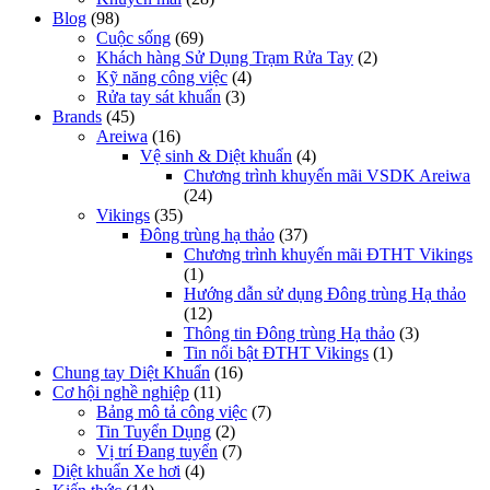
Blog
(98)
Cuộc sống
(69)
Khách hàng Sử Dụng Trạm Rửa Tay
(2)
Kỹ năng công việc
(4)
Rửa tay sát khuẩn
(3)
Brands
(45)
Areiwa
(16)
Vệ sinh & Diệt khuẩn
(4)
Chương trình khuyến mãi VSDK Areiwa
(24)
Vikings
(35)
Đông trùng hạ thảo
(37)
Chương trình khuyến mãi ĐTHT Vikings
(1)
Hướng dẫn sử dụng Đông trùng Hạ thảo
(12)
Thông tin Đông trùng Hạ thảo
(3)
Tin nổi bật ĐTHT Vikings
(1)
Chung tay Diệt Khuẩn
(16)
Cơ hội nghề nghiệp
(11)
Bảng mô tả công việc
(7)
Tin Tuyển Dụng
(2)
Vị trí Đang tuyển
(7)
Diệt khuẩn Xe hơi
(4)