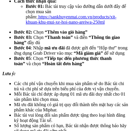
Cách thức nhận quà:
Bước 01:
Bác tài truy cập vào đường dẫn dưới đây để
chọn mua sản
phẩm:
https://sankhuyenmai.com.vn/products/xit-
khuan-khu-mui-xe-hoi-nano-areiwa-250ml
Bước 02:
Chọn
“Thêm vào giỏ hàng”
Bước 03:
Chọn
“Thanh toán”
và điền
“Thông tin giao
hàng”
đầy đủ
Bước 04
: Nhập
mã ưu đãi
đã được gửi đến “Hộp thư” trong
ứng dụng Grab Driver vào mục
“Mã giảm giá”
để sử dụng
Bước 05
: Chọn
“Tiếp tục đến phương thức thanh
toán”
và chọn
“Hoàn tất đơn hàng”
Lưu ý:
Các chi phí vận chuyển khi mua sản phẩm sẽ do Bác tài chi
trả và chi phí sẽ dựa trên biểu phí của đơn vị vận chuyển.
Mỗi Bác tài chỉ được áp dụng 01 mã ưu đãi duy nhất cho 01
sản phẩm khi chọn mua.
Mã ưu đãi không có giá trị quy đổi thành tiền mặt hay các sản
phẩm khác của Miphar.
Bác tài vui lòng đổi sản phẩm được tặng theo loại hình đăng
ký hoạt động Tài xế.
Số lượng sản phẩm có hạn, Bác tài nhận được thông báo hãy
sử dụng mã ưu đãi sớm nhất.