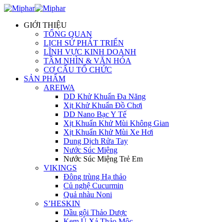
GIỚI THIỆU
TỔNG QUAN
LỊCH SỬ PHÁT TRIỂN
LĨNH VỰC KINH DOANH
TẦM NHÌN & VĂN HÓA
CƠ CẤU TỔ CHỨC
SẢN PHẨM
AREIWA
DD Khử Khuẩn Đa Năng
Xịt Khử Khuẩn Đồ Chơi
DD Nano Bạc Y Tế
Xịt Khuẩn Khử Mùi Không Gian
Xịt Khuẩn Khử Mùi Xe Hơi
Dung Dịch Rửa Tay
Nước Súc Miệng
Nước Súc Miệng Trẻ Em
VIKINGS
Đông trùng Hạ thảo
Củ nghệ Cucurmin
Quả nhàu Noni
S’HESKIN
Dầu gội Thảo Dược
Kem Ủ Xả Thảo Mộc