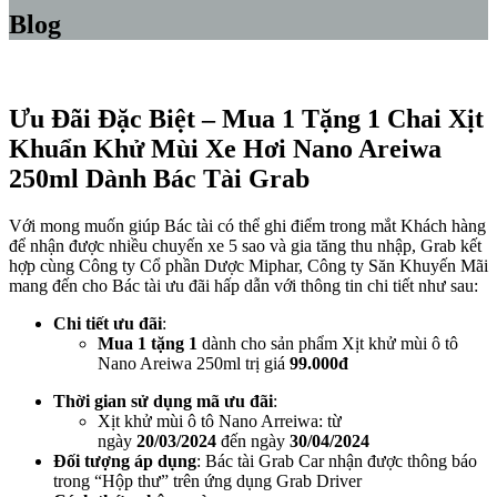
Blog
Ưu Đãi Đặc Biệt – Mua 1 Tặng 1 Chai Xịt
Khuẩn Khử Mùi Xe Hơi Nano Areiwa
250ml Dành Bác Tài Grab
Với mong muốn giúp Bác tài có thể ghi điểm trong mắt Khách hàng
để nhận được nhiều chuyến xe 5 sao và gia tăng thu nhập, Grab kết
hợp cùng Công ty Cổ phần Dược Miphar, Công ty Săn Khuyến Mãi
mang đến cho Bác tài ưu đãi hấp dẫn với thông tin chi tiết như sau:
Chi tiết ưu đãi
:
Mua 1 tặng 1
dành cho sản phẩm Xịt khử mùi ô tô
Nano Areiwa 250ml trị giá
99.000đ
Thời gian sử dụng mã ưu đãi
:
Xịt khử mùi ô tô Nano Arreiwa: từ
ngày
20/03/2024
đến ngày
30/04/2024
Đối tượng áp dụng
: Bác tài Grab Car nhận được thông báo
trong “Hộp thư” trên ứng dụng Grab Driver