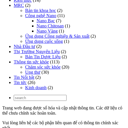
Kiến thức
(14)
MRC
(2)
Bản tin khoa học
(2)
Công nghệ Nano
(11)
Nano Bạc
(7)
Nano Chitosan
(1)
Nano Vàng
(1)
Ứng dụng Công nghiệp & Sản xuất
(2)
Ứng dụng cuộc sống
(1)
Nhà Đầu tư
(2)
Thị Trường Nguyên Liệu
(2)
Bản Tin Dược Liệu
(2)
Thông tin sức khỏe
(113)
Chăm sóc sức khỏe
(20)
Ung thư
(30)
Tin Nổi bật
(2)
Tin tức
(26)
Kinh doanh
(2)
Trang web đang được số hóa và cập nhật thông tin. Các dữ liệu có
thể chưa chính xác hoàn toàn.
Vui lòng liên hệ các bộ phận liên quan để có thông tin chính xác
nhất.