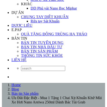
KHÁC
DD Phủ vải Nano Bạc Miphar
DỰ ÁN
CHUNG TAY DIỆT KHUẨN
Rửa tay Sát Khuẩn
DƯỢC LIỆU
E.PAP
QUÀ TẶNG ĐÔNG TRÙNG HẠ THẢO
BẢN TIN
BẢN TIN TUYỂN DỤNG
BẢN TIN NHÀ ĐẦU TƯ
BẢN TIN SẢN PHẨM
THÔNG TIN SỨC KHỎE
LIÊN HỆ
Home
Blog
Bản tin Sản phẩm
Ưu Đãi Đặc Biệt - Mua 1 Tặng 1 Chai Xịt Khuẩn Khử Mùi
Xe Hơi Nano Areiwa 250ml Dành Bác Tài Grab