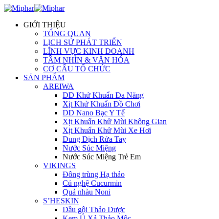
GIỚI THIỆU
TỔNG QUAN
LỊCH SỬ PHÁT TRIỂN
LĨNH VỰC KINH DOANH
TẦM NHÌN & VĂN HÓA
CƠ CẤU TỔ CHỨC
SẢN PHẨM
AREIWA
DD Khử Khuẩn Đa Năng
Xịt Khử Khuẩn Đồ Chơi
DD Nano Bạc Y Tế
Xịt Khuẩn Khử Mùi Không Gian
Xịt Khuẩn Khử Mùi Xe Hơi
Dung Dịch Rửa Tay
Nước Súc Miệng
Nước Súc Miệng Trẻ Em
VIKINGS
Đông trùng Hạ thảo
Củ nghệ Cucurmin
Quả nhàu Noni
S’HESKIN
Dầu gội Thảo Dược
Kem Ủ Xả Thảo Mộc