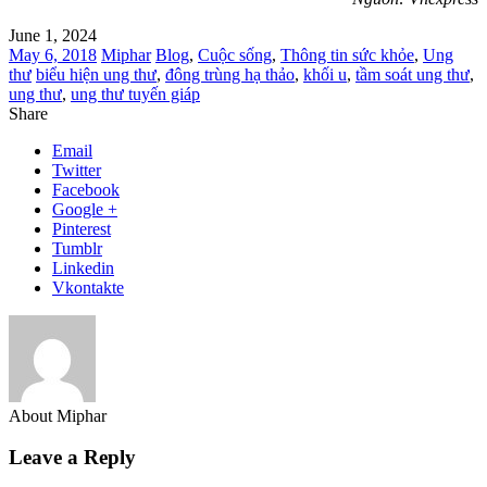
June 1, 2024
May 6, 2018
Miphar
Blog
,
Cuộc sống
,
Thông tin sức khỏe
,
Ung
thư
biểu hiện ung thư
,
đông trùng hạ thảo
,
khối u
,
tầm soát ung thư
,
ung thư
,
ung thư tuyến giáp
Share
Email
Twitter
Facebook
Google +
Pinterest
Tumblr
Linkedin
Vkontakte
About Miphar
Leave a Reply