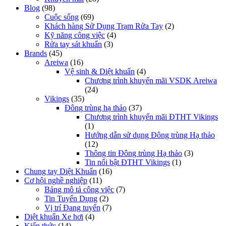
Blog
(98)
Cuộc sống
(69)
Khách hàng Sử Dụng Trạm Rửa Tay
(2)
Kỹ năng công việc
(4)
Rửa tay sát khuẩn
(3)
Brands
(45)
Areiwa
(16)
Vệ sinh & Diệt khuẩn
(4)
Chương trình khuyến mãi VSDK Areiwa
(24)
Vikings
(35)
Đông trùng hạ thảo
(37)
Chương trình khuyến mãi ĐTHT Vikings
(1)
Hướng dẫn sử dụng Đông trùng Hạ thảo
(12)
Thông tin Đông trùng Hạ thảo
(3)
Tin nổi bật ĐTHT Vikings
(1)
Chung tay Diệt Khuẩn
(16)
Cơ hội nghề nghiệp
(11)
Bảng mô tả công việc
(7)
Tin Tuyển Dụng
(2)
Vị trí Đang tuyển
(7)
Diệt khuẩn Xe hơi
(4)
Kiến thức
(14)