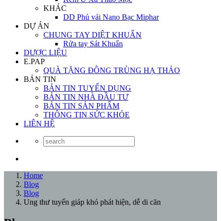
KHÁC
DD Phủ vải Nano Bạc Miphar
DỰ ÁN
CHUNG TAY DIỆT KHUẨN
Rửa tay Sát Khuẩn
DƯỢC LIỆU
E.PAP
QUÀ TẶNG ĐÔNG TRÙNG HẠ THẢO
BẢN TIN
BẢN TIN TUYỂN DỤNG
BẢN TIN NHÀ ĐẦU TƯ
BẢN TIN SẢN PHẨM
THÔNG TIN SỨC KHỎE
LIÊN HỆ
Home
Blog
Blog
Ung thư tuyến giáp khó phát hiện, dễ di căn