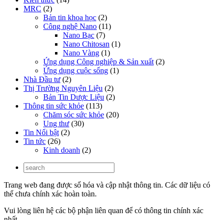
MRC
(2)
Bản tin khoa học
(2)
Công nghệ Nano
(11)
Nano Bạc
(7)
Nano Chitosan
(1)
Nano Vàng
(1)
Ứng dụng Công nghiệp & Sản xuất
(2)
Ứng dụng cuộc sống
(1)
Nhà Đầu tư
(2)
Thị Trường Nguyên Liệu
(2)
Bản Tin Dược Liệu
(2)
Thông tin sức khỏe
(113)
Chăm sóc sức khỏe
(20)
Ung thư
(30)
Tin Nổi bật
(2)
Tin tức
(26)
Kinh doanh
(2)
Trang web đang được số hóa và cập nhật thông tin. Các dữ liệu có
thể chưa chính xác hoàn toàn.
Vui lòng liên hệ các bộ phận liên quan để có thông tin chính xác
nhất.