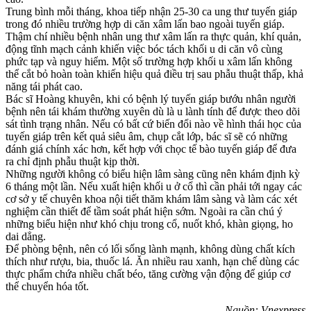
Trung bình mỗi tháng, khoa tiếp nhận 25-30 ca ung thư tuyến giáp
trong đó nhiều trường hợp di căn xâm lấn bao ngoài tuyến giáp.
Thậm chí nhiều bệnh nhân ung thư xâm lấn ra thực quản, khí quản,
động tĩnh mạch cảnh khiến việc bóc tách khối u di căn vô cùng
phức tạp và nguy hiểm. Một số trường hợp khối u xâm lấn không
thể cắt bỏ hoàn toàn khiến hiệu quả điều trị sau phẫu thuật thấp, khả
năng tái phát cao.
Bác sĩ Hoàng khuyên, khi có bệnh lý tuyến giáp bướu nhân người
bệnh nên tái khám thường xuyên dù là u lành tính để được theo dõi
sát tình trạng nhân. Nếu có bất cứ biến đổi nào về hình thái học của
tuyến giáp trên kết quả siêu âm, chụp cắt lớp, bác sĩ sẽ có những
đánh giá chính xác hơn, kết hợp với chọc tế bào tuyến giáp để đưa
ra chỉ định phẫu thuật kịp thời.
Những người không có biểu hiện lâm sàng cũng nên khám định kỳ
6 tháng một lần. Nếu xuất hiện khối u ở cổ thì cần phải tới ngay các
cơ sở y tế chuyên khoa nội tiết thăm khám lâm sàng và làm các xét
nghiệm cần thiết để tầm soát phát hiện sớm. Ngoài ra cần chú ý
những biểu hiện như khó chịu trong cổ, nuốt khó, khàn giọng, ho
dai dẳng.
Để phòng bệnh, nên có lối sống lành mạnh, không dùng chất kích
thích như rượu, bia, thuốc lá. Ăn nhiều rau xanh, hạn chế dùng các
thực phẩm chứa nhiều chất béo, tăng cường vận động để giúp cơ
thể chuyển hóa tốt.
Nguồn: Vnexpress