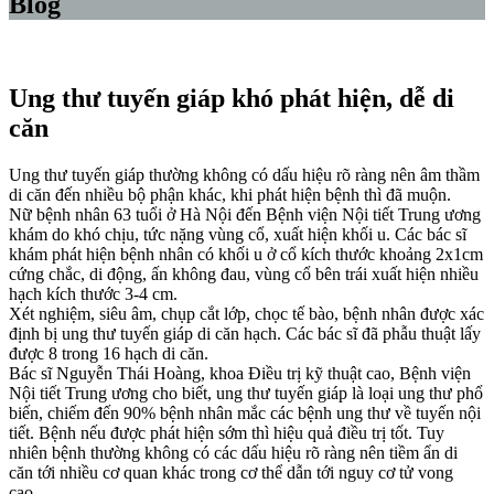
Blog
Ung thư tuyến giáp khó phát hiện, dễ di
căn
Ung thư tuyến giáp thường không có dấu hiệu rõ ràng nên âm thầm
di căn đến nhiều bộ phận khác, khi phát hiện bệnh thì đã muộn.
Nữ bệnh nhân 63 tuổi ở Hà Nội đến Bệnh viện Nội tiết Trung ương
khám do khó chịu, tức nặng vùng cổ, xuất hiện khối u. Các bác sĩ
khám phát hiện bệnh nhân có khối u ở cổ kích thước khoảng 2x1cm
cứng chắc, di động, ấn không đau, vùng cổ bên trái xuất hiện nhiều
hạch kích thước 3-4 cm.
Xét nghiệm, siêu âm, chụp cắt lớp, chọc tế bào, bệnh nhân được xác
định bị ung thư tuyến giáp di căn hạch. Các bác sĩ đã phẫu thuật lấy
được 8 trong 16 hạch di căn.
Bác sĩ Nguyễn Thái Hoàng, khoa Điều trị kỹ thuật cao, Bệnh viện
Nội tiết Trung ương cho biết, ung thư tuyến giáp là loại ung thư phổ
biến, chiếm đến 90% bệnh nhân mắc các bệnh ung thư về tuyến nội
tiết. Bệnh nếu được phát hiện sớm thì hiệu quả điều trị tốt. Tuy
nhiên bệnh thường không có các dấu hiệu rõ ràng nên tiềm ẩn di
căn tới nhiều cơ quan khác trong cơ thể dẫn tới nguy cơ tử vong
cao.