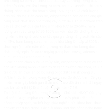
liều lượng 80 ppm về chiều cao của cây và trọng lượng trái.
Trên cây tiêu, với liều lượng 70 ppm, phun 2 tuần/lần, thì sau 9
tháng, năng suất thu hoạch tăng 15%, hạt to và chất lượng
hơn đối chứng. Bên cạnh đó, oligochitosan còn có tác dụng gia
tăng hoạt chất sinh học trong cây dược liệu. Thực nghiệm trên
cây sả cho kết quả gia tăng sinh khối tươi là 20-50%, hàm
lượng tinh dầu tăng từ 30-100% so với mẫu đối chứng; thực
nghiệm trên nghệ tươi cho kết quả gia tăng năng suất lên sấp
xỉ 45%, hàm lượng curcumin dược liệu tăng lên sấp xỉ 300%.;
thực nghiệm trên nấm đông trùng hạ thảo cho lượng dược
chất cordycepin lên 8832 mg/kg (tăng hơn 350%), adenosin
6959 mg/1kg (tăng hơn 600%).
Ở các ngành chăn nuôi và thủy sản, oligochitosan cũng có tác
dụng kích kháng bệnh và kích thích tăng trưởng cho tôm, cá. Cá
tra được ăn thức ăn có bổ sung oligochitosan (khoảng 3,5
lít/tấn thức ăn) trong vòng 45 ngày, sau đó được tiêm để gây
nhiễm virus gây bệnh gan thận mủ, theo dõi tình hình 21 ngày
sau khi tiêm thì tỷ lệ chết bệnh giảm tới 47,6%.
Tại hội thảo, Ông Đỗ Lương Trường – Chủ tịch HĐQT Công ty
Cổ phần Dược Miphar chia sẻ. Để thúc đẩy phát triển nền
nông nghiệp sạch, sự kết hợp giữa nghiên cứu khoa học, thực
nghiệm rất quan trọng. Các giải pháp ứng dụng công nghệ nano