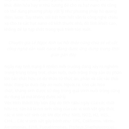
khử, điện hóa hay vi nhủ tương để cho ra hạt nano thì cũng
có thể dung phương pháp vật lý như phương pháp hồ quang
điện, lazer. Tuy nhiên, nổi bật hơn hết vẫn là công nghệ chiếu
xạ cho ra các hạt nano có kích thước nhỏ, độ tinh khiết cao,
không để lại tạp chất trong quá trình sản xuất.
Chuyên gia Lê Ngọc Anh tại hội thảo cũng chia sẻ về các
công nghệ sản xuất nano đang được ứng dụng trong thời
gian gần đây
Ngày nay tình trạng ô nhiễm môi trường đang xảy ra nghiêm
trọng trong trồng trọt, chăn nuôi, nuôi trồng thủy sản do phần
lớn các chất hữu cơ dư thừa từ thức ăn, phân và các rác thải
khác đọng lại dưới đáy ao nuôi. Ngoài ra, còn các hóa
chất, kháng sinh được sử dụng trong quá trình nuôi trồng cũng
dư đọng lại mà không được xử lý.
Việc hình thành lớp bùn đáy do tích tụ lâu ngày của các chất
hữu cơ, cặn bã là nơi sinh sống của các vi sinh vật gây thối,
các vi sinh vật sinh các khí độc như: NH3, NO2, H2, H2S,
CH4…. Các vi sinh vật gây bệnh như: TPC, Coliforms, Vibrio,
Aeromonas, Ecoli, Pseudomonas, Proteus,Staphylococcus…