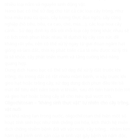
nhiều loại nấm và nguyên sinh động vật.
Nano bạc có thể sử dụng cho tất cả các loại cây trồng, như
hoa màu (rau củ quả), cây lương thực (lúa ngô), cây công
nghiệp (hồ tiêu, tiêu, ca cao, chè, mía….), các loại hoa cây
cảnh… Sử dụng định kỳ đối với mỗi loại cây trồng khác nhau sẽ
có lịch trình phun khác nhau. Ví dụ, thời kỳ cây con sức đề
kháng rất yếu, nên có thể xử lý ngay từ giai đoạn ngâm hạt
giống và làm đất, thời kỳ phát triển của lá nếu được xử lý thì
lá sẽ khỏe, cây phát triển mạnh và tăng cường khả năng
quang hợp.
Dung dịch Nano bạc có thể sử dụng để xử lý đất trước khi
trồng, do trong đất có rất nhiều mầm bệnh, vì vậy trước khi
gieo hạt hoặc trồng cây, sử dụng dung dịch phun đều lên bề
mặt để tiêu diệt nấm bệnh vi khuẩn, sau đó tiến hành bón lót
và gieo hạt hoặc trồng cây sẽ cho hiệu quả vượt trội.
Oligochitosan – “kháng sinh thực vật” tự nhiên cho cây trồng,
vật nuôi
Với khả năng tan trong nước, oligochitosan thể hiện một số
hoạt tính sinh học như tính chống oxi hóa, kích thích hệ miễn
dịch chống nhiễm bệnh đối với vật nuôi, cây trồng… nhằm kìm
hãm quá trình sinh sản của vi sinh vật gây bệnh và nấm độc,