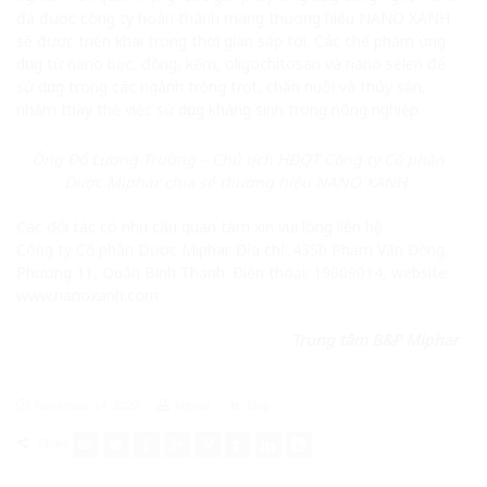
đã được công ty hoàn thành mang thương hiệu NANO XANH
sẽ được triển khai trong thời gian sắp tới. Các chế phẩm ứng
dụng từ nano bạc, đồng, kẽm, oligochitosan và nano selen để
sử dụng trong các ngành trồng trọt, chăn nuôi và thủy sản,
nhằm thay thế việc sử dụng kháng sinh trong nông nghiệp.
Ông Đỗ Lương Trường – Chủ tịch HĐQT Công ty Cổ phần
Dược Miphar chia sẻ thương hiệu NANO XANH
Các đối tác có nhu cầu quan tâm xin vui lòng liên hệ
Công ty Cổ phần Dược Miphar. Địa chỉ: 435b Phạm Văn Đồng,
Phường 11, Quận Bình Thạnh. Điện thoại: 19009014, website:
www.nanoxanh.com
Trung tâm B&P Miphar
November 14, 2020
Miphar
Blog
Share