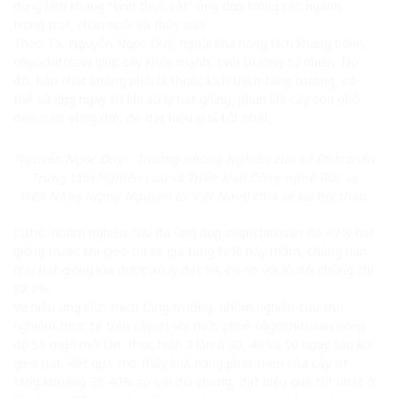
dùng làm kháng “sinh thực vật” ứng dụng trong các ngành
trồng trọt, chăn nuôi và thủy sản.
Theo TS. Nguyễn Ngọc Duy, ngoài khả năng kích kháng bệnh,
oligochitosan giúp cây khỏe mạnh, sinh trưởng tự nhiên. Do
đó, bản chất không phải là thuốc kích thích tăng trưởng, có
thể sử dụng ngay từ khi xử lý hạt giống, phun khi cây còn nhỏ
đến suốt vòng đời, để đạt hiệu quả tốt nhất.
Nguyễn Ngọc Duy – Trưởng phòng Nghiên cứu và Phát triển
– Trung tâm Nghiên cứu và Triển khai Công nghệ Bức xạ –
Viện Năng lượng Nguyên tử Việt Nam) chia sẻ tại hội thảo.
Cụ thể, nhóm nghiên cứu đã ứng dụng oligochitosan để xử lý hạt
giống trước khi gieo thì sẽ gia tăng tỷ lệ nảy mầm, chẳng hạn
như hạt giống lúa được xử lý đạt 94,4% so với lô đối chứng chỉ
88,0%.
Về hiệu ứng kích thích tăng trưởng, nhóm nghiên cứu thử
nghiệm thực tế trên cây ớt với mức phun oligochitosan nồng
độ 50 mg/l mỗi lần, thực hiện 3 lần ở 30, 40 và 50 ngày sau khi
gieo hạt. Kết quả cho thấy khả năng phát triển của cây ớt
tăng khoảng 35-40% so với đối chứng, đạt hiệu quả tốt nhất ở