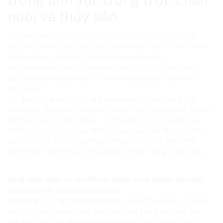
nuôi và thủy sản
Các chế phẩm từ nano giúp cây trồng, thủy sản, vật nuôi
hấp thu nhanh, gia tăng hiệu quả kháng bệnh và kích thích
tăng trưởng tự nhiên. Đặc biệt, nano đồng bạc,
oligochitosan được các nước trên thế giới ứng dụng rộng
rãi vào nông nghiệp hữu cơ, nông nghiệp sạch từ nhiều
năm qua.
Hội thảo “Ứng dụng công nghệ nano vào lĩnh vực trồng trọt,
chăn nuôi, thủy sản” diễn ra tại Trung Tâm Thông tin và Thống
kê Khoa học & Công Nghệ – Sở Khoa học & Công nghệ Tp.
HCM với sự góp mặt của nhiều chuyên gia, nhà khoa học để
cùng trao đổi về các tham luận liên qua đến ứng dụng công
nghệ nano vào lĩnh vực nông nghiệp trong thời gian gần đây.
Công nghệ chiếu xạ tiền đề cho ngành công nghiệp sản xuất
phân bón, chế phẩm sinh học nano
Chuyên gia Lê Ngọc Anh tại hội thảo cũng chia sẻ về các công
nghệ sản xuất nano đang được ứng dụng trong thời gian gần
đây, bên cạnh các phương pháp hóa học như dùng oxi hóa