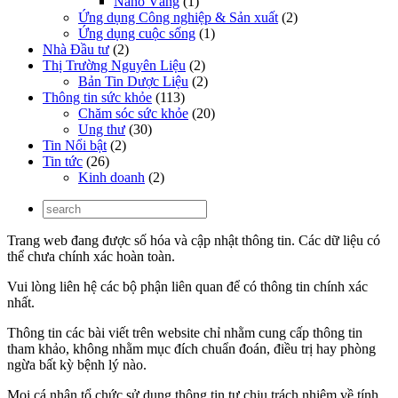
Nano Vàng
(1)
Ứng dụng Công nghiệp & Sản xuất
(2)
Ứng dụng cuộc sống
(1)
Nhà Đầu tư
(2)
Thị Trường Nguyên Liệu
(2)
Bản Tin Dược Liệu
(2)
Thông tin sức khỏe
(113)
Chăm sóc sức khỏe
(20)
Ung thư
(30)
Tin Nổi bật
(2)
Tin tức
(26)
Kinh doanh
(2)
Trang web đang được số hóa và cập nhật thông tin. Các dữ liệu có
thể chưa chính xác hoàn toàn.
Vui lòng liên hệ các bộ phận liên quan để có thông tin chính xác
nhất.
Thông tin các bài viết trên website chỉ nhằm cung cấp thông tin
tham khảo, không nhằm mục đích chuẩn đoán, điều trị hay phòng
ngừa bất kỳ bệnh lý nào.
Mọi cá nhân tổ chức sử dụng thông tin tự chịu trách nhiệm về tính