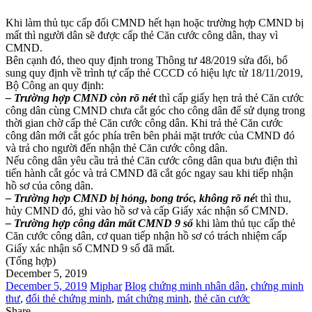
Khi làm thủ tục cấp đổi CMND hết hạn hoặc trường hợp CMND bị
mất thì người dân sẽ được cấp thẻ Căn cước công dân, thay vì
CMND.
Bên cạnh đó, theo quy định trong Thông tư 48/2019 sửa đổi, bổ
sung quy định về trình tự cấp thẻ CCCD có hiệu lực từ 18/11/2019,
Bộ Công an quy định:
– Trường hợp CMND còn rõ nét
thì cấp giấy hẹn trả thẻ Căn cước
công dân cùng CMND chưa cắt góc cho công dân để sử dụng trong
thời gian chờ cấp thẻ Căn cước công dân. Khi trả thẻ Căn cước
công dân mới cắt góc phía trên bên phải mặt trước của CMND đó
và trả cho người đến nhận thẻ Căn cước công dân.
Nếu công dân yêu cầu trả thẻ Căn cước công dân qua bưu điện thì
tiến hành cắt góc và trả CMND đã cắt góc ngay sau khi tiếp nhận
hồ sơ của công dân.
– Trường hợp CMND bị hỏng, bong tróc, không rõ né
t thì thu,
hủy CMND đó, ghi vào hồ sơ và cấp Giấy xác nhận số CMND.
– Trường hợp công dân mất CMND 9 số
khi làm thủ tục cấp thẻ
Căn cước công dân, cơ quan tiếp nhận hồ sơ có trách nhiệm cấp
Giấy xác nhận số CMND 9 số đã mất.
(Tổng hợp)
December 5, 2019
December 5, 2019
Miphar
Blog
chứng minh nhân dân
,
chứng minh
thư
,
đổi thẻ chứng minh
,
mát chứng minh
,
thẻ căn cước
Share