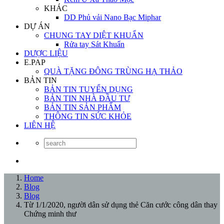
KHÁC
DD Phủ vải Nano Bạc Miphar
DỰ ÁN
CHUNG TAY DIỆT KHUẨN
Rửa tay Sát Khuẩn
DƯỢC LIỆU
E.PAP
QUÀ TẶNG ĐÔNG TRÙNG HẠ THẢO
BẢN TIN
BẢN TIN TUYỂN DỤNG
BẢN TIN NHÀ ĐẦU TƯ
BẢN TIN SẢN PHẨM
THÔNG TIN SỨC KHỎE
LIÊN HỆ
Home
Blog
Blog
Từ 1/1/2020, người dân sử dụng thẻ Căn cước công dân thay
Chứng minh thư