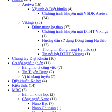
Areiwa
(16)
Vệ sinh & Diệt khuẩn
(4)
Chương trình khuyến mãi VSDK Areiwa
(24)
Vikings
(35)
Đông trùng hạ thảo
(37)
Chương trình khuyến mãi ĐTHT Vikings
(1)
Hướng dẫn sử dụng Đông trùng Hạ thảo
(12)
Thông tin Đông trùng Hạ thảo
(3)
Tin nổi bật ĐTHT Vikings
(1)
Chung tay Diệt Khuẩn
(16)
Cơ hội nghề nghiệp
(11)
Bảng mô tả công việc
(7)
Tin Tuyển Dụng
(2)
Vị trí Đang tuyển
(7)
Diệt khuẩn Xe hơi
(4)
Kiến thức
(14)
MRC
(2)
Bản tin khoa học
(2)
Công nghệ Nano
(11)
Nano Bạc
(7)
Nano Chitosan
(1)