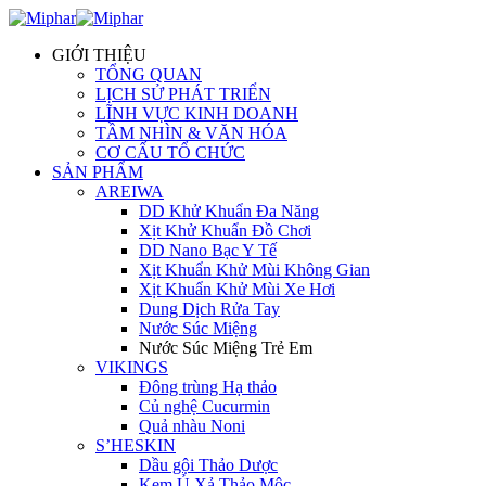
GIỚI THIỆU
TỔNG QUAN
LỊCH SỬ PHÁT TRIỂN
LĨNH VỰC KINH DOANH
TẦM NHÌN & VĂN HÓA
CƠ CẤU TỔ CHỨC
SẢN PHẨM
AREIWA
DD Khử Khuẩn Đa Năng
Xịt Khử Khuẩn Đồ Chơi
DD Nano Bạc Y Tế
Xịt Khuẩn Khử Mùi Không Gian
Xịt Khuẩn Khử Mùi Xe Hơi
Dung Dịch Rửa Tay
Nước Súc Miệng
Nước Súc Miệng Trẻ Em
VIKINGS
Đông trùng Hạ thảo
Củ nghệ Cucurmin
Quả nhàu Noni
S’HESKIN
Dầu gội Thảo Dược
Kem Ủ Xả Thảo Mộc