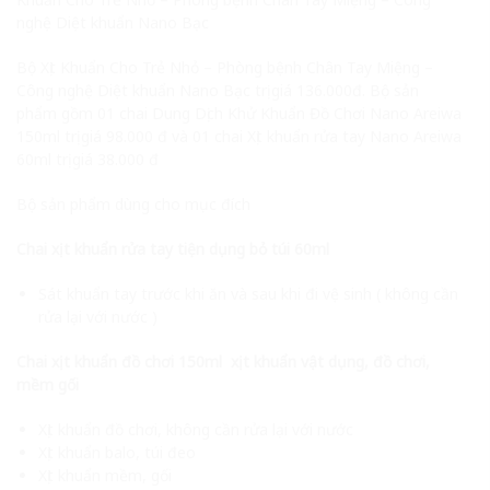
nghệ Diệt khuẩn Nano Bạc
Bộ Xịt Khuẩn Cho Trẻ Nhỏ – Phòng bệnh Chân Tay Miệng –
Công nghệ Diệt khuẩn Nano Bạc trị giá 136.000đ. Bộ sản
phẩm gồm 01 chai Dung Dịch Khử Khuẩn Đồ Chơi Nano Areiwa
150ml trị giá 98.000 đ và 01 chai Xịt khuẩn rửa tay Nano Areiwa
60ml trị giá 38.000 đ
Bộ sản phẩm dùng cho mục đích
Chai xịt khuẩn rửa tay tiện dụng bỏ túi 60ml
Sát khuẩn tay trước khi ăn và sau khi đi vệ sinh ( không cần
rửa lại với nước )
Chai xịt khuẩn đồ chơi 150ml xịt khuẩn vật dụng, đồ chơi,
mềm gối
Xịt khuẩn đồ chơi, không cần rửa lại với nước
Xịt khuẩn balo, túi đeo
Xịt khuẩn mềm, gối