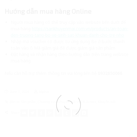
Hướng dẫn mua hàng Online
Người mua hàng có thể truy cập vào website bên dưới để
mua hàng
https://sankhuyenmai.com.vn/products/an-toan-
den-truong-tang-bo-ve-sinh-sat-khuan-danh-cho-tre-nho
Nhập mã voucher có được từ ứng dụng Be ở bước thanh
toán vào ô Mã giảm giá để được giảm giá sản phẩm
Đặt hàng và nhận hàng theo hướng dẫn trên trang website
mua hàng
Nếu cần hỗ trợ thêm thông tin vui lòng liên hệ
0932650066
June 1, 2024
Miphar
Bản tin Sản phẩm
,
Chương trình khuyến mãi VSDK Areiwa
,
Khuyến mãi
Share