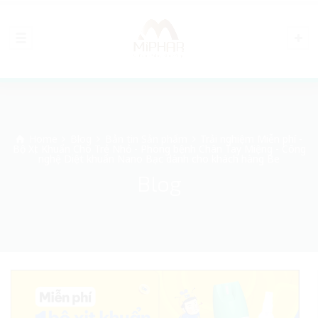
Home
Blog
Bản tin Sản phẩm
Trải nghiệm Miễn phí -
Bộ Xịt Khuẩn Cho Trẻ Nhỏ - Phòng bệnh Chân Tay Miệng - Công
nghệ Diệt khuẩn Nano Bạc dành cho khách hàng Be
Blog