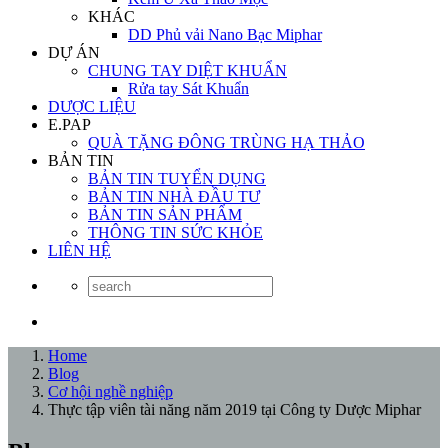
KHÁC
DD Phủ vải Nano Bạc Miphar
DỰ ÁN
CHUNG TAY DIỆT KHUẨN
Rửa tay Sát Khuẩn
DƯỢC LIỆU
E.PAP
QUÀ TẶNG ĐÔNG TRÙNG HẠ THẢO
BẢN TIN
BẢN TIN TUYỂN DỤNG
BẢN TIN NHÀ ĐẦU TƯ
BẢN TIN SẢN PHẨM
THÔNG TIN SỨC KHỎE
LIÊN HỆ
Home
Blog
Cơ hội nghề nghiệp
Thực tập viên tài năng năm 2019 tại Công ty Dược Miphar