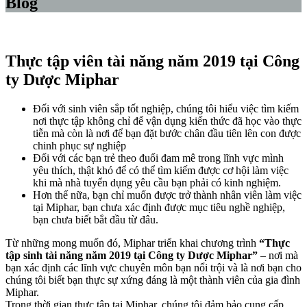
Blog
Thực tập viên tài năng năm 2019 tại Công
ty Dược Miphar
Đối với sinh viên sắp tốt nghiệp, chúng tôi hiểu việc tìm kiếm
nơi thực tập không chỉ để vận dụng kiến thức đã học vào thực
tiễn mà còn là nơi để bạn đặt bước chân đầu tiên lên con được
chinh phục sự nghiệp
Đối với các bạn trẻ theo đuổi đam mê trong lĩnh vực mình
yêu thích, thật khó để có thể tìm kiếm được cơ hội làm việc
khi mà nhà tuyển dụng yêu cầu bạn phải có kinh nghiệm.
Hơn thế nữa, bạn chỉ muốn được trở thành nhân viên làm việc
tại Miphar, bạn chưa xác định được mục tiêu nghề nghiệp,
bạn chưa biết bắt đầu từ đâu.
Từ những mong muốn đó, Miphar triển khai chương trình
“Thực
tập sinh tài năng năm 2019 tại Công ty Dược Miphar”
– nơi mà
bạn xác định các lĩnh vực chuyên môn bạn nổi trội và là nơi bạn cho
chúng tôi biết bạn thực sự xứng đáng là một thành viên của gia đình
Miphar.
Trong thời gian thực tập tại Miphar, chúng tôi đảm bảo cung cấp