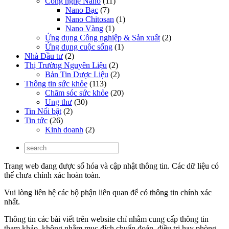
Công nghệ Nano
(11)
Nano Bạc
(7)
Nano Chitosan
(1)
Nano Vàng
(1)
Ứng dụng Công nghiệp & Sản xuất
(2)
Ứng dụng cuộc sống
(1)
Nhà Đầu tư
(2)
Thị Trường Nguyên Liệu
(2)
Bản Tin Dược Liệu
(2)
Thông tin sức khỏe
(113)
Chăm sóc sức khỏe
(20)
Ung thư
(30)
Tin Nổi bật
(2)
Tin tức
(26)
Kinh doanh
(2)
Trang web đang được số hóa và cập nhật thông tin. Các dữ liệu có
thể chưa chính xác hoàn toàn.
Vui lòng liên hệ các bộ phận liên quan để có thông tin chính xác
nhất.
Thông tin các bài viết trên website chỉ nhằm cung cấp thông tin
tham khảo, không nhằm mục đích chuẩn đoán, điều trị hay phòng