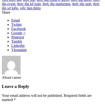
tập event
,
thực tập kế toán
,
thực tập marketing
,
thực tập sinh
,
thực
tập sự kiện
,
việc làm thêm
Share
Email
Twitter
Facebook
Google +
Pinterest
Tumblr
Linkedin
Vkontakte
About career
Leave a Reply
Your email address will not be published.
Required fields are
marked
*