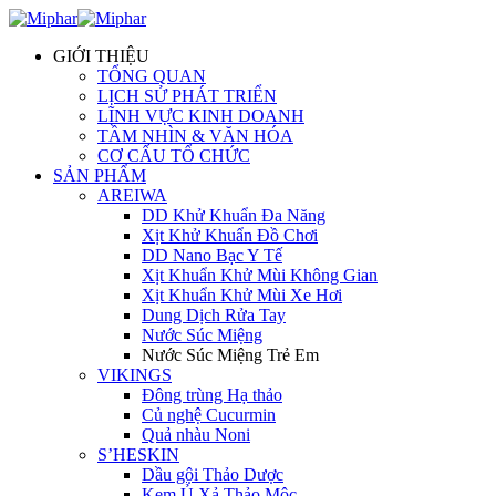
GIỚI THIỆU
TỔNG QUAN
LỊCH SỬ PHÁT TRIỂN
LĨNH VỰC KINH DOANH
TẦM NHÌN & VĂN HÓA
CƠ CẤU TỔ CHỨC
SẢN PHẨM
AREIWA
DD Khử Khuẩn Đa Năng
Xịt Khử Khuẩn Đồ Chơi
DD Nano Bạc Y Tế
Xịt Khuẩn Khử Mùi Không Gian
Xịt Khuẩn Khử Mùi Xe Hơi
Dung Dịch Rửa Tay
Nước Súc Miệng
Nước Súc Miệng Trẻ Em
VIKINGS
Đông trùng Hạ thảo
Củ nghệ Cucurmin
Quả nhàu Noni
S’HESKIN
Dầu gội Thảo Dược
Kem Ủ Xả Thảo Mộc