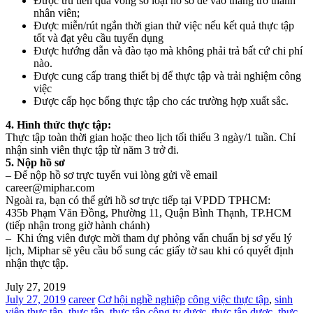
Được ưu tiên qua vòng sơ loại hồ sơ để vào thẳng trở thành
nhân viên;
Được miễn/rút ngắn thời gian thử việc nếu kết quả thực tập
tốt và đạt yêu cầu tuyển dụng
Được hướng dẫn và đào tạo mà không phải trả bất cứ chi phí
nào.
Được cung cấp trang thiết bị để thực tập và trải nghiệm công
việc
Được cấp học bổng thực tập cho các trường hợp xuất sắc.
4. Hình thức thực tập:
Thực tập toàn thời gian hoặc theo lịch tối thiểu 3 ngày/1 tuần. Chỉ
nhận sinh viên thực tập từ năm 3 trở đi.
5. Nộp hồ sơ
– Để nộp hồ sơ trực tuyến vui lòng gửi về email
career@miphar.com
Ngoài ra, bạn có thể gửi hồ sơ trực tiếp tại VPDD TPHCM:
435b Phạm Văn Đồng, Phường 11, Quận Bình Thạnh, TP.HCM
(tiếp nhận trong giờ hành chánh)
– Khi ứng viên được mời tham dự phỏng vấn chuẩn bị sơ yếu lý
lịch, Miphar sẽ yêu cầu bổ sung các giấy tờ sau khi có quyết định
nhận thực tập.
July 27, 2019
July 27, 2019
career
Cơ hội nghề nghiệp
công việc thực tập
,
sinh
viên thực tập
,
thực tập
,
thực tập công ty dược
,
thực tập dược
,
thực