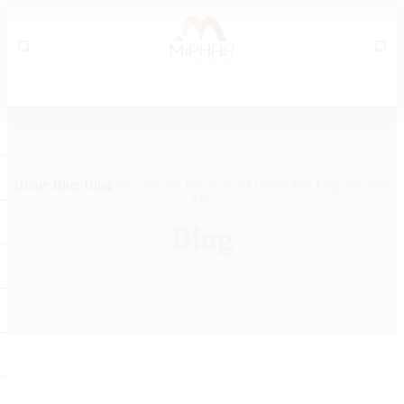
Home
Blog
Blog
Sai LầmTai Hại Khi Sử Dụng Mật Ong Để Nhỏ
Mắt
Blog