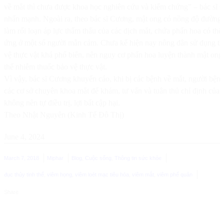
về mắt thì chưa được khoa học nghiên cứu và kiểm chứng” – bác sĩ
nhấn mạnh. Ngoài ra, theo bác sĩ Cương, mật ong có nồng độ đường r
làm rối loạn áp lực thẩm thấu của các dịch mắt, chứa phấn hoa có thể
ứng ở một số người mẫn cảm. Chưa kể hiện nay nông dân sử dụng t
vệ thực vật khá phổ biến, nên nguy cơ phấn hoa luyện thành mật ong
thể nhiễm thuốc bảo vệ thực vật.
Vì vậy, bác sĩ Cương khuyến cáo, khi bị các bệnh về mắt, người bện
các cơ sở chuyên khoa mắt để khám, tư vấn và tuân thủ chỉ định của b
không nên tự điều trị, lợi bất cập hại.
Theo Nhật Nguyên (Kinh Tế Đô Thị)
June 4, 2024
March 7, 2018
Miphar
Blog
,
Cuộc sống
,
Thông tin sức khỏe
đục thủy tinh thể
,
viêm họng
,
viêm loét mạc tiêu hóa
,
viêm mắt
,
viêm phế quản
Share