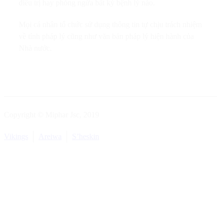
điều trị hay phòng ngừa bất kỳ bệnh lý nào.
Mọi cá nhân tổ chức sử dụng thông tin tự chịu trách nhiệm
về tính pháp lý cũng như văn bản pháp lý hiện hành của
Nhà nước.
Copyright © Miphar Jsc, 2019
Vikings
Areiwa
S’heskin