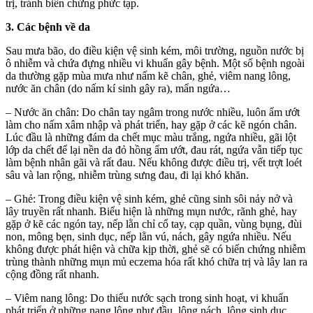
trị, tránh biến chứng phức tạp.
3. Các bệnh về da
Sau mưa bão, do điều kiện vệ sinh kém, môi trường, nguồn nước bị
ô nhiễm và chứa đựng nhiều vi khuẩn gây bệnh. Một số bệnh ngoài
da thường gặp mùa mưa như nấm kẽ chân, ghẻ, viêm nang lông,
nước ăn chân (do nấm kí sinh gây ra), mẩn ngứa…
– Nước ăn chân: Do chân tay ngâm trong nước nhiều, luôn ẩm ướt
làm cho nấm xâm nhập và phát triển, hay gặp ở các kẽ ngón chân.
Lúc đầu là những đám da chết mục màu trắng, ngứa nhiều, gãi lột
lớp da chết để lại nền da đỏ hồng ẩm ướt, đau rát, ngứa vẫn tiếp tục
làm bệnh nhân gãi và rất đau. Nếu không được điều trị, vết trợt loét
sâu và lan rộng, nhiễm trùng sưng đau, đi lại khó khăn.
– Ghẻ: Trong điều kiện vệ sinh kém, ghẻ cũng sinh sôi nảy nở và
lây truyền rất nhanh. Biểu hiện là những mụn nước, rãnh ghẻ, hay
gặp ở kẽ các ngón tay, nếp lằn chỉ cổ tay, cạp quần, vùng bụng, đùi
non, mông bẹn, sinh dục, nếp lằn vú, nách, gây ngứa nhiều. Nếu
không được phát hiện và chữa kịp thời, ghẻ sẽ có biến chứng nhiễm
trùng thành những mụn mủ eczema hóa rất khó chữa trị và lây lan ra
cộng đồng rất nhanh.
– Viêm nang lông: Do thiếu nước sạch trong sinh hoạt, vi khuẩn
phát triển ở những nang lông như đầu, lông nách, lông sinh dục,