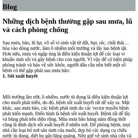
Blog
Những dịch bệnh thường gặp sau mưa, lũ
và cách phòng chống
Sau mưa, bão, lũ lụt, vô số vi sinh vật từ đất, bụi, rác, chất thải…
hòa vào dòng nước, làm ô nhiễm môi trường và lây lan bệnh tật.
Hơn nữa, mưa và ngập úng là điều kiện thuận lợi để các loại vi
khuẩn sinh sôi và gây bệnh cho con người. Vì vậy để có biện pháp
phòng tránh và bảo vệ sức khỏe, người dân cần nên biết một số
bệnh có thể gặp phải sau mưa bão:
1. Sốt xuất huyết
Môi trường ẩm ướt, ô nhiễm, nước tù đọng là điều kiện thuận lợi
cho muỗi phát triển, do đó, bệnh sốt xuất huyết rất dễ xảy ra. Mặt
khác, sau mưa bão, các bệnh phát sinh do các vector truyền bệnh
phát triển mạnh. Điển hình là bệnh sốt xuất huyết. Bệnh rất dễ lây
và bùng phát trên diện rộng. Mùa mưa bão hàng năm đồng thời
cũng là đỉnh dịch sốt xuất huyết ở nhiều nơi. Để phòng bệnh, mọi
nhà cần loại bỏ nơi sản sinh của muỗi, dẹp bỏ các dụng cụ chứa
nước tù đọng, diệt bọ gậy/lăng quăng. Nên giữ vệ sinh nhà cửa và