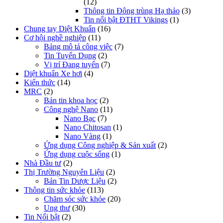
(12)
Thông tin Đông trùng Hạ thảo
(3)
Tin nổi bật ĐTHT Vikings
(1)
Chung tay Diệt Khuẩn
(16)
Cơ hội nghề nghiệp
(11)
Bảng mô tả công việc
(7)
Tin Tuyển Dụng
(2)
Vị trí Đang tuyển
(7)
Diệt khuẩn Xe hơi
(4)
Kiến thức
(14)
MRC
(2)
Bản tin khoa học
(2)
Công nghệ Nano
(11)
Nano Bạc
(7)
Nano Chitosan
(1)
Nano Vàng
(1)
Ứng dụng Công nghiệp & Sản xuất
(2)
Ứng dụng cuộc sống
(1)
Nhà Đầu tư
(2)
Thị Trường Nguyên Liệu
(2)
Bản Tin Dược Liệu
(2)
Thông tin sức khỏe
(113)
Chăm sóc sức khỏe
(20)
Ung thư
(30)
Tin Nổi bật
(2)