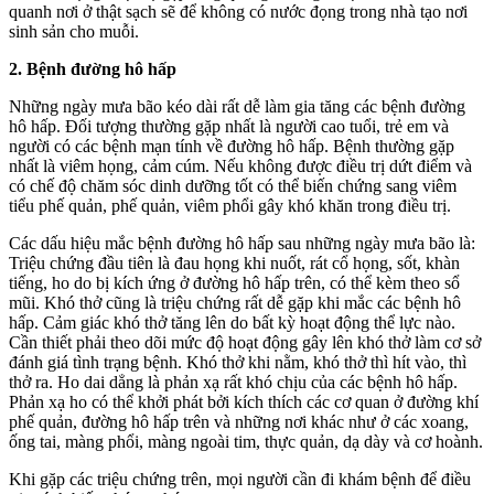
quanh nơi ở thật sạch sẽ để không có nước đọng trong nhà tạo nơi
sinh sản cho muỗi.
2. Bệnh đường hô hấp
Những ngày mưa bão kéo dài rất dễ làm gia tăng các bệnh đường
hô hấp. Đối tượng thường gặp nhất là người cao tuổi, trẻ em và
người có các bệnh mạn tính về đường hô hấp. Bệnh thường gặp
nhất là viêm họng, cảm cúm. Nếu không được điều trị dứt điểm và
có chế độ chăm sóc dinh dưỡng tốt có thể biến chứng sang viêm
tiểu phế quản, phế quản, viêm phổi gây khó khăn trong điều trị.
Các dấu hiệu mắc bệnh đường hô hấp sau những ngày mưa bão là:
Triệu chứng đầu tiên là đau họng khi nuốt, rát cổ họng, sốt, khàn
tiếng, ho do bị kích ứng ở đường hô hấp trên, có thể kèm theo sổ
mũi. Khó thở cũng là triệu chứng rất dễ gặp khi mắc các bệnh hô
hấp. Cảm giác khó thở tăng lên do bất kỳ hoạt động thể lực nào.
Cần thiết phải theo dõi mức độ hoạt động gây lên khó thở làm cơ sở
đánh giá tình trạng bệnh. Khó thở khi nằm, khó thở thì hít vào, thì
thở ra. Ho dai dẳng là phản xạ rất khó chịu của các bệnh hô hấp.
Phản xạ ho có thể khởi phát bởi kích thích các cơ quan ở đường khí
phế quản, đường hô hấp trên và những nơi khác như ở các xoang,
ống tai, màng phổi, màng ngoài tim, thực quản, dạ dày và cơ hoành.
Khi gặp các triệu chứng trên, mọi người cần đi khám bệnh để điều