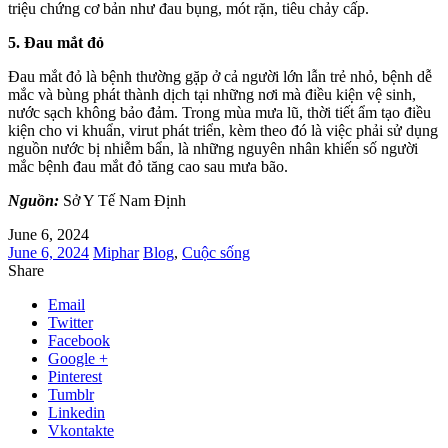
triệu chứng cơ bản như đau bụng, mót rặn, tiêu chảy cấp.
5. Đau mắt đỏ
Đau mắt đỏ là bệnh thường gặp ở cả người lớn lẫn trẻ nhỏ, bệnh dễ
mắc và bùng phát thành dịch tại những nơi mà điều kiện vệ sinh,
nước sạch không bảo đảm. Trong mùa mưa lũ, thời tiết ẩm tạo điều
kiện cho vi khuẩn, virut phát triển, kèm theo đó là việc phải sử dụng
nguồn nước bị nhiễm bẩn, là những nguyên nhân khiến số người
mắc bệnh đau mắt đỏ tăng cao sau mưa bão.
Nguồn:
Sở Y Tế Nam Định
June 6, 2024
June 6, 2024
Miphar
Blog
,
Cuộc sống
Share
Email
Twitter
Facebook
Google +
Pinterest
Tumblr
Linkedin
Vkontakte