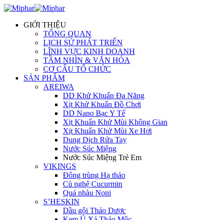
GIỚI THIỆU
TỔNG QUAN
LỊCH SỬ PHÁT TRIỂN
LĨNH VỰC KINH DOANH
TẦM NHÌN & VĂN HÓA
CƠ CẤU TỔ CHỨC
SẢN PHẨM
AREIWA
DD Khử Khuẩn Đa Năng
Xịt Khử Khuẩn Đồ Chơi
DD Nano Bạc Y Tế
Xịt Khuẩn Khử Mùi Không Gian
Xịt Khuẩn Khử Mùi Xe Hơi
Dung Dịch Rửa Tay
Nước Súc Miệng
Nước Súc Miệng Trẻ Em
VIKINGS
Đông trùng Hạ thảo
Củ nghệ Cucurmin
Quả nhàu Noni
S’HESKIN
Dầu gội Thảo Dược
Kem Ủ Xả Thảo Mộc