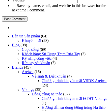
Save my name, email, and website in this browser for the
next time I comment.
Bản tin Sản phẩm
(64)
Khuyến mãi
(28)
Blog
(98)
Cuộc sống
(69)
Khách hàng Sử Dụng Trạm Rửa Tay
(2)
Kỹ năng công việc
(4)
Rửa tay sát khuẩn
(3)
Brands
(45)
Areiwa
(16)
Vệ sinh & Diệt khuẩn
(4)
Chương trình khuyến mãi VSDK Areiwa
(24)
Vikings
(35)
Đông trùng hạ thảo
(37)
Chương trình khuyến mãi ĐTHT Vikings
(1)
Hướng dẫn sử dụng Đông trùng Hạ thảo