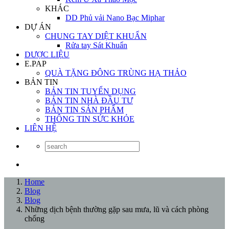
KHÁC
DD Phủ vải Nano Bạc Miphar
DỰ ÁN
CHUNG TAY DIỆT KHUẨN
Rửa tay Sát Khuẩn
DƯỢC LIỆU
E.PAP
QUÀ TẶNG ĐÔNG TRÙNG HẠ THẢO
BẢN TIN
BẢN TIN TUYỂN DỤNG
BẢN TIN NHÀ ĐẦU TƯ
BẢN TIN SẢN PHẨM
THÔNG TIN SỨC KHỎE
LIÊN HỆ
Home
Blog
Blog
Những dịch bệnh thường gặp sau mưa, lũ và cách phòng
chống