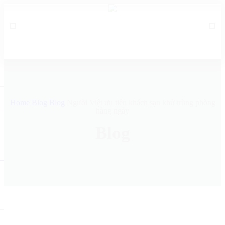
Home
Blog
Blog
Người Việt ưu tiên khách sạn khử trùng phòng
hàng ngày
Blog