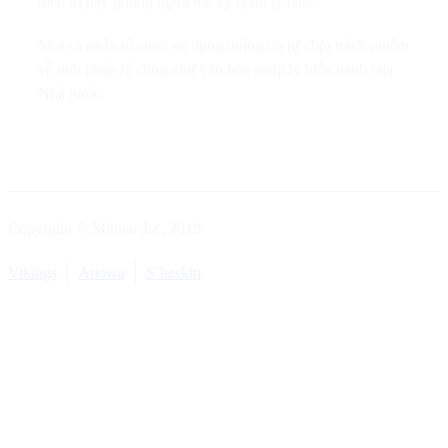
điều trị hay phòng ngừa bất kỳ bệnh lý nào.
Mọi cá nhân tổ chức sử dụng thông tin tự chịu trách nhiệm
về tính pháp lý cũng như văn bản pháp lý hiện hành của
Nhà nước.
Copyright © Miphar Jsc, 2019
Vikings
Areiwa
S’heskin