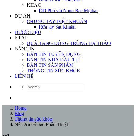
KHÁC
DD Phủ vải Nano Bạc Miphar
DỰ ÁN
CHUNG TAY DIỆT KHUẨN
Rửa tay Sát Khuẩn
DƯỢC LIỆU
E.PAP
QUÀ TẶNG ĐÔNG TRÙNG HẠ THẢO
BẢN TIN
BẢN TIN TUYỂN DỤNG
BẢN TIN NHÀ ĐẦU TƯ
BẢN TIN SẢN PHẨM
THÔNG TIN SỨC KHỎE
LIÊN HỆ
Home
Blog
Thông tin sức khỏe
Nên Ăn Gì Sau Phẫu Thuật?