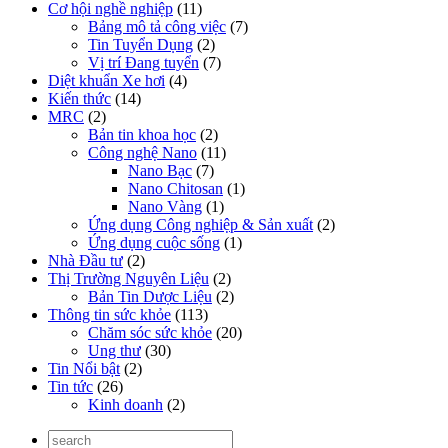
Cơ hội nghề nghiệp
(11)
Bảng mô tả công việc
(7)
Tin Tuyển Dụng
(2)
Vị trí Đang tuyển
(7)
Diệt khuẩn Xe hơi
(4)
Kiến thức
(14)
MRC
(2)
Bản tin khoa học
(2)
Công nghệ Nano
(11)
Nano Bạc
(7)
Nano Chitosan
(1)
Nano Vàng
(1)
Ứng dụng Công nghiệp & Sản xuất
(2)
Ứng dụng cuộc sống
(1)
Nhà Đầu tư
(2)
Thị Trường Nguyên Liệu
(2)
Bản Tin Dược Liệu
(2)
Thông tin sức khỏe
(113)
Chăm sóc sức khỏe
(20)
Ung thư
(30)
Tin Nổi bật
(2)
Tin tức
(26)
Kinh doanh
(2)