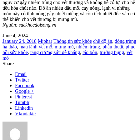
nguy cơ gây nhiễm trùng cho vết thương và không hề có lợi cho hệ
tiêu hóa chút nào. Đồ ăn nhiều dầu mỡ, cay nóng, lạnh vì những
món này có tính nóng gây nhiệt miệng và còn tích nhiệt độc vào cơ
thể khiến cho vết thương bị mưng mủ.
Nguồn: suckhoedoisong.vn
June 4, 2024
January 24, 2018
Miphar
Thông tin sức khỏe
chế độ ăn
,
đông trùng
hạ thảo
,
mau lành vết mổ
,
mưng mủ
,
nhiễm trùng
,
phẫu thuật
,
phục
hồi sức khỏe
,
tăng cường sức đề kháng
,
táo bón
,
trướng bụng
,
vết
mổ
Share
Email
Twitter
Facebook
Google +
Pinterest
Tumblr
Linkedin
Vkontakte