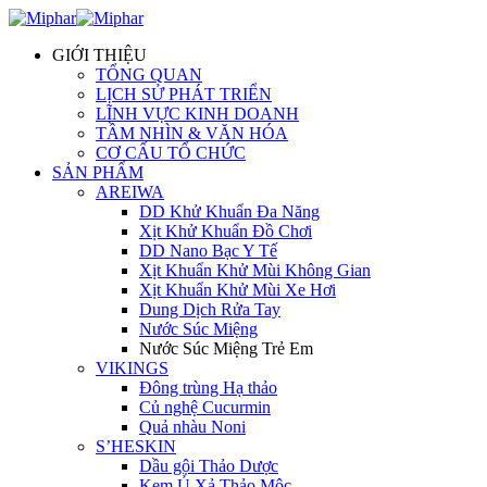
GIỚI THIỆU
TỔNG QUAN
LỊCH SỬ PHÁT TRIỂN
LĨNH VỰC KINH DOANH
TẦM NHÌN & VĂN HÓA
CƠ CẤU TỔ CHỨC
SẢN PHẨM
AREIWA
DD Khử Khuẩn Đa Năng
Xịt Khử Khuẩn Đồ Chơi
DD Nano Bạc Y Tế
Xịt Khuẩn Khử Mùi Không Gian
Xịt Khuẩn Khử Mùi Xe Hơi
Dung Dịch Rửa Tay
Nước Súc Miệng
Nước Súc Miệng Trẻ Em
VIKINGS
Đông trùng Hạ thảo
Củ nghệ Cucurmin
Quả nhàu Noni
S’HESKIN
Dầu gội Thảo Dược
Kem Ủ Xả Thảo Mộc