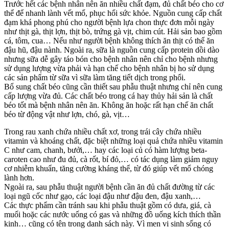
Trước hết các bệnh nhân nên ăn nhiều chất đạm, đủ chất béo cho cơ
thể để nhanh lành vết mổ, phục hổi sức khỏe. Nguồn cung cấp chất
đạm khá phong phú cho người bệnh lựa chon thực đơn mỗi ngày
như thịt gà, thịt lợn, thịt bò, trứng gà vịt, chim cút. Hải sản bao gồm
cá, tôm, cua… Nếu như người bệnh không thích ăn thịt có thể ăn
đậu hũ, đậu nành. Ngoài ra, sữa là nguồn cung cấp protein dồi dào
nhưng sữa dễ gây táo bón cho bệnh nhân nên chỉ cho bệnh nhưng
sử dụng lượng vừa phải và hạn chế cho bệnh nhân bị ho sử dụng
các sản phẩm từ sữa vì sữa làm tăng tiết dịch trong phổi.
Bổ sung chất béo cũng cần thiết sau phẫu thuật nhưng chỉ nên cung
cấp lượng vừa đủ. Các chất béo trong cá hay thủy hải sản là chất
béo tốt mà bệnh nhân nên ăn. Không ăn hoặc rất hạn chế ăn chất
béo từ động vật như lợn, chó, gà, vịt…
Trong rau xanh chứa nhiều chất xơ, trong trái cây chứa nhiều
vitamin và khoáng chất, đặc biệt những loại quả chứa nhiều vitamin
C như cam, chanh, bưởi,… hay các loại củ có hàm lượng beta-
caroten cao như đu đủ, cà rốt, bí đỏ,… có tác dụng làm giảm nguy
cơ nhiễm khuẩn, tăng cường kháng thể, từ đó giúp vết mổ chóng
lành hơn.
Ngoài ra, sau phẫu thuật người bệnh cần ăn đủ chất đường từ các
loại ngũ cốc như gạo, các loại đậu như đậu đen, đậu xanh,…
Các thực phẩm cần tránh sau khi phẫu thuật gồm có dưa, giá, cà
muối hoặc các nước uống có gas và những đồ uống kích thích thần
kinh… cũng có tên trong danh sách này. Vì men vi sinh sống có