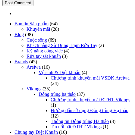
Bản tin Sản phẩm
(64)
Khuyến mãi
(28)
Blog
(98)
Cuộc sống
(69)
Khách hàng Sử Dụng Trạm Rửa Tay
(2)
Kỹ năng công việc
(4)
Rửa tay sát khuẩn
(3)
Brands
(45)
Areiwa
(16)
Vệ sinh & Diệt khuẩn
(4)
Chương trình khuyến mãi VSDK Areiwa
(24)
Vikings
(35)
Đông trùng hạ thảo
(37)
Chương trình khuyến mãi ĐTHT Vikings
(1)
Hướng dẫn sử dụng Đông trùng Hạ thảo
(12)
Thông tin Đông trùng Hạ thảo
(3)
Tin nổi bật ĐTHT Vikings
(1)
Chung tay Diệt Khuẩn
(16)