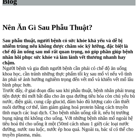
Blog
Nên Ăn Gì Sau Phẫu Thuật?
Sau phẫu thuật, người bệnh có sức khỏe khá yếu và dễ bị
nhiễm trùng nếu không được chăm sóc kỹ lưỡng, đặc biệt là
chế độ ăn uống sau mổ rất quan trọng, nó góp phần giúp bệnh
nhân hồi phục sức khỏe và làm lành vết thương nhanh hay
chậm.
Người bệnh và gia đình người bệnh cần phải có chế độ ăn uống
khoa học, cần tránh những thực phẩm tối kỵ sau mổ vì nếu vô tình
ăn phải sẽ ảnh hưởng nghiêm trọng đến vết mổ và khiến vết mổ lâu
bình phục hơn.
Trước đây, ở giai đoạn đầu sau khi phẫu thuật, bệnh nhân phải trung
tiện được thì mới bắt đầu cho ăn qua đường tiêu hóa còn chủ yếu bù
nước, điện giải, cung cấp glucid, đảm bảo đủ lượng calo cần thiết
nuôi dưỡng cơ thể, làm giảm giáng hoá protein bằng cách truyền
tĩnh mạch các loại dịch. Cho bệnh nhân uống rất ít, nếu bị trướng
bụng nặng thì không cho uống. Với những bệnh nhân mổ ngoài hệ
tiêu hoá thì cho uống ít một (50ml cách nhau 1 giờ) các loại nước
đường, nước rau luộc, nước ép hoa quả. Ngoài ra, bác sĩ có thể cho
truyền plasma, máu.