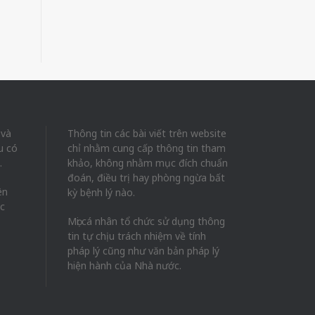
 và
Thông tin các bài viết trên website
u có
chỉ nhằm cung cấp thông tin tham
.
khảo, không nhằm mục đích chuẩn
đoán, điều trị hay phòng ngừa bất
ên
kỳ bệnh lý nào.
ác
Mọi cá nhân tổ chức sử dụng thông
tin tự chịu trách nhiệm về tính
pháp lý cũng như văn bản pháp lý
hiện hành của Nhà nước.