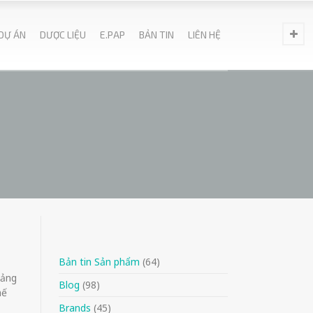
DỰ ÁN
DƯỢC LIỆU
E.PAP
BẢN TIN
LIÊN HỆ
Bản tin Sản phẩm
(64)
oảng
Blog
(98)
hế
Brands
(45)