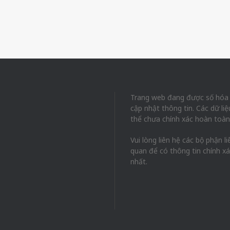
Trang web đang được số hóa
cập nhật thông tin. Các dữ liệ
thể chưa chính xác hoàn toàn
Vui lòng liên hệ các bộ phận li
quan để có thông tin chính x
nhất.