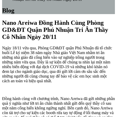
Blog
Nano Areiwa Đồng Hành Cùng Phòng
GD&ĐT Quận Phú Nhuận Tri Ân Thầy
Cô Nhân Ngày 20/11
Ngày 18/11 vừa qua, Phòng GD&ĐT quận Phú Nhuận đã tổ chức
buổi Lễ kỷ niệm 38 năm ngày Nhà giáo Việt Nam nhằm tri ân
những nhà giáo đã cống hiến vào sự nghiệp trồng người trong
những năm vừa qua. Đây là sự kiện để chúng ta nhìn lại một năm
nhiều biến động với đại dịch COVID-19 và những khó khăn nó
đem lại cho ngành giáo dục, qua đó gửi lời cảm ơn sâu sắc đến
những người đã cùng chung tay để bảo vệ các em học sinh một
cách an toàn và hiệu quả nhất.
Đồng hành cùng với chương trình, Nano Areiwa đã gửi những phần
quà ý nghĩa như lời tri ân chân thành nhất gửi đến quý thầy cô sau
một năm cống hiến không ngừng nghỉ. Bên cạnh đó, Nano Areiwa
còn tài trợ cho sự kiện các booth rửa tay tự động ở lối thang máy và