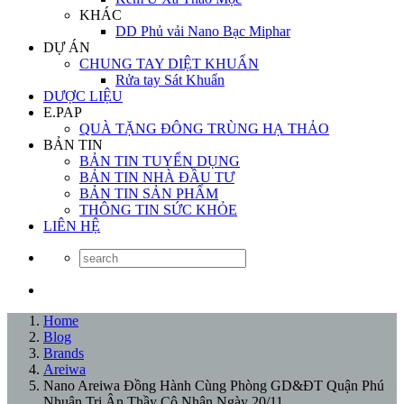
KHÁC
DD Phủ vải Nano Bạc Miphar
DỰ ÁN
CHUNG TAY DIỆT KHUẨN
Rửa tay Sát Khuẩn
DƯỢC LIỆU
E.PAP
QUÀ TẶNG ĐÔNG TRÙNG HẠ THẢO
BẢN TIN
BẢN TIN TUYỂN DỤNG
BẢN TIN NHÀ ĐẦU TƯ
BẢN TIN SẢN PHẨM
THÔNG TIN SỨC KHỎE
LIÊN HỆ
Home
Blog
Brands
Areiwa
Nano Areiwa Đồng Hành Cùng Phòng GD&ĐT Quận Phú
Nhuận Tri Ân Thầy Cô Nhân Ngày 20/11