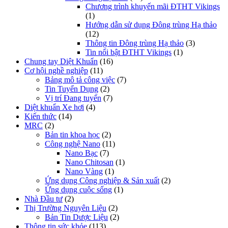
Chương trình khuyến mãi ĐTHT Vikings
(1)
Hướng dẫn sử dụng Đông trùng Hạ thảo
(12)
Thông tin Đông trùng Hạ thảo
(3)
Tin nổi bật ĐTHT Vikings
(1)
Chung tay Diệt Khuẩn
(16)
Cơ hội nghề nghiệp
(11)
Bảng mô tả công việc
(7)
Tin Tuyển Dụng
(2)
Vị trí Đang tuyển
(7)
Diệt khuẩn Xe hơi
(4)
Kiến thức
(14)
MRC
(2)
Bản tin khoa học
(2)
Công nghệ Nano
(11)
Nano Bạc
(7)
Nano Chitosan
(1)
Nano Vàng
(1)
Ứng dụng Công nghiệp & Sản xuất
(2)
Ứng dụng cuộc sống
(1)
Nhà Đầu tư
(2)
Thị Trường Nguyên Liệu
(2)
Bản Tin Dược Liệu
(2)
Thông tin sức khỏe
(113)