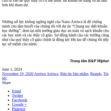
cửa ra vào để quý thầy cô có thể được sát khuẩn dễ dàng và an tâm
hơn khi tham dự.
Những nỗ lực không ngừng nghỉ của Nano Areiwa là để chứng
minh cho tâm huyết của chúng tôi với dự án “Chung tay diệt khuẩn
học đường”, đem lại môi trường giáo dục an toàn và sạch khuẩn cho
các học sinh và các thầy cô giáo. Sự đồng hành của các trường cũng
như của quý thầy cô giáo chính là động lực lớn lao để chúng tôi tiếp
tục sứ mệnh của mình.
Trung tâm B&P Miphar
June 1, 2024
November 19, 2020
Areiwa
Areiwa
,
Bản tin Sản phẩm
,
Brands
,
Tin
tức
Share
Email
Twitter
Facebook
Google +
Pinterest