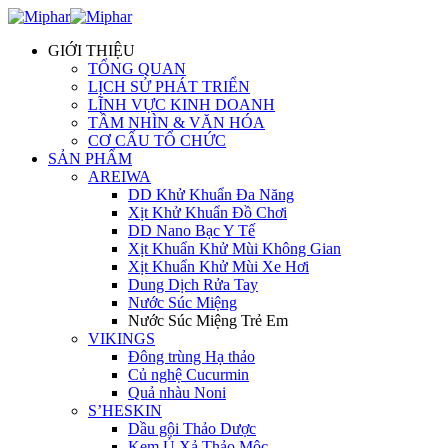
GIỚI THIỆU
TỔNG QUAN
LỊCH SỬ PHÁT TRIỂN
LĨNH VỰC KINH DOANH
TẦM NHÌN & VĂN HÓA
CƠ CẤU TỔ CHỨC
SẢN PHẨM
AREIWA
DD Khử Khuẩn Đa Năng
Xịt Khử Khuẩn Đồ Chơi
DD Nano Bạc Y Tế
Xịt Khuẩn Khử Mùi Không Gian
Xịt Khuẩn Khử Mùi Xe Hơi
Dung Dịch Rửa Tay
Nước Súc Miệng
Nước Súc Miệng Trẻ Em
VIKINGS
Đông trùng Hạ thảo
Củ nghệ Cucurmin
Quả nhàu Noni
S’HESKIN
Dầu gội Thảo Dược
Kem Ủ Xả Thảo Mộc