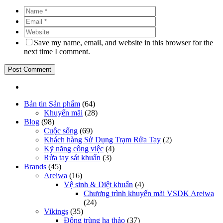
Save my name, email, and website in this browser for the
next time I comment.
Bản tin Sản phẩm
(64)
Khuyến mãi
(28)
Blog
(98)
Cuộc sống
(69)
Khách hàng Sử Dụng Trạm Rửa Tay
(2)
Kỹ năng công việc
(4)
Rửa tay sát khuẩn
(3)
Brands
(45)
Areiwa
(16)
Vệ sinh & Diệt khuẩn
(4)
Chương trình khuyến mãi VSDK Areiwa
(24)
Vikings
(35)
Đông trùng hạ thảo
(37)