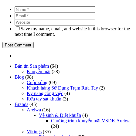
Save my name, email, and website in this browser for the
next time I comment.
Bản tin Sản phẩm
(64)
Khuyến mãi
(28)
Blog
(98)
Cuộc sống
(69)
Khách hàng Sử Dụng Trạm Rửa Tay
(2)
Kỹ năng công việc
(4)
Rửa tay sát khuẩn
(3)
Brands
(45)
Areiwa
(16)
Vệ sinh & Diệt khuẩn
(4)
Chương trình khuyến mãi VSDK Areiwa
(24)
Vikings
(35)