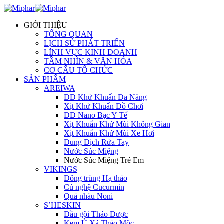
GIỚI THIỆU
TỔNG QUAN
LỊCH SỬ PHÁT TRIỂN
LĨNH VỰC KINH DOANH
TẦM NHÌN & VĂN HÓA
CƠ CẤU TỔ CHỨC
SẢN PHẨM
AREIWA
DD Khử Khuẩn Đa Năng
Xịt Khử Khuẩn Đồ Chơi
DD Nano Bạc Y Tế
Xịt Khuẩn Khử Mùi Không Gian
Xịt Khuẩn Khử Mùi Xe Hơi
Dung Dịch Rửa Tay
Nước Súc Miệng
Nước Súc Miệng Trẻ Em
VIKINGS
Đông trùng Hạ thảo
Củ nghệ Cucurmin
Quả nhàu Noni
S’HESKIN
Dầu gội Thảo Dược
Kem Ủ Xả Thảo Mộc