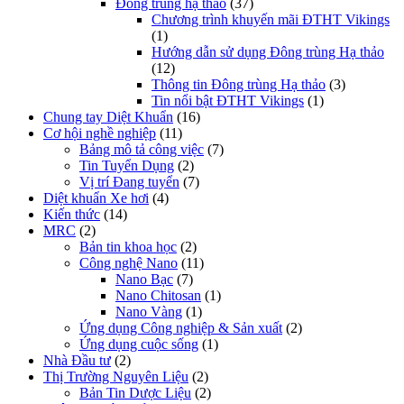
Đông trùng hạ thảo
(37)
Chương trình khuyến mãi ĐTHT Vikings
(1)
Hướng dẫn sử dụng Đông trùng Hạ thảo
(12)
Thông tin Đông trùng Hạ thảo
(3)
Tin nổi bật ĐTHT Vikings
(1)
Chung tay Diệt Khuẩn
(16)
Cơ hội nghề nghiệp
(11)
Bảng mô tả công việc
(7)
Tin Tuyển Dụng
(2)
Vị trí Đang tuyển
(7)
Diệt khuẩn Xe hơi
(4)
Kiến thức
(14)
MRC
(2)
Bản tin khoa học
(2)
Công nghệ Nano
(11)
Nano Bạc
(7)
Nano Chitosan
(1)
Nano Vàng
(1)
Ứng dụng Công nghiệp & Sản xuất
(2)
Ứng dụng cuộc sống
(1)
Nhà Đầu tư
(2)
Thị Trường Nguyên Liệu
(2)
Bản Tin Dược Liệu
(2)