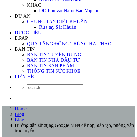
KHÁC
DD Phủ vải Nano Bạc Miphar
DỰ ÁN
CHUNG TAY DIỆT KHUẨN
Rửa tay Sát Khuẩn
DƯỢC LIỆU
E.PAP
QUÀ TẶNG ĐÔNG TRÙNG HẠ THẢO
BẢN TIN
BẢN TIN TUYỂN DỤNG
BẢN TIN NHÀ ĐẦU TƯ
BẢN TIN SẢN PHẨM
THÔNG TIN SỨC KHỎE
LIÊN HỆ
Home
Blog
Blog
Hướng dẫn sử dụng Google Meet để họp, đào tạo, phỏng vấn
trực tuyến