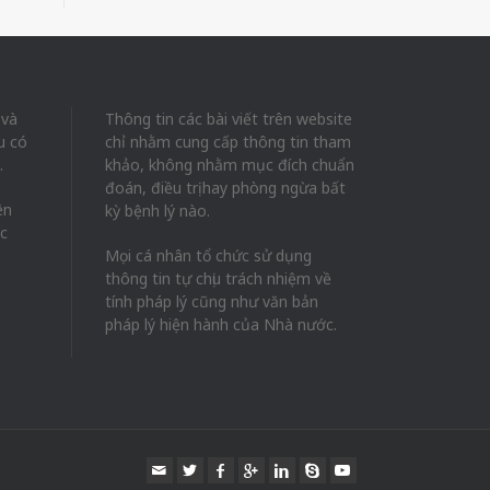
 và
Thông tin các bài viết trên website
u có
chỉ nhằm cung cấp thông tin tham
.
khảo, không nhằm mục đích chuẩn
đoán, điều trị hay phòng ngừa bất
ên
kỳ bệnh lý nào.
ác
Mọi cá nhân tổ chức sử dụng
thông tin tự chịu trách nhiệm về
tính pháp lý cũng như văn bản
pháp lý hiện hành của Nhà nước.