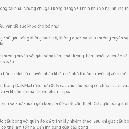
bông tại nhà. Những chú gấu bông đáng yêu nhìn như vô hại nhưng th
hiều vấn đề sức khỏe cho bé như:
hững chú gấu bông không sạch sẽ, không được vệ sinh thường xuyên sẽ
da.
c thường xuyên với gấu bông kém chất lượng, bám nhiều vi khuẩn sẽ
n suyễn.
u bông chính là nguyên nhân khiến trẻ nhỏ thường xuyên bị viêm mũi.
ên trang DailyMail rằng hơn 80% các chú gấu bông có chứa các vi kh
và vi khuẩn có mặt trong phân – spp.
sinh và khử khuẩn gấu bông là điều rất cần thiết. Giặt gấu bông ít n
các gấu bông với quần áo để tránh lây nhiễm chéo. Sau khi giặt gấu b
y có thể làm tổn hại đến ình dạng của gấu bông.