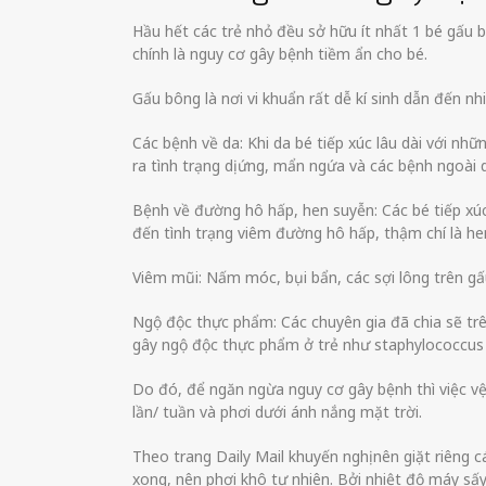
Hầu hết các trẻ nhỏ đều sở hữu ít nhất 1 bé gấu 
chính là nguy cơ gây bệnh tiềm ẩn cho bé.
Gấu bông là nơi vi khuẩn rất dễ kí sinh dẫn đến n
Các bệnh về da: Khi da bé tiếp xúc lâu dài với n
ra tình trạng dị ứng, mẩn ngứa và các bệnh ngoài 
Bệnh về đường hô hấp, hen suyễn: Các bé tiếp xú
đến tình trạng viêm đường hô hấp, thậm chí là he
Viêm mũi: Nấm móc, bụi bẩn, các sợi lông trên gấ
Ngộ độc thực phẩm: Các chuyên gia đã chia sẽ tr
gây ngộ độc thực phẩm ở trẻ như staphylococcus 
Do đó, để ngăn ngừa nguy cơ gây bệnh thì việc vệ 
lần/ tuần và phơi dưới ánh nắng mặt trời.
Theo trang Daily Mail khuyến nghị nên giặt riêng 
xong, nên phơi khô tự nhiên. Bởi nhiệt độ máy sấ