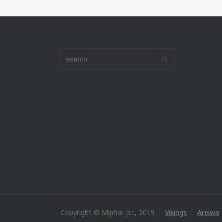
Copyright © Miphar Jsc, 2019
Vikings
Areiwa