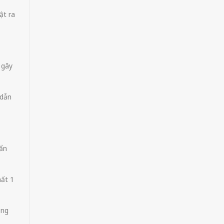
ật ra
 gây
 dẫn
uẩn
hất 1
ông