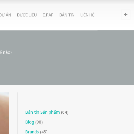
DỰ ÁN
DƯỢC LIỆU
E.PAP
BẢN TIN
LIÊN HỆ
hế nào?
Bản tin Sản phẩm
(64)
Blog
(98)
Brands
(45)