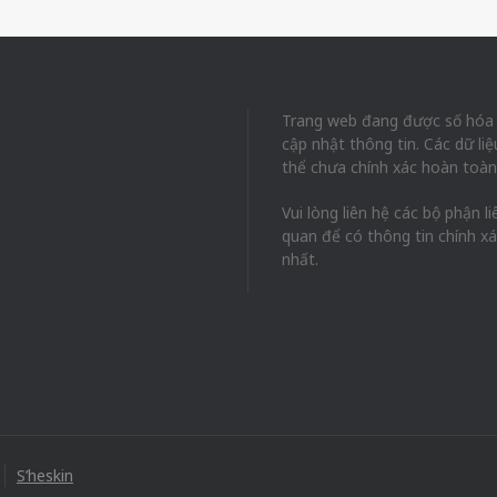
Trang web đang được số hóa
cập nhật thông tin. Các dữ liệ
thể chưa chính xác hoàn toàn
Vui lòng liên hệ các bộ phận li
quan để có thông tin chính x
nhất.
S’heskin