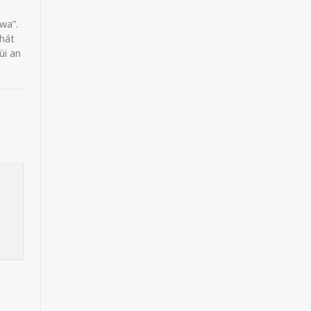
wa”.
phát
ùi an