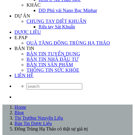
KHÁC
DD Phủ vải Nano Bạc Miphar
DỰ ÁN
CHUNG TAY DIỆT KHUẨN
Rửa tay Sát Khuẩn
DƯỢC LIỆU
E.PAP
QUÀ TẶNG ĐÔNG TRÙNG HẠ THẢO
BẢN TIN
BẢN TIN TUYỂN DỤNG
BẢN TIN NHÀ ĐẦU TƯ
BẢN TIN SẢN PHẨM
THÔNG TIN SỨC KHỎE
LIÊN HỆ
Home
Blog
Thị Trường Nguyên Liệu
Bản Tin Dược Liệu
Đông Trùng Hạ Thảo có thật sự giá trị