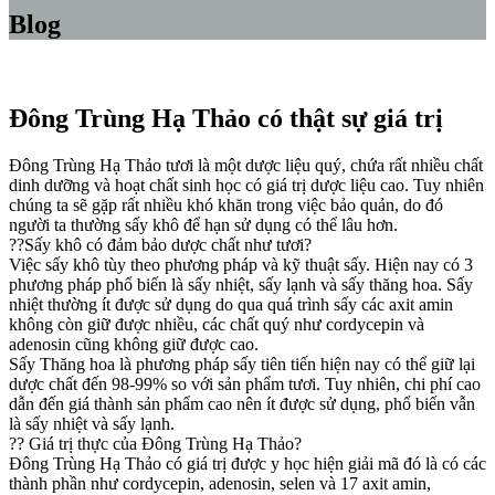
Blog
Đông Trùng Hạ Thảo có thật sự giá trị
Đông Trùng Hạ Thảo tươi là một dược liệu quý, chứa rất nhiều chất
dinh dưỡng và hoạt chất sinh học có giá trị dược liệu cao. Tuy nhiên
chúng ta sẽ gặp rất nhiều khó khăn trong việc bảo quản, do đó
người ta thường sấy khô để hạn sử dụng có thể lâu hơn.
??Sấy khô có đảm bảo dược chất như tươi?
Việc sấy khô tùy theo phương pháp và kỹ thuật sấy. Hiện nay có 3
phương pháp phổ biến là sấy nhiệt, sấy lạnh và sấy thăng hoa. Sấy
nhiệt thường ít được sử dụng do qua quá trình sấy các axit amin
không còn giữ được nhiều, các chất quý như cordycepin và
adenosin cũng không giữ được cao.
Sấy Thăng hoa là phương pháp sấy tiên tiến hiện nay có thể giữ lại
dược chất đến 98-99% so với sản phẩm tươi. Tuy nhiên, chi phí cao
dẫn đến giá thành sản phẩm cao nên ít được sử dụng, phổ biến vẫn
là sấy nhiệt và sấy lạnh.
?? Giá trị thực của Đông Trùng Hạ Thảo?
Đông Trùng Hạ Thảo có giá trị được y học hiện giải mã đó là có các
thành phần như cordycepin, adenosin, selen và 17 axit amin,