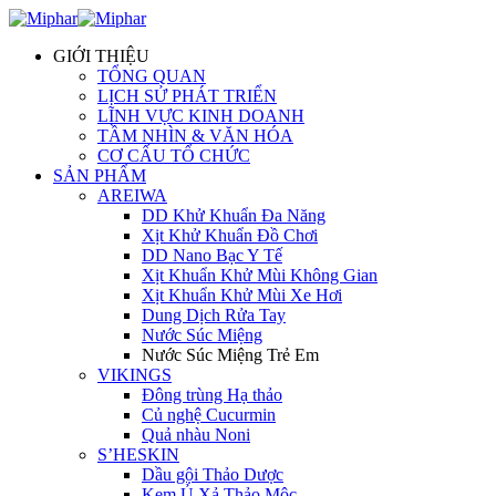
GIỚI THIỆU
TỔNG QUAN
LỊCH SỬ PHÁT TRIỂN
LĨNH VỰC KINH DOANH
TẦM NHÌN & VĂN HÓA
CƠ CẤU TỔ CHỨC
SẢN PHẨM
AREIWA
DD Khử Khuẩn Đa Năng
Xịt Khử Khuẩn Đồ Chơi
DD Nano Bạc Y Tế
Xịt Khuẩn Khử Mùi Không Gian
Xịt Khuẩn Khử Mùi Xe Hơi
Dung Dịch Rửa Tay
Nước Súc Miệng
Nước Súc Miệng Trẻ Em
VIKINGS
Đông trùng Hạ thảo
Củ nghệ Cucurmin
Quả nhàu Noni
S’HESKIN
Dầu gội Thảo Dược
Kem Ủ Xả Thảo Mộc