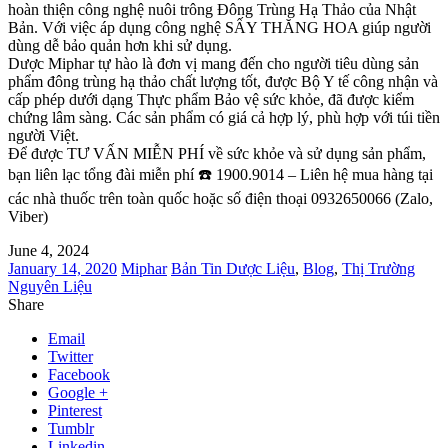
hoàn thiện công nghệ nuôi trông Đông Trùng Hạ Thảo của Nhật
Bản. Với việc áp dụng công nghệ SẤY THĂNG HOA giúp người
dùng dễ bảo quản hơn khi sử dụng.
Dược Miphar tự hào là đơn vị mang đến cho người tiêu dùng sản
phẩm đông trùng hạ thảo chất lượng tốt, được Bộ Y tế công nhận và
cấp phép dưới dạng Thực phẩm Bảo vệ sức khỏe, đã được kiểm
chứng lâm sàng. Các sản phẩm có giá cả hợp lý, phù hợp với túi tiền
người Việt.
Để được TƯ VẤN MIỄN PHÍ về sức khỏe và sử dụng sản phẩm,
bạn liên lạc tổng đài miễn phí ☎️ 1900.9014 – Liên hệ mua hàng tại
các nhà thuốc trên toàn quốc hoặc số điện thoại 0932650066 (Zalo,
Viber)
June 4, 2024
January 14, 2020
Miphar
Bản Tin Dược Liệu
,
Blog
,
Thị Trường
Nguyên Liệu
Share
Email
Twitter
Facebook
Google +
Pinterest
Tumblr
Linkedin