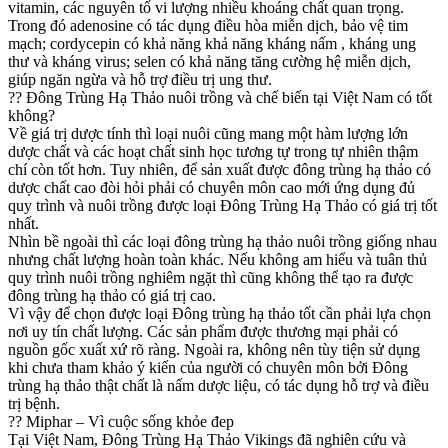
vitamin, các nguyên tố vi lượng nhiều khoáng chất quan trọng.
Trong đó adenosine có tác dụng điều hòa miễn dịch, bảo vệ tim
mạch; cordycepin có khả năng khả năng kháng nấm , kháng ung
thư và kháng virus; selen có khả năng tăng cường hệ miễn dịch,
giúp ngăn ngừa và hỗ trợ điều trị ung thư.
?? Đông Trùng Hạ Thảo nuôi trồng và chế biến tại Việt Nam có tốt
không?
Về giá trị dược tính thì loại nuôi cũng mang một hàm lượng lớn
dược chất và các hoạt chất sinh học tương tự trong tự nhiên thậm
chí còn tốt hơn. Tuy nhiên, để sản xuất được đông trùng hạ thảo có
dược chất cao đòi hỏi phải có chuyên môn cao mới ứng dụng đủ
quy trình và nuôi trồng được loại Đông Trùng Hạ Thảo có giá trị tốt
nhất.
Nhìn bề ngoài thì các loại đông trùng hạ thảo nuôi trồng giống nhau
nhưng chất lượng hoàn toàn khác. Nếu không am hiểu và tuân thủ
quy trình nuôi trồng nghiêm ngặt thì cũng không thể tạo ra được
đông trùng hạ thảo có giá trị cao.
Vì vậy để chọn được loại Đông trùng hạ thảo tốt cần phải lựa chọn
nơi uy tín chất lượng. Các sản phẩm được thương mại phải có
nguồn gốc xuất xứ rõ ràng. Ngoài ra, không nên tùy tiện sử dụng
khi chưa tham khảo ý kiến của người có chuyên môn bởi Đông
trùng hạ thảo thật chất là nấm dược liệu, có tác dụng hỗ trợ và điều
trị bệnh.
?? Miphar – Vì cuộc sống khỏe đep
Tại Việt Nam, Đông Trùng Hạ Thảo Vikings đã nghiên cứu và