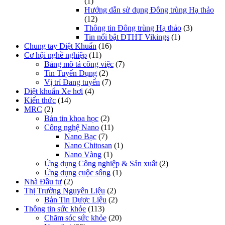
(1)
Hướng dẫn sử dụng Đông trùng Hạ thảo
(12)
Thông tin Đông trùng Hạ thảo
(3)
Tin nổi bật ĐTHT Vikings
(1)
Chung tay Diệt Khuẩn
(16)
Cơ hội nghề nghiệp
(11)
Bảng mô tả công việc
(7)
Tin Tuyển Dụng
(2)
Vị trí Đang tuyển
(7)
Diệt khuẩn Xe hơi
(4)
Kiến thức
(14)
MRC
(2)
Bản tin khoa học
(2)
Công nghệ Nano
(11)
Nano Bạc
(7)
Nano Chitosan
(1)
Nano Vàng
(1)
Ứng dụng Công nghiệp & Sản xuất
(2)
Ứng dụng cuộc sống
(1)
Nhà Đầu tư
(2)
Thị Trường Nguyên Liệu
(2)
Bản Tin Dược Liệu
(2)
Thông tin sức khỏe
(113)
Chăm sóc sức khỏe
(20)