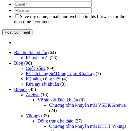
Save my name, email, and website in this browser for the
next time I comment.
Bản tin Sản phẩm
(64)
Khuyến mãi
(28)
Blog
(98)
Cuộc sống
(69)
Khách hàng Sử Dụng Trạm Rửa Tay
(2)
Kỹ năng công việc
(4)
Rửa tay sát khuẩn
(3)
Brands
(45)
Areiwa
(16)
Vệ sinh & Diệt khuẩn
(4)
Chương trình khuyến mãi VSDK Areiwa
(24)
Vikings
(35)
Đông trùng hạ thảo
(37)
Chương trình khuyến mãi ĐTHT Vikings