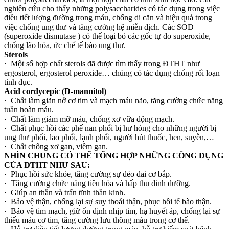
nghiên cứu cho thấy những polysaccharides có tác dụng trong việc
điều tiết lượng đường trong máu, chống di căn và hiệu quả trong
việc chống ung thư và tăng cường hệ miễn dịch. Các SOD
(superoxide dismutase ) có thể loại bỏ các gốc tự do superoxide,
chống lão hóa, ức chế tế bào ung thư.
Sterols
· Một số hợp chất sterols đã được tìm thấy trong ĐTHT như
ergosterol, ergosterol peroxide… chúng có tác dụng chống rối loạn
tình dục.
Acid cordycepic (D-mannitol)
· Chất làm giãn nở cơ tim và mạch máu não, tăng cường chức năng
tuần hoàn máu.
· Chất làm giảm mỡ máu, chống xơ vữa động mạch.
· Chất phục hồi các phế nan phổi bị hư hỏng cho những người bị
ung thư phổi, lao phổi, lạnh phổi, người hút thuốc, hen, suyễn,…
· Chất chống xơ gan, viêm gan.
NHÌN CHUNG CÓ THỂ TỔNG HỢP NHỮNG CÔNG DỤNG
CỦA ĐTHT NHƯ SAU:
· Phục hồi sức khỏe, tăng cường sự dẻo dai cơ bắp.
· Tăng cường chức năng tiêu hóa và hấp thu dinh dưỡng.
· Giúp an thần và trấn tĩnh thần kinh.
· Bảo vệ thận, chống lại sự suy thoái thận, phục hồi tế bào thận.
· Bảo vệ tim mạch, giữ ổn định nhịp tim, hạ huyết áp, chống lại sự
thiếu máu cơ tim, tăng cường lưu thông máu trong cơ thể.