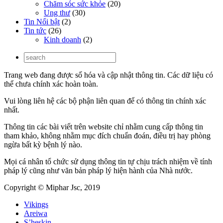
Chăm sóc sức khỏe
(20)
Ung thư
(30)
Tin Nổi bật
(2)
Tin tức
(26)
Kinh doanh
(2)
Trang web đang được số hóa và cập nhật thông tin. Các dữ liệu có
thể chưa chính xác hoàn toàn.
Vui lòng liên hệ các bộ phận liên quan để có thông tin chính xác
nhất.
Thông tin các bài viết trên website chỉ nhằm cung cấp thông tin
tham khảo, không nhằm mục đích chuẩn đoán, điều trị hay phòng
ngừa bất kỳ bệnh lý nào.
Mọi cá nhân tổ chức sử dụng thông tin tự chịu trách nhiệm về tính
pháp lý cũng như văn bản pháp lý hiện hành của Nhà nước.
Copyright © Miphar Jsc, 2019
Vikings
Areiwa
S’heskin