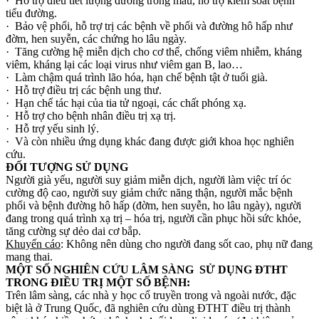
· Hỗ trợ điều tiết lượng đường trong máu, hỗ trợ kiểm soát bệnh
tiểu đường.
· Bảo vệ phổi, hỗ trợ trị các bệnh về phổi và đường hô hấp như
đờm, hen suyễn, các chứng ho lâu ngày.
· Tăng cường hệ miễn dịch cho cơ thể, chống viêm nhiễm, kháng
viêm, kháng lại các loại virus như viêm gan B, lao…
· Làm chậm quá trình lão hóa, hạn chế bệnh tật ở tuổi già.
· Hỗ trợ điều trị các bệnh ung thư.
· Hạn chế tác hại của tia tử ngoại, các chất phóng xạ.
· Hỗ trợ cho bệnh nhân điều trị xạ trị.
· Hỗ trợ yếu sinh lý.
· Và còn nhiều ứng dụng khác đang được giới khoa học nghiên
cứu.
ĐỐI TƯỢNG SỬ DỤNG
Người già yếu, người suy giảm miễn dịch, người làm việc trí óc
cường độ cao, người suy giảm chức năng thận, người mắc bệnh
phổi và bệnh đường hô hấp (đờm, hen suyễn, ho lâu ngày), người
đang trong quá trình xạ trị – hóa trị, người cần phục hồi sức khỏe,
tăng cường sự dẻo dai cơ bắp.
Khuyến cáo
: Không nên dùng cho người đang sốt cao, phụ nữ đang
mang thai.
MỘT SỐ NGHIÊN CỨU LÂM SÀNG SỬ DỤNG ĐTHT
TRONG ĐIỀU TRỊ MỘT SỐ BỆNH:
Trên lâm sàng, các nhà y học cổ truyền trong và ngoài nước, đặc
biệt là ở Trung Quốc, đã nghiên cứu dùng ĐTHT điều trị thành