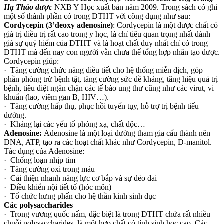
Hạ Thảo được
NXB Y Học xuất bản năm 2009. Trong sách có ghi
một số thành phần có trong ĐTHT với công dụng như sau:
Cordycepin (3’deoxy adenosine)
: Cordycepin là một dược chất có
giá trị điều trị rất cao trong y học, là chỉ tiêu quan trọng nhất đánh
giá sự quý hiếm của ĐTHT và là hoạt chất duy nhất chỉ có trong
ĐTHT mà đến nay con người vẫn chưa thể tổng hợp nhân tạo được.
Cordycepin giúp:
· Tăng cường chức năng điều tiết cho hệ thống miễn dịch, góp
phần phòng trừ bệnh tật, tăng cường sức đề kháng, tăng hiệu quả trị
bệnh, tiêu diệt ngăn chặn các tế bào ung thư cũng như các virut, vi
khuẩn (lao, viêm gan B, HIV…).
· Tăng cường hấp thụ, phục hồi tuyến tụy, hỗ trợ trị bệnh tiểu
đường.
· Kháng lại các yếu tố phóng xạ, chất độc…
Adenosine:
Adenosine là một loại đường tham gia cấu thành nên
DNA, ATP, tạo ra các hoạt chất khác như Cordycepin, D-manitol.
Tác dụng của Adenosine:
· Chống loạn nhịp tim
· Tăng cường oxi trong máu
· Cải thiện nhanh năng lực cơ bắp và sự dẻo dai
· Điều khiển nội tiết tố (hóc môn)
· Tổ chức hưng phấn cho hệ thần kinh sinh dục
Các polysaccharides
· Trong vương quốc nấm, đặc biệt là trong ĐTHT chứa rất nhiều
chuỗi polysaccharides, là một hợp chất có tính sinh học cao. Các