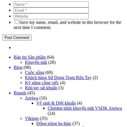
Save my name, email, and website in this browser for the
next time I comment.
Bản tin Sản phẩm
(64)
Khuyến mãi
(28)
Blog
(98)
Cuộc sống
(69)
Khách hàng Sử Dụng Trạm Rửa Tay
(2)
Kỹ năng công việc
(4)
Rửa tay sát khuẩn
(3)
Brands
(45)
Areiwa
(16)
Vệ sinh & Diệt khuẩn
(4)
Chương trình khuyến mãi VSDK Areiwa
(24)
Vikings
(35)
Đông trùng hạ thảo
(37)