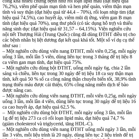
công khá nhiều chứng bệnh như rối loạn lipid máu (đạt hiệu quả
76,2%), viêm phế quản mạn tính và hen phế quản, viêm thận mạn
tính và suy thận (đạt hiệu quả từ 44,4 – 70%), rối loạn nhịp tim (đạt
hiệu quả 74,5%), cao huyết áp, viêm mũi dị ứng, viêm gan B mạn
tính (đạt hiệu quả 70%), ung thư phổi (có tác dụng hỗ trợ) và thiểu
năng sinh dục (đạt hiệu quả từ 31,57 – 64,15%). Viện nghiên cứu
nội tiết Thượng Hải (Trung Quốc) cũng đã dùng ĐTHT điều trị cho
các bệnh nhân bị liệt dương đạt kết quả khá tốt. Một số ví dụ cụ thể
như sau :
– Một nghiên cứu dùng viên nang ĐTHT, mỗi viên 0,25g, mỗi ngày
uống 3 lần, mỗi lần 5 viên, dùng liên tục trong 3 tháng để trị liệu 8
ca viêm gan mạn tính, đạt hiệu quả 75%.
– Một nghiên cứu dùng bột ĐTHT, uống mỗi ngày 6g, chia 2 lần
sáng và chiều, liên tục trong 30 ngày để trị liệu 18 ca suy thận mạn
tính, kết quả 50 % số ca công năng thận chuyển biến tốt, 38,9% tình
trạng thiếu máu được cải thiện, 65% công năng miễn dịch tế bào
được nâng cao.
– Một nghiên cứu dùng viên nang ĐTHT, mỗi viên 0,25g, mỗi ngày
uống 3 lần, mỗi lần 4 viên, dùng liên tục trong 30 ngày để trị liệu 16
ca cao huyết áp, đạt hiệu quả 62,5 %.
– Một nghiên cứu dùng bột ĐTHT, mỗi ngày uống 3 lần, mỗi lần
1g để trị liệu 273 ca có rối loạn lipid máu, đạt hiệu quả 74,7 %
(giảm cholesterol và triglycerid, tăng HDL-C).
– Một nghiên cứu dùng viên nang ĐTHT uống mỗi ngày 3 lần, mỗi
lần 3 viên, mỗi liệu trình là 20 ngày, dùng liên tục 2 liệu trình để trị