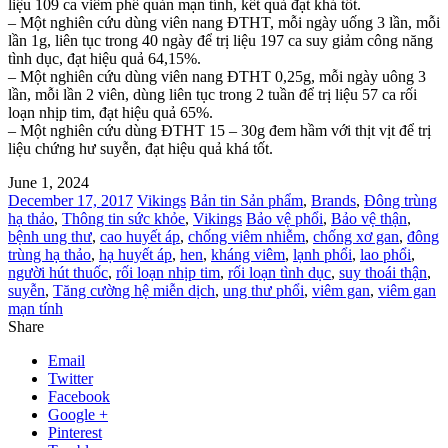
liệu 109 ca viêm phế quản mạn tính, kết quả đạt khá tốt.
– Một nghiên cứu dùng viên nang ĐTHT, mỗi ngày uống 3 lần, mỗi
lần 1g, liên tục trong 40 ngày để trị liệu 197 ca suy giảm công năng
tình dục, đạt hiệu quả 64,15%.
– Một nghiên cứu dùng viên nang ĐTHT 0,25g, mỗi ngày uông 3
lần, mỗi lần 2 viên, dùng liên tục trong 2 tuần để trị liệu 57 ca rối
loạn nhịp tim, đạt hiệu quả 65%.
– Một nghiên cứu dùng ĐTHT 15 – 30g đem hầm với thịt vịt để trị
liệu chứng hư suyễn, đạt hiệu quả khá tốt.
June 1, 2024
December 17, 2017
Vikings
Bản tin Sản phẩm
,
Brands
,
Đông trùng
hạ thảo
,
Thông tin sức khỏe
,
Vikings
Bảo vệ phổi
,
Bảo vệ thận
,
bệnh ung thư
,
cao huyết áp
,
chống viêm nhiễm
,
chống xơ gan
,
đông
trùng hạ thảo
,
hạ huyết áp
,
hen
,
kháng viêm
,
lạnh phổi
,
lao phổi
,
người hút thuốc
,
rối loạn nhịp tim
,
rối loạn tình dục
,
suy thoái thận
,
suyễn
,
Tăng cường hệ miễn dịch
,
ung thư phổi
,
viêm gan
,
viêm gan
mạn tính
Share
Email
Twitter
Facebook
Google +
Pinterest