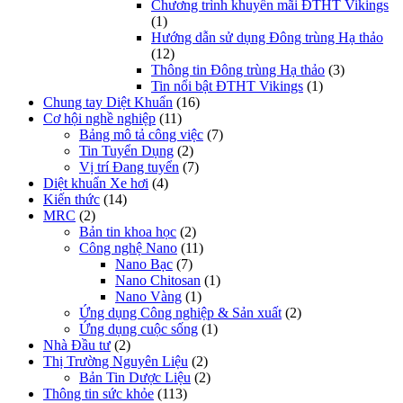
Chương trình khuyến mãi ĐTHT Vikings
(1)
Hướng dẫn sử dụng Đông trùng Hạ thảo
(12)
Thông tin Đông trùng Hạ thảo
(3)
Tin nổi bật ĐTHT Vikings
(1)
Chung tay Diệt Khuẩn
(16)
Cơ hội nghề nghiệp
(11)
Bảng mô tả công việc
(7)
Tin Tuyển Dụng
(2)
Vị trí Đang tuyển
(7)
Diệt khuẩn Xe hơi
(4)
Kiến thức
(14)
MRC
(2)
Bản tin khoa học
(2)
Công nghệ Nano
(11)
Nano Bạc
(7)
Nano Chitosan
(1)
Nano Vàng
(1)
Ứng dụng Công nghiệp & Sản xuất
(2)
Ứng dụng cuộc sống
(1)
Nhà Đầu tư
(2)
Thị Trường Nguyên Liệu
(2)
Bản Tin Dược Liệu
(2)
Thông tin sức khỏe
(113)