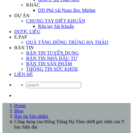
KHÁC
DD Phủ vải Nano Bạc Miphar
DỰ ÁN
CHUNG TAY DIỆT KHUẨN
Rửa tay Sát Khuẩn
DƯỢC LIỆU
E.PAP
QUÀ TẶNG ĐÔNG TRÙNG HẠ THẢO
BẢN TIN
BẢN TIN TUYỂN DỤNG
BẢN TIN NHÀ ĐẦU TƯ
BẢN TIN SẢN PHẨM
THÔNG TIN SỨC KHỎE
LIÊN HỆ
Home
Blog
Bản tin Sản phẩm
Công dụng của Đông Trùng Hạ Thảo dưới góc nhìn của Y
học hiện đại