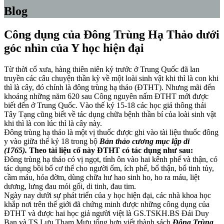
Blog
Công dụng của Đông Trùng Hạ Thảo dưới
góc nhìn của Y học hiện đại
Từ thời cổ xưa, hàng thiên niên kỷ trước ở Trung Quốc đã lan
truyền các câu chuyện thần kỳ về một loài sinh vật khi thì là con khi
thì là cây, đó chính là đông trùng hạ thảo (ĐTHT). Nhưng mãi đến
khoảng những năm 620 sau Công nguyên nấm ĐTHT mới được
biết đến ở Trung Quốc. Vào thế kỷ 15-18 các học giả thông thái
Tây Tạng cũng biết về tác dụng chữa bệnh thần bí của loài sinh vật
khi thì là con lúc thì là cây này.
Đông trùng hạ thảo là một vị thuốc được ghi vào tài liệu thuốc đông
y vào giữa thế kỷ 18 trong bộ
Bản thảo cương mục lập di
(1765).
Theo tài liệu cổ này ĐTHT có tác dụng như sau:
Đông trùng hạ thảo có vị ngọt, tính ôn vào hai kênh phế và thận, có
tác dụng bồi bổ cơ thể cho người ốm, ích phế, bổ thận, bổ tinh tủy,
cầm máu, hóa đờm, dùng chữa hư hao sinh ho, ho ra máu, liệt
dương, lưng đau mỏi gối, di tinh, đau tim.
Ngày nay dưới sự phát triển của y học hiện đại, các nhà khoa học
khắp nơi trên thế giới đã chứng minh được những công dụng của
ĐTHT và được hai học giả người việt là GS.TSKH.BS Đái Duy
Ban và TS.Lưu Tham Mưu tổng hợp viết thành sách
Đông Trùng