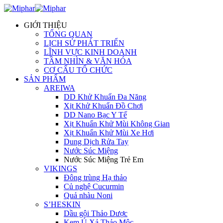
GIỚI THIỆU
TỔNG QUAN
LỊCH SỬ PHÁT TRIỂN
LĨNH VỰC KINH DOANH
TẦM NHÌN & VĂN HÓA
CƠ CẤU TỔ CHỨC
SẢN PHẨM
AREIWA
DD Khử Khuẩn Đa Năng
Xịt Khử Khuẩn Đồ Chơi
DD Nano Bạc Y Tế
Xịt Khuẩn Khử Mùi Không Gian
Xịt Khuẩn Khử Mùi Xe Hơi
Dung Dịch Rửa Tay
Nước Súc Miệng
Nước Súc Miệng Trẻ Em
VIKINGS
Đông trùng Hạ thảo
Củ nghệ Cucurmin
Quả nhàu Noni
S’HESKIN
Dầu gội Thảo Dược
Kem Ủ Xả Thảo Mộc