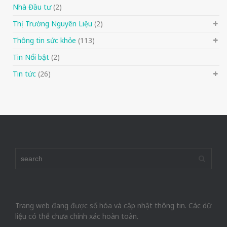
Nhà Đầu tư
(2)
Thị Trường Nguyên Liệu
(2)
Thông tin sức khỏe
(113)
Tin Nổi bật
(2)
Tin tức
(26)
Trang web đang được số hóa và cập nhật thông tin. Các dữ
liệu có thể chưa chính xác hoàn toàn.