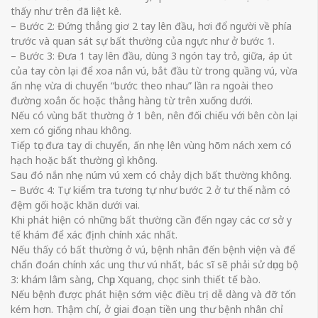
thấy như trên đã liệt kê.
– Bước 2: Đứng thẳng giơ 2 tay lên đầu, hơi đổ người về phía
trước và quan sát sự bất thường của ngực như ở bước 1.
– Bước 3: Đưa 1 tay lên đầu, dùng 3 ngón tay trỏ, giữa, áp út
của tay còn lại để xoa nắn vú, bắt đầu từ trong quầng vú, vừa
ấn nhẹ vừa di chuyển “bước theo nhau” lần ra ngoài theo
đường xoắn ốc hoặc thẳng hàng từ trên xuống dưới.
Nếu có vùng bất thường ở 1 bên, nên đối chiếu với bên còn lại
xem có giống nhau không.
Tiếp tục đưa tay di chuyển, ấn nhẹ lên vùng hõm nách xem có
hạch hoặc bất thường gì không.
Sau đó nắn nhẹ núm vú xem có chảy dịch bất thường không.
– Bước 4: Tự kiểm tra tương tự như bước 2 ở tư thế nằm có
đệm gối hoặc khăn dưới vai.
Khi phát hiện có những bất thường cần đến ngay các cơ sở y
tế khám để xác định chính xác nhất.
Nếu thấy có bất thường ở vú, bệnh nhân đến bệnh viện và để
chẩn đoán chính xác ung thư vú nhất, bác sĩ sẽ phải sử dụng bộ
3: khám lâm sàng, Chụp Xquang, chọc sinh thiết tế bào.
Nếu bệnh được phát hiện sớm việc điều trị dễ dàng và đỡ tốn
kém hơn. Thậm chí, ở giai đoạn tiền ung thư bệnh nhân chỉ