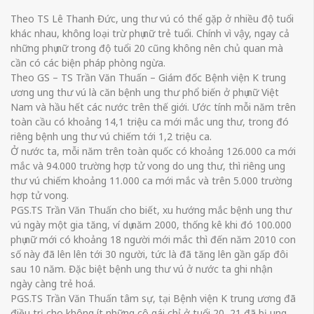
Theo TS Lê Thanh Đức, ung thư vú có thể gặp ở nhiều độ tuổi
khác nhau, không loại trừ phụ nữ trẻ tuổi. Chính vì vậy, ngay cả
những phụ nữ trong độ tuổi 20 cũng không nên chủ quan mà
cần có các biện pháp phòng ngừa.
Theo GS – TS Trần Văn Thuấn – Giám đốc Bệnh viện K trung
ương ung thư vú là căn bệnh ung thư phổ biến ở phụ nữ Việt
Nam và hầu hết các nước trên thế giới. Ước tính mỗi năm trên
toàn cầu có khoảng 14,1 triệu ca mới mắc ung thư, trong đó
riêng bệnh ung thư vú chiếm tới 1,2 triệu ca.
Ở nước ta, mỗi năm trên toàn quốc có khoảng 126.000 ca mới
mắc và 94.000 trường hợp tử vong do ung thư, thì riêng ung
thư vú chiếm khoảng 11.000 ca mới mắc và trên 5.000 trường
hợp tử vong.
PGS.TS Trần Văn Thuấn cho biết, xu hướng mắc bệnh ung thư
vú ngày một gia tăng, ví dụ năm 2000, thống kê khi đó 100.000
phụ nữ mới có khoảng 18 người mới mắc thì đến năm 2010 con
số này đã lên lên tới 30 người, tức là đã tăng lên gần gấp đôi
sau 10 năm. Đặc biệt bệnh ung thư vú ở nước ta ghi nhận
ngày càng trẻ hoá.
PGS.TS Trần Văn Thuấn tâm sự, tại Bệnh viện K trung ương đã
điều trị cho không ít những cô gái chỉ ở tuổi 20, 21 đã bị ung