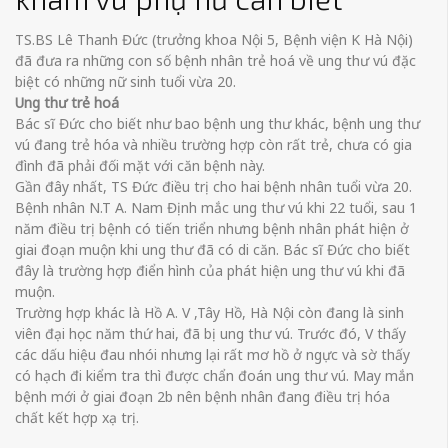
TS.BS Lê Thanh Đức (trưởng khoa Nội 5, Bệnh viện K Hà Nội)
đã đưa ra những con số bệnh nhân trẻ hoá về ung thư vú đặc
biệt có những nữ sinh tuổi vừa 20.
Ung thư trẻ hoá
Bác sĩ Đức cho biết như bao bệnh ung thư khác, bệnh ung thư
vú đang trẻ hóa và nhiều trường hợp còn rất trẻ, chưa có gia
đình đã phải đối mặt với căn bệnh này.
Gần đây nhất, TS Đức điều trị cho hai bệnh nhân tuổi vừa 20.
Bệnh nhân N.T A. Nam Định mắc ung thư vú khi 22 tuổi, sau 1
năm điều trị bệnh có tiến triển nhưng bệnh nhân phát hiện ở
giai đoạn muộn khi ung thư đã có di căn. Bác sĩ Đức cho biết
đây là trường hợp điển hình của phát hiện ung thư vú khi đã
muộn.
Trường hợp khác là Hồ A. V ,Tây Hồ, Hà Nội còn đang là sinh
viên đại học năm thứ hai, đã bị ung thư vú. Trước đó, V thấy
các dấu hiệu đau nhói nhưng lại rất mơ hồ ở ngực và sờ thấy
có hạch đi kiểm tra thì được chẩn đoán ung thư vú. May mắn
bệnh mới ở giai đoạn 2b nên bệnh nhân đang điều trị hóa
chất kết hợp xạ trị.