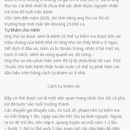
thư vú. Cái khó nhất là chưa thể xác định được nguyên nhân
trẻ hóa độ tuổi mắc bệnh.
Ước tính đến năm 2020, chỉ tính riêng ung thư vú thì số
trường hợp mới mắc lên khoảng 23.000 ca.
Tự khám cho mình
Ung thư vú được xem là bệnh có thể tự kiểm tra được bởi các
triệu chứng của bệnh khá rõ ràng như sờ thấy khối u ở ngực,
tiết dịch ở đầu vú, núm vú bị tụt vào trong, nhăn ở bề mặt vú,
hạch ở nách, viêm da vùng quanh vú, đỏ nóng…
Ung thư vú nếu phát hiện sớm thì tỷ lệ chữa khỏi rất cao. PGS
Thuấn cho biết bệnh nhân hoàn toàn có thể tự phát hiện các
dấu hiệu sớm bằng cách tự khám vú ở nhà.
Cách tự khám vú
Đây có thể được coi là một việc quan trọng nhất cho tất cả phụ
nữ đã bước vào tuổi trưởng thành.
Các chuyên gia khuyến cáo, từ tuổi 20, phụ nữ nên tự kiểm tra
vú mỗi tháng 1 lần, ngay sau khi hết chu kỳ kinh nguyệt. Ngoài
ra từ 40 trở lên, nên chụp X- quang tuyến vú mỗi năm 1-2 lần.
– Bước 1: Để tư thế xuôi 2 tay, quan sát các dấu hiệu dễ nhìn