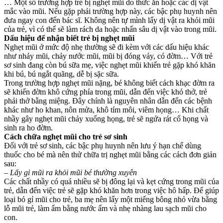
… Một số trường hợp trẻ bị nghẹt mũi do thức ăn hoặc các dị vật
mắc vào mũi. Nếu gặp phải trường hợp này, các bậc phụ huynh nên
đưa ngay con đến bác sĩ. Không nên tự mình lấy dị vật ra khỏi mũi
của trẻ, vì có thể sẽ làm rách da hoặc nhấn sâu dị vật vào trong mũi.
Dấu hiệu để nhận biết trẻ bị nghẹt mũi
Nghẹt mũi ở mức độ nhẹ thường sẽ đi kèm với các dấu hiệu khác
như nhảy mũi, chảy nước mũi, mũi bị đóng vảy, có đờm… Với trẻ
sơ sinh đang còn bú sữa mẹ, việc nghẹt mũi khiến trẻ gặp khó khăn
khi bú, bú ngắt quãng, dễ bị sặc sữa.
Trong trường hợp nghẹt mũi nặng, bé không biết cách khạc đờm ra
sẽ khiến đờm khô cứng phía trong mũi, dẫn đến việc khó thở, trẻ
phải thở bằng miệng. Đây chính là nguyên nhân dẫn đến các bệnh
khác như ho khan, nôn mửa, khô tím môi, viêm họng… Khi chất
nhầy gây nghẹt mũi chảy xuống họng, trẻ sẽ ngứa rát cổ họng và
sinh ra ho đờm.
Cách chữa nghẹt mũi cho trẻ sơ sinh
Đối với trẻ sơ sinh, các bậc phụ huynh nên lưu ý hạn chế dùng
thuốc cho bé mà nên thử chữa trị nghẹt mũi bằng các cách đơn giản
sau:
– Lấy gỉ mũi ra khỏi mũi bé thường xuyên
Các chất nhầy có quá nhiều sẽ bị đông lại và kẹt cứng trong mũi của
trẻ, dẫn đến việc trẻ sẽ gặp khó khăn hơn trong việc hô hấp. Để giúp
loại bỏ gỉ mũi cho trẻ, ba mẹ nên lấy một miếng bông nhỏ vừa bằng
lỗ mũi trẻ, làm ẩm bằng nước ấm và nhẹ nhàng lau sạch mũi cho
con.