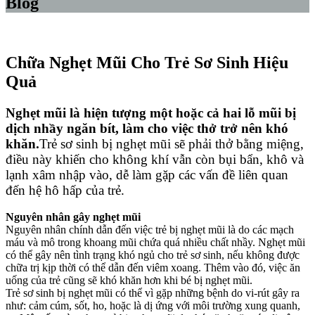
Blog
Chữa Nghẹt Mũi Cho Trẻ Sơ Sinh Hiệu
Quả
Nghẹt mũi là hiện tượng một hoặc cả hai lỗ mũi bị
dịch nhầy ngăn bít, làm cho việc thở trở nên khó
khăn.
Trẻ sơ sinh bị nghẹt mũi sẽ phải thở bằng miệng,
điều này khiến cho không khí vẫn còn bụi bẩn, khô và
lạnh xâm nhập vào, dễ làm gặp các vấn đề liên quan
đến hệ hô hấp của trẻ.
Nguyên nhân gây nghẹt mũi
Nguyên nhân chính dẫn đến việc trẻ bị nghẹt mũi là do các mạch
máu và mô trong khoang mũi chứa quá nhiều chất nhầy. Nghẹt mũi
có thể gây nên tình trạng khó ngủ cho trẻ sơ sinh, nếu không được
chữa trị kịp thời có thể dẫn đến viêm xoang. Thêm vào đó, việc ăn
uống của trẻ cũng sẽ khó khăn hơn khi bé bị nghẹt mũi.
Trẻ sơ sinh bị nghẹt mũi có thể vì gặp những bệnh do vi-rút gây ra
như: cảm cúm, sốt, ho, hoặc là dị ứng với môi trường xung quanh,