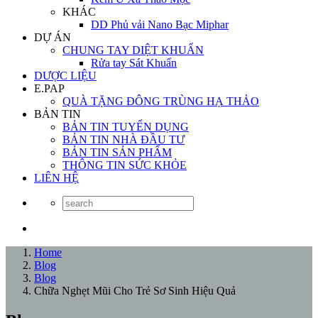
KHÁC
DD Phủ vải Nano Bạc Miphar
DỰ ÁN
CHUNG TAY DIỆT KHUẨN
Rửa tay Sát Khuẩn
DƯỢC LIỆU
E.PAP
QUÀ TẶNG ĐÔNG TRÙNG HẠ THẢO
BẢN TIN
BẢN TIN TUYỂN DỤNG
BẢN TIN NHÀ ĐẦU TƯ
BẢN TIN SẢN PHẨM
THÔNG TIN SỨC KHỎE
LIÊN HỆ
Home
Blog
Blog
Chữa Nghẹt Mũi Cho Trẻ Sơ Sinh Hiệu Quả