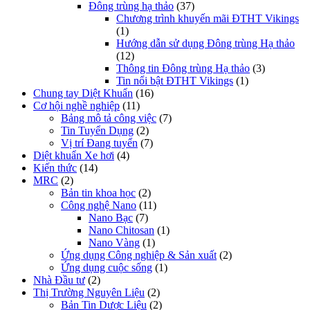
Đông trùng hạ thảo
(37)
Chương trình khuyến mãi ĐTHT Vikings
(1)
Hướng dẫn sử dụng Đông trùng Hạ thảo
(12)
Thông tin Đông trùng Hạ thảo
(3)
Tin nổi bật ĐTHT Vikings
(1)
Chung tay Diệt Khuẩn
(16)
Cơ hội nghề nghiệp
(11)
Bảng mô tả công việc
(7)
Tin Tuyển Dụng
(2)
Vị trí Đang tuyển
(7)
Diệt khuẩn Xe hơi
(4)
Kiến thức
(14)
MRC
(2)
Bản tin khoa học
(2)
Công nghệ Nano
(11)
Nano Bạc
(7)
Nano Chitosan
(1)
Nano Vàng
(1)
Ứng dụng Công nghiệp & Sản xuất
(2)
Ứng dụng cuộc sống
(1)
Nhà Đầu tư
(2)
Thị Trường Nguyên Liệu
(2)
Bản Tin Dược Liệu
(2)