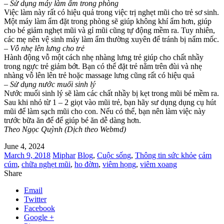
– Sử dụng máy làm ẩm trong phòng
Việc làm này rất có hiệu quả trong việc trị nghẹt mũi cho trẻ sơ sinh.
Một máy làm ẩm đặt trong phòng sẽ giúp không khí ẩm hơn, giúp
cho bé giảm nghẹt mũi và gỉ mũi cũng tự động mềm ra. Tuy nhiên,
các mẹ nên vệ sinh máy làm ẩm thường xuyên để tránh bị nấm mốc.
– Vỗ nhẹ lên lưng cho trẻ
Hành động vỗ một cách nhẹ nhàng lưng trẻ giúp cho chất nhầy
trong ngực trẻ giảm bớt. Bạn có thể đặt trẻ nằm trên đùi và nhẹ
nhàng vỗ lên lên trẻ hoặc massage lưng cũng rất có hiệu quả
– Sử dụng nước muối sinh lý
Nước muối sinh lý sẽ làm các chất nhầy bị kẹt trong mũi bé mềm ra.
Sau khi nhỏ từ 1 – 2 giọt vào mũi trẻ, bạn hãy sư dụng dụng cụ hút
mũi để làm sạch mũi cho con. Nếu có thể, bạn nên làm việc này
trước bữa ăn để để giúp bé ăn dễ dàng hơn.
Theo Ngọc Quỳnh (Dịch theo Webmd)
June 4, 2024
March 9, 2018
Miphar
Blog
,
Cuộc sống
,
Thông tin sức khỏe
cảm
cúm
,
chữa nghẹt mũi
,
ho đờm
,
viêm họng
,
viêm xoang
Share
Email
Twitter
Facebook
Google +