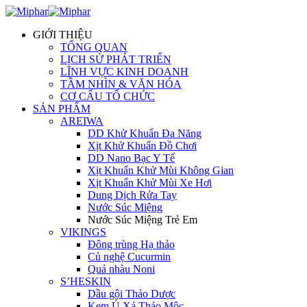
GIỚI THIỆU
TỔNG QUAN
LỊCH SỬ PHÁT TRIỂN
LĨNH VỰC KINH DOANH
TẦM NHÌN & VĂN HÓA
CƠ CẤU TỔ CHỨC
SẢN PHẨM
AREIWA
DD Khử Khuẩn Đa Năng
Xịt Khử Khuẩn Đồ Chơi
DD Nano Bạc Y Tế
Xịt Khuẩn Khử Mùi Không Gian
Xịt Khuẩn Khử Mùi Xe Hơi
Dung Dịch Rửa Tay
Nước Súc Miệng
Nước Súc Miệng Trẻ Em
VIKINGS
Đông trùng Hạ thảo
Củ nghệ Cucurmin
Quả nhàu Noni
S’HESKIN
Dầu gội Thảo Dược
Kem Ủ Xả Thảo Mộc