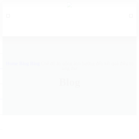
Home
Blog
Blog
Chế độ ăn uống ảnh hưởng đến kết quả điều trị
ung thư
Blog