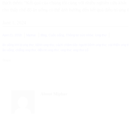
thích thêm: “Kết quả của chúng tôi cùng với nhiều nghiên cứu khác t
cho thấy chế độ ăn uống có thể ảnh hưởng đến kết quả điều trị ung t
June 1, 2024
April 21, 2018
Miphar
Blog
,
Cuộc sống
,
Thông tin sức khỏe
,
Ung thư
ăn uống khi bị ung thư
,
bệnh ung thư
,
cách chăm sóc người bệnh ung thư
,
cái thiện ung th
ăn uống
,
chống ung thư
,
điều trị ung thư
,
ung thư
,
ung thư cổ
Share
About Miphar