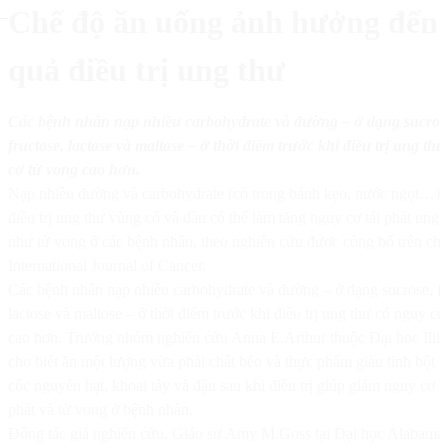
Chế độ ăn uống ảnh hưởng đến 
quả điều trị ung thư
Các bệnh nhân nạp nhiều carbohydrate và đường – ở dạng sucros
fructose, lactose và maltose – ở thời điểm trước khi điều trị ung th
cơ tử vong cao hơn.
Nạp nhiều đường và carbohydrate (có trong bánh kẹo, nước ngọt…) t
điều trị ung thư vùng cổ và đầu có thể làm tăng nguy cơ tái phát ung 
như tử vong ở các bệnh nhân, theo nghiên cứu được công bố trên ch
International Journal of Cancer.
Các bệnh nhân nạp nhiều carbohydrate và đường – ở dạng sucrose, fr
lactose và maltose – ở thời điểm trước khi điều trị ung thư có nguy cơ
cao hơn. Trưởng nhóm nghiên cứu Anna E.Arthur thuộc Đại học Illin
cho biết ăn một lượng vừa phải chất béo và thực phẩm giàu tinh bột 
cốc nguyên hạt, khoai tây và đậu sau khi điều trị giúp giảm nguy cơ b
phát và tử vong ở bệnh nhân.
Đồng tác giả nghiên cứu, Giáo sư Amy M.Goss tại Đại học Alabama 