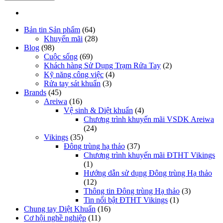
Bản tin Sản phẩm
(64)
Khuyến mãi
(28)
Blog
(98)
Cuộc sống
(69)
Khách hàng Sử Dụng Trạm Rửa Tay
(2)
Kỹ năng công việc
(4)
Rửa tay sát khuẩn
(3)
Brands
(45)
Areiwa
(16)
Vệ sinh & Diệt khuẩn
(4)
Chương trình khuyến mãi VSDK Areiwa
(24)
Vikings
(35)
Đông trùng hạ thảo
(37)
Chương trình khuyến mãi ĐTHT Vikings
(1)
Hướng dẫn sử dụng Đông trùng Hạ thảo
(12)
Thông tin Đông trùng Hạ thảo
(3)
Tin nổi bật ĐTHT Vikings
(1)
Chung tay Diệt Khuẩn
(16)
Cơ hội nghề nghiệp
(11)