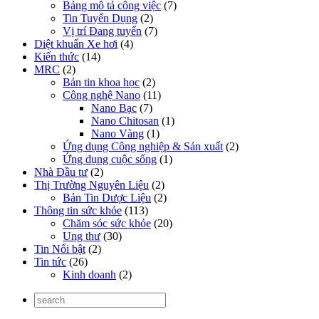
Bảng mô tả công việc
(7)
Tin Tuyển Dụng
(2)
Vị trí Đang tuyển
(7)
Diệt khuẩn Xe hơi
(4)
Kiến thức
(14)
MRC
(2)
Bản tin khoa học
(2)
Công nghệ Nano
(11)
Nano Bạc
(7)
Nano Chitosan
(1)
Nano Vàng
(1)
Ứng dụng Công nghiệp & Sản xuất
(2)
Ứng dụng cuộc sống
(1)
Nhà Đầu tư
(2)
Thị Trường Nguyên Liệu
(2)
Bản Tin Dược Liệu
(2)
Thông tin sức khỏe
(113)
Chăm sóc sức khỏe
(20)
Ung thư
(30)
Tin Nổi bật
(2)
Tin tức
(26)
Kinh doanh
(2)