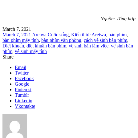
Nguồn: Tổng hợp
March 7, 2021
March 7, 2021
Areiwa
Cuộc sống
,
Kiến thức
Areiwa
,
bàn phím
,
bàn phím máy tính
,
bàn phím văn phòng
,
cách vệ sinh bàn phím
,
Diệt khuẩn
,
diệt khuẩn bàn phím
,
vệ sinh bàn làm việc
,
vệ sinh bàn
phím
,
vệ sinh máy tính
Share
Email
Twitter
Facebook
Google +
Pinterest
Tumblr
Linkedin
Vkontakte