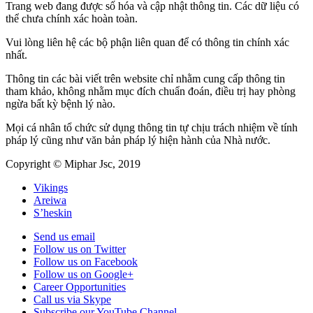
Trang web đang được số hóa và cập nhật thông tin. Các dữ liệu có
thể chưa chính xác hoàn toàn.
Vui lòng liên hệ các bộ phận liên quan để có thông tin chính xác
nhất.
Thông tin các bài viết trên website chỉ nhằm cung cấp thông tin
tham khảo, không nhằm mục đích chuẩn đoán, điều trị hay phòng
ngừa bất kỳ bệnh lý nào.
Mọi cá nhân tổ chức sử dụng thông tin tự chịu trách nhiệm về tính
pháp lý cũng như văn bản pháp lý hiện hành của Nhà nước.
Copyright © Miphar Jsc, 2019
Vikings
Areiwa
S’heskin
Send us email
Follow us on Twitter
Follow us on Facebook
Follow us on Google+
Career Opportunities
Call us via Skype
Subscribe our YouTube Channel