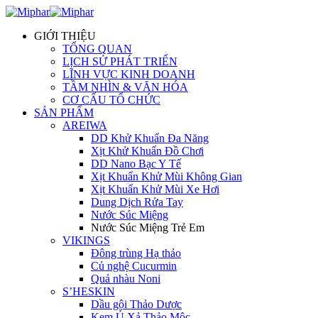
GIỚI THIỆU
TỔNG QUAN
LỊCH SỬ PHÁT TRIỂN
LĨNH VỰC KINH DOANH
TẦM NHÌN & VĂN HÓA
CƠ CẤU TỔ CHỨC
SẢN PHẨM
AREIWA
DD Khử Khuẩn Đa Năng
Xịt Khử Khuẩn Đồ Chơi
DD Nano Bạc Y Tế
Xịt Khuẩn Khử Mùi Không Gian
Xịt Khuẩn Khử Mùi Xe Hơi
Dung Dịch Rửa Tay
Nước Súc Miệng
Nước Súc Miệng Trẻ Em
VIKINGS
Đông trùng Hạ thảo
Củ nghệ Cucurmin
Quả nhàu Noni
S’HESKIN
Dầu gội Thảo Dược
Kem Ủ Xả Thảo Mộc