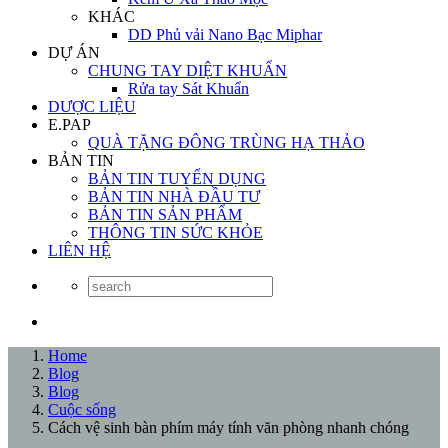
KHÁC
DD Phủ vải Nano Bạc Miphar
DỰ ÁN
CHUNG TAY DIỆT KHUẨN
Rửa tay Sát Khuẩn
DƯỢC LIỆU
E.PAP
QUÀ TẶNG ĐÔNG TRÙNG HẠ THẢO
BẢN TIN
BẢN TIN TUYỂN DỤNG
BẢN TIN NHÀ ĐẦU TƯ
BẢN TIN SẢN PHẨM
THÔNG TIN SỨC KHỎE
LIÊN HỆ
Home
Blog
Blog
Cuộc sống
Cách vệ sinh bàn phím máy tính văn phòng nhanh chóng