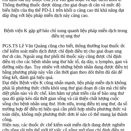
Thông thường thuốc được dùng cho giai đoạn di căn và mức độ
biểu hiện của thụ thể PD-L1 trên khối u càng cao thì khả năng đạt
đáp ứng với liệu pháp miễn dịch này càng cao.
Bệnh viện K gặp gỡ báo chí xung quanh liệu pháp miễn dịch trong
điều trị ung thư
PGS.TS Lê Văn Quảng cũng cho biết, thông thường loại thuốc ức
chế kiểm soát miễn dịch được chỉ định điều trị cho giai đoạn ung
thư di căn. Ngoài ung thư phổi thì thuốc này cũng được chỉ định
điều trị cho các bệnh nhân ung thư hắc tố, dạ dày, u lympho, gan và
đường niệu đạo. Tuy nhiên với những bệnh nhân đang được điều trị
bằng phương pháp này vẫn cần thời gian theo dõi thêm đủ dài để
tổng kết, đánh giá hiệu quả.
Đại diện Bệnh viện K cũng nhấn mạnh, liệu pháp miễn dịch không
phải là phương thức chữa khỏi ung thư giai đoạn di căn mà chỉ tiêu
diệt phần nào và ức chế, kìm hãm sự phát triển của tế bào ung thư
qua đó giúp kéo dài thời gian sống và cải thiện chất lượng cuộc
sống cho bệnh nhân ung thư. Hơn nữa, trong điều trị ung thư, đa số
trường hợp để điều trị hiệu quả cần phối hợp nhiều phương thức và
toàn diện, không một phương thức đơn lẻ nào có thể mang lại thành
công.
Hiện nay, các thuốc ức chế kiểm soát miễn dịch đang được nghiên
cứu rộng rãi trên thế giới từ việc cố gắng mở rộng chỉ định điều trị