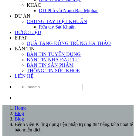
KHÁC
DD Phủ vải Nano Bạc Miphar
DỰ ÁN
CHUNG TAY DIỆT KHUẨN
Rửa tay Sát Khuẩn
DƯỢC LIỆU
E.PAP
QUÀ TẶNG ĐÔNG TRÙNG HẠ THẢO
BẢN TIN
BẢN TIN TUYỂN DỤNG
BẢN TIN NHÀ ĐẦU TƯ
BẢN TIN SẢN PHẨM
THÔNG TIN SỨC KHỎE
LIÊN HỆ
Home
Blog
Blog
Bệnh viện K ứng dụng liệu pháp trị ung thư bằng kích hoạt tế
bào miễn dịch