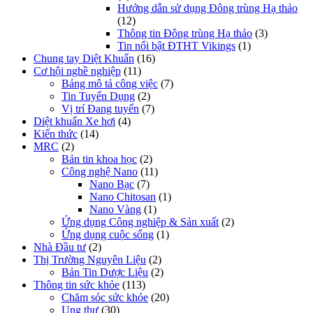
Hướng dẫn sử dụng Đông trùng Hạ thảo
(12)
Thông tin Đông trùng Hạ thảo
(3)
Tin nổi bật ĐTHT Vikings
(1)
Chung tay Diệt Khuẩn
(16)
Cơ hội nghề nghiệp
(11)
Bảng mô tả công việc
(7)
Tin Tuyển Dụng
(2)
Vị trí Đang tuyển
(7)
Diệt khuẩn Xe hơi
(4)
Kiến thức
(14)
MRC
(2)
Bản tin khoa học
(2)
Công nghệ Nano
(11)
Nano Bạc
(7)
Nano Chitosan
(1)
Nano Vàng
(1)
Ứng dụng Công nghiệp & Sản xuất
(2)
Ứng dụng cuộc sống
(1)
Nhà Đầu tư
(2)
Thị Trường Nguyên Liệu
(2)
Bản Tin Dược Liệu
(2)
Thông tin sức khỏe
(113)
Chăm sóc sức khỏe
(20)
Ung thư
(30)