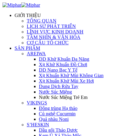
GIỚI THIỆU
TỔNG QUAN
LỊCH SỬ PHÁT TRIỂN
LĨNH VỰC KINH DOANH
TẦM NHÌN & VĂN HÓA
CƠ CẤU TỔ CHỨC
SẢN PHẨM
AREIWA
DD Khử Khuẩn Đa Năng
Xịt Khử Khuẩn Đồ Chơi
DD Nano Bạc Y Tế
Xịt Khuẩn Khử Mùi Không Gian
Xịt Khuẩn Khử Mùi Xe Hơi
Dung Dịch Rửa Tay
Nước Súc Miệng
Nước Súc Miệng Trẻ Em
VIKINGS
Đông trùng Hạ thảo
Củ nghệ Cucurmin
Quả nhàu Noni
S’HESKIN
Dầu gội Thảo Dược
Kem Ủ Xả Thảo Mộc