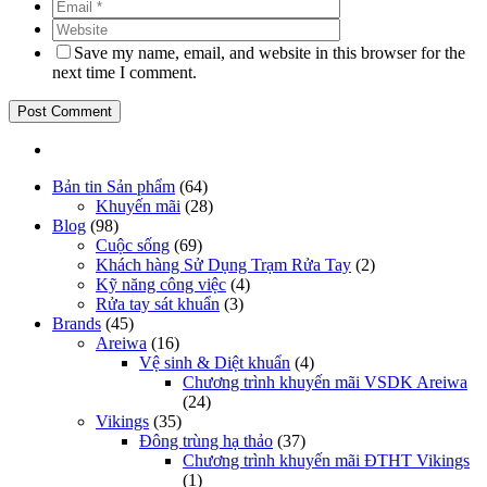
Save my name, email, and website in this browser for the
next time I comment.
Bản tin Sản phẩm
(64)
Khuyến mãi
(28)
Blog
(98)
Cuộc sống
(69)
Khách hàng Sử Dụng Trạm Rửa Tay
(2)
Kỹ năng công việc
(4)
Rửa tay sát khuẩn
(3)
Brands
(45)
Areiwa
(16)
Vệ sinh & Diệt khuẩn
(4)
Chương trình khuyến mãi VSDK Areiwa
(24)
Vikings
(35)
Đông trùng hạ thảo
(37)
Chương trình khuyến mãi ĐTHT Vikings
(1)