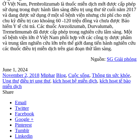
Ở Việt Nam, Pembrolizumab là thuốc miễn dịch mới được cấp phép
sử dụng trong thực hành lâm sàng điều trị ung thư từ cuối năm 2017
và đang được sử dụng ở một số bệnh viện nhưng chi phí cho một
chu kỳ điều trị cao khoảng 60 -120 triệu đồng và chưa được Bảo
hiểm Y tế chi trả. Các thuốc Atezolizumab, Durvalumab,
Tremelimumab đã được cấp phép trong nghiên cứu lâm sàng. Một
số bệnh viện lớn ở Việt Nam phối hợp với các công ty dược phẩm
và trung tâm nghiên cứu lớn trên thế giới đang tiến hành nghiên cứu
các thuốc điều trị miễn dịch trên giai đoạn thử lâm sàng.
Nguồn:
SG Giải phóng
June 1, 2024
November 2, 2018
Miphar
Blog
,
Cuộc sống
,
Thông tin sức khỏe
,
Ung thư
điều trị ung thư
,
kích hoạt hệ miễn dịch
,
kích hoạt tế bào
miễn dịch
Share
Email
Twitter
Facebook
Google +
Pinterest
Tumblr
Linkedin