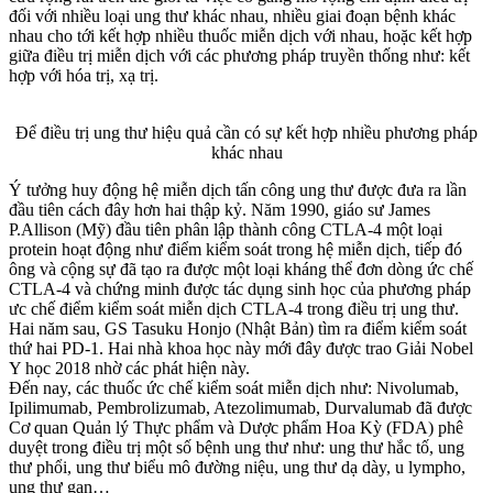
đối với nhiều loại ung thư khác nhau, nhiều giai đoạn bệnh khác
nhau cho tới kết hợp nhiều thuốc miễn dịch với nhau, hoặc kết hợp
giữa điều trị miễn dịch với các phương pháp truyền thống như: kết
hợp với hóa trị, xạ trị.
Để điều trị ung thư hiệu quả cần có sự kết hợp nhiều phương pháp
khác nhau
Ý tưởng huy động hệ miễn dịch tấn công ung thư được đưa ra lần
đầu tiên cách đây hơn hai thập kỷ. Năm 1990, giáo sư James
P.Allison (Mỹ) đầu tiên phân lập thành công CTLA-4 một loại
protein hoạt động như điểm kiểm soát trong hệ miễn dịch, tiếp đó
ông và cộng sự đã tạo ra được một loại kháng thể đơn dòng ức chế
CTLA-4 và chứng minh được tác dụng sinh học của phương pháp
ưc chế điểm kiểm soát miễn dịch CTLA-4 trong điều trị ung thư.
Hai năm sau, GS Tasuku Honjo (Nhật Bản) tìm ra điểm kiểm soát
thứ hai PD-1. Hai nhà khoa học này mới đây được trao Giải Nobel
Y học 2018 nhờ các phát hiện này.
Đến nay, các thuốc ức chế kiểm soát miễn dịch như: Nivolumab,
Ipilimumab, Pembrolizumab, Atezolimumab, Durvalumab đã được
Cơ quan Quản lý Thực phẩm và Dược phẩm Hoa Kỳ (FDA) phê
duyệt trong điều trị một số bệnh ung thư như: ung thư hắc tố, ung
thư phổi, ung thư biểu mô đường niệu, ung thư dạ dày, u lympho,
ung thư gan…