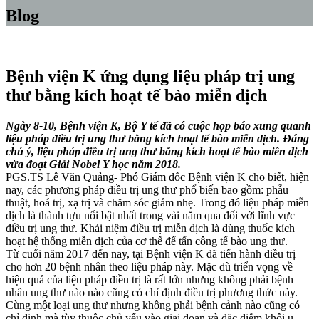
Blog
Bệnh viện K ứng dụng liệu pháp trị ung
thư bằng kích hoạt tế bào miễn dịch
Ngày 8-10, Bệnh viện K, Bộ Y tế đã có cuộc họp báo xung quanh
liệu pháp điều trị ung thư bằng kích hoạt tế bào miễn dịch. Đáng
chú ý, liệu pháp điều trị ung thư bằng kích hoạt tế bào miễn dịch
vừa đoạt Giải Nobel Y học năm 2018.
PGS.TS Lê Văn Quảng- Phó Giám đốc Bệnh viện K cho biết, hiện
nay, các phương pháp điều trị ung thư phổ biến bao gồm: phẫu
thuật, hoá trị, xạ trị và chăm sóc giảm nhẹ. Trong đó liệu pháp miễn
dịch là thành tựu nổi bật nhất trong vài năm qua đối với lĩnh vực
điều trị ung thư. Khái niệm điều trị miễn dịch là dùng thuốc kích
hoạt hệ thống miễn dịch của cơ thể để tấn công tế bào ung thư.
Từ cuối năm 2017 đến nay, tại Bệnh viện K đã tiến hành điều trị
cho hơn 20 bệnh nhân theo liệu pháp này. Mặc dù triển vọng về
hiệu quả của liệu pháp điều trị là rất lớn nhưng không phải bệnh
nhân ung thư nào nào cũng có chỉ định điều trị phương thức này.
Cùng một loại ung thư nhưng không phải bệnh cảnh nào cũng có
chỉ định mà tùy thuộc chủ yếu vào giai đoạn và đặc điểm khối u.