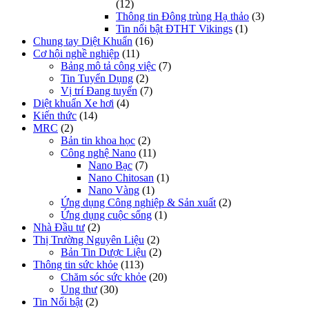
(12)
Thông tin Đông trùng Hạ thảo
(3)
Tin nổi bật ĐTHT Vikings
(1)
Chung tay Diệt Khuẩn
(16)
Cơ hội nghề nghiệp
(11)
Bảng mô tả công việc
(7)
Tin Tuyển Dụng
(2)
Vị trí Đang tuyển
(7)
Diệt khuẩn Xe hơi
(4)
Kiến thức
(14)
MRC
(2)
Bản tin khoa học
(2)
Công nghệ Nano
(11)
Nano Bạc
(7)
Nano Chitosan
(1)
Nano Vàng
(1)
Ứng dụng Công nghiệp & Sản xuất
(2)
Ứng dụng cuộc sống
(1)
Nhà Đầu tư
(2)
Thị Trường Nguyên Liệu
(2)
Bản Tin Dược Liệu
(2)
Thông tin sức khỏe
(113)
Chăm sóc sức khỏe
(20)
Ung thư
(30)
Tin Nổi bật
(2)