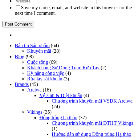
Save my name, email, and website in this browser for the
next time I comment.
Bản tin Sản phẩm
(64)
Khuyến mãi
(28)
Blog
(98)
Cuộc sống
(69)
Khách hàng Sử Dụng Trạm Rửa Tay
(2)
Kỹ năng công việc
(4)
Rửa tay sát khuẩn
(3)
Brands
(45)
Areiwa
(16)
Vệ sinh & Diệt khuẩn
(4)
Chương trình khuyến mãi VSDK Areiwa
(24)
Vikings
(35)
Đông trùng hạ thảo
(37)
Chương trình khuyến mãi ĐTHT Vikings
(1)
Hướng dẫn sử dụng Đông trùng Hạ thảo