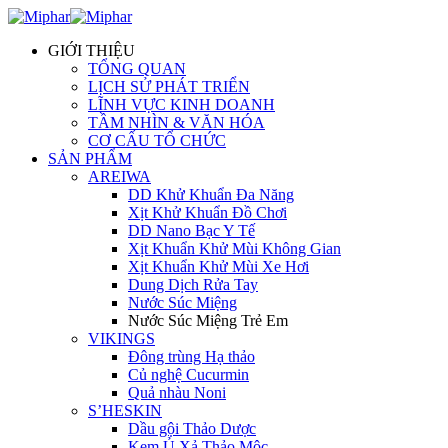
GIỚI THIỆU
TỔNG QUAN
LỊCH SỬ PHÁT TRIỂN
LĨNH VỰC KINH DOANH
TẦM NHÌN & VĂN HÓA
CƠ CẤU TỔ CHỨC
SẢN PHẨM
AREIWA
DD Khử Khuẩn Đa Năng
Xịt Khử Khuẩn Đồ Chơi
DD Nano Bạc Y Tế
Xịt Khuẩn Khử Mùi Không Gian
Xịt Khuẩn Khử Mùi Xe Hơi
Dung Dịch Rửa Tay
Nước Súc Miệng
Nước Súc Miệng Trẻ Em
VIKINGS
Đông trùng Hạ thảo
Củ nghệ Cucurmin
Quả nhàu Noni
S’HESKIN
Dầu gội Thảo Dược
Kem Ủ Xả Thảo Mộc