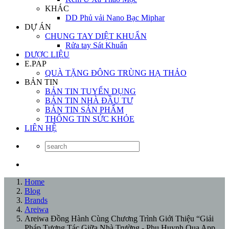
KHÁC
DD Phủ vải Nano Bạc Miphar
DỰ ÁN
CHUNG TAY DIỆT KHUẨN
Rửa tay Sát Khuẩn
DƯỢC LIỆU
E.PAP
QUÀ TẶNG ĐÔNG TRÙNG HẠ THẢO
BẢN TIN
BẢN TIN TUYỂN DỤNG
BẢN TIN NHÀ ĐẦU TƯ
BẢN TIN SẢN PHẨM
THÔNG TIN SỨC KHỎE
LIÊN HỆ
Home
Blog
Brands
Areiwa
Areiwa Đồng Hành Cùng Chương Trình Giới Thiệu “Giải
Pháp Tương Tác Giữa Nhà Trường - Phụ Huynh Qua App