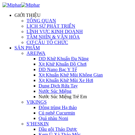
GIỚI THIỆU
TỔNG QUAN
LỊCH SỬ PHÁT TRIỂN
LĨNH VỰC KINH DOANH
TẦM NHÌN & VĂN HÓA
CƠ CẤU TỔ CHỨC
SẢN PHẨM
AREIWA
DD Khử Khuẩn Đa Năng
Xịt Khử Khuẩn Đồ Chơi
DD Nano Bạc Y Tế
Xịt Khuẩn Khử Mùi Không Gian
Xịt Khuẩn Khử Mùi Xe Hơi
Dung Dịch Rửa Tay
Nước Súc Miệng
Nước Súc Miệng Trẻ Em
VIKINGS
Đông trùng Hạ thảo
Củ nghệ Cucurmin
Quả nhàu Noni
S’HESKIN
Dầu gội Thảo Dược
Kem Ủ Xả Thảo Mộc