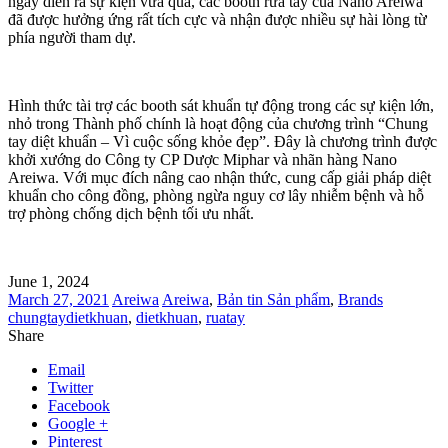
ngày diễn ra sự kiện vừa qua, các booth rửa tay của Nano Areiwa
đã được hưởng ứng rất tích cực và nhận được nhiều sự hài lòng từ
phía người tham dự.
Hình thức tài trợ các booth sát khuẩn tự động trong các sự kiện lớn,
nhỏ trong Thành phố chính là hoạt động của chương trình “Chung
tay diệt khuẩn – Vì cuộc sống khỏe đẹp”. Đây là chương trình được
khởi xướng do Công ty CP Dược Miphar và nhãn hàng Nano
Areiwa. Với mục đích nâng cao nhận thức, cung cấp giải pháp diệt
khuẩn cho công đồng, phòng ngừa nguy cơ lây nhiễm bệnh và hỗ
trợ phòng chống dịch bệnh tối ưu nhất.
June 1, 2024
March 27, 2021
Areiwa
Areiwa
,
Bản tin Sản phẩm
,
Brands
chungtaydietkhuan
,
dietkhuan
,
ruatay
Share
Email
Twitter
Facebook
Google +
Pinterest