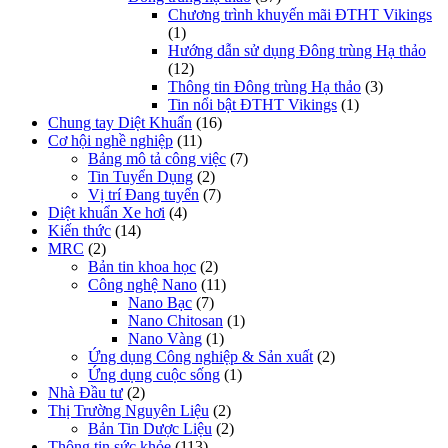
Chương trình khuyến mãi ĐTHT Vikings
(1)
Hướng dẫn sử dụng Đông trùng Hạ thảo
(12)
Thông tin Đông trùng Hạ thảo
(3)
Tin nổi bật ĐTHT Vikings
(1)
Chung tay Diệt Khuẩn
(16)
Cơ hội nghề nghiệp
(11)
Bảng mô tả công việc
(7)
Tin Tuyển Dụng
(2)
Vị trí Đang tuyển
(7)
Diệt khuẩn Xe hơi
(4)
Kiến thức
(14)
MRC
(2)
Bản tin khoa học
(2)
Công nghệ Nano
(11)
Nano Bạc
(7)
Nano Chitosan
(1)
Nano Vàng
(1)
Ứng dụng Công nghiệp & Sản xuất
(2)
Ứng dụng cuộc sống
(1)
Nhà Đầu tư
(2)
Thị Trường Nguyên Liệu
(2)
Bản Tin Dược Liệu
(2)
Thông tin sức khỏe
(113)