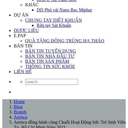
KHÁC
DD Phủ vải Nano Bạc Miphar
DỰ ÁN
CHUNG TAY DIỆT KHUẨN
Rửa tay Sát Khuẩn
DƯỢC LIỆU
E.PAP
QUÀ TẶNG ĐÔNG TRÙNG HẠ THẢO
BẢN TIN
BẢN TIN TUYỂN DỤNG
BẢN TIN NHÀ ĐẦU TƯ
BẢN TIN SẢN PHẨM
THÔNG TIN SỨC KHỎE
LIÊN HỆ
Home
Blog
Brands
Areiwa
Areiwa đồng hành cùng Chuỗi Hoạt Động Sức Trẻ Sinh Viên
Tp. Hồ Chí Minh Năm 2021