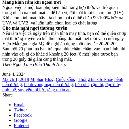
Mang kính râm khi ngoài trời
Ngoài việc là một loại phụ kiện thời trang hợp thời, vai trò quan
trọng nhất của kính mát là để bảo vệ đôi mắt khỏi tia cực tím (UV).
Khi chọn kính mát, hãy lựa chọn loại có thể chặn 99-100% bức xạ
UVA và UVB, và luôn luôn chọn loại có chất lượng.
Cho mắt nghỉ ngơi thường xuyên
Nếu làm việc cả ngày trên màn hình máy tính, bạn có thể quên chớp
mắt thường xuyên và kết thúc bằng đôi mắt mệt mỏi vào cuối ngày.
Viện Mắt Quốc gia Mỹ đề nghị áp dụng một quy tắc 20-20-20.
Sau mỗi 20 phút mà bạn trải qua nhìn chằm chằm vào màn hình, thì
nhìn vào cái gì đó khác ở khoảng 20 feet (6 mét) phía trước bạn
trong 20 giây để giảm căng thẳng mắt.
Theo Ngọc Lam (Báo Thanh Niên)
June 4, 2024
March 1, 2018
Miphar
Blog
,
Cuộc sống
,
Thông tin sức khỏe
bệnh
tiểu đường
,
bệnh võng mạc tiểu đường
,
béo phì
,
cận thị
,
đục thủy
tinh thể
,
suy yếu thị lực
,
tăng nhãn áp
Share
Email
Twitter
Facebook
Google +
Pinterest