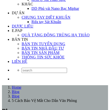
KHÁC
DD Phủ vải Nano Bạc Miphar
DỰ ÁN
CHUNG TAY DIỆT KHUẨN
Rửa tay Sát Khuẩn
DƯỢC LIỆU
E.PAP
QUÀ TẶNG ĐÔNG TRÙNG HẠ THẢO
BẢN TIN
BẢN TIN TUYỂN DỤNG
BẢN TIN NHÀ ĐẦU TƯ
BẢN TIN SẢN PHẨM
THÔNG TIN SỨC KHỎE
LIÊN HỆ
Home
Blog
Blog
5 Cách Bảo Vệ Mắt Cho Dân Văn Phòng