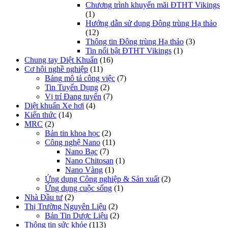
Chương trình khuyến mãi ĐTHT Vikings
(1)
Hướng dẫn sử dụng Đông trùng Hạ thảo
(12)
Thông tin Đông trùng Hạ thảo
(3)
Tin nổi bật ĐTHT Vikings
(1)
Chung tay Diệt Khuẩn
(16)
Cơ hội nghề nghiệp
(11)
Bảng mô tả công việc
(7)
Tin Tuyển Dụng
(2)
Vị trí Đang tuyển
(7)
Diệt khuẩn Xe hơi
(4)
Kiến thức
(14)
MRC
(2)
Bản tin khoa học
(2)
Công nghệ Nano
(11)
Nano Bạc
(7)
Nano Chitosan
(1)
Nano Vàng
(1)
Ứng dụng Công nghiệp & Sản xuất
(2)
Ứng dụng cuộc sống
(1)
Nhà Đầu tư
(2)
Thị Trường Nguyên Liệu
(2)
Bản Tin Dược Liệu
(2)
Thông tin sức khỏe
(113)