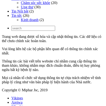
Chăm sóc sức khỏe
(20)
Ung thư
(30)
Tin Nổi bật
(2)
Tin tức
(26)
Kinh doanh
(2)
Trang web đang được số hóa và cập nhật thông tin. Các dữ liệu có
thể chưa chính xác hoàn toàn.
Vui lòng liên hệ các bộ phận liên quan để có thông tin chính xác
nhất.
Thông tin các bài viết trên website chỉ nhằm cung cấp thông tin
tham khảo, không nhằm mục đích chuẩn đoán, điều trị hay phòng
ngừa bất kỳ bệnh lý nào.
Mọi cá nhân tổ chức sử dụng thông tin tự chịu trách nhiệm về tính
pháp lý cũng như văn bản pháp lý hiện hành của Nhà nước.
Copyright © Miphar Jsc, 2019
Vikings
Areiwa