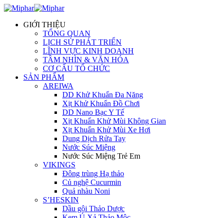
GIỚI THIỆU
TỔNG QUAN
LỊCH SỬ PHÁT TRIỂN
LĨNH VỰC KINH DOANH
TẦM NHÌN & VĂN HÓA
CƠ CẤU TỔ CHỨC
SẢN PHẨM
AREIWA
DD Khử Khuẩn Đa Năng
Xịt Khử Khuẩn Đồ Chơi
DD Nano Bạc Y Tế
Xịt Khuẩn Khử Mùi Không Gian
Xịt Khuẩn Khử Mùi Xe Hơi
Dung Dịch Rửa Tay
Nước Súc Miệng
Nước Súc Miệng Trẻ Em
VIKINGS
Đông trùng Hạ thảo
Củ nghệ Cucurmin
Quả nhàu Noni
S’HESKIN
Dầu gội Thảo Dược
Kem Ủ Xả Thảo Mộc