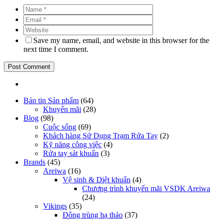
Save my name, email, and website in this browser for the
next time I comment.
Bản tin Sản phẩm
(64)
Khuyến mãi
(28)
Blog
(98)
Cuộc sống
(69)
Khách hàng Sử Dụng Trạm Rửa Tay
(2)
Kỹ năng công việc
(4)
Rửa tay sát khuẩn
(3)
Brands
(45)
Areiwa
(16)
Vệ sinh & Diệt khuẩn
(4)
Chương trình khuyến mãi VSDK Areiwa
(24)
Vikings
(35)
Đông trùng hạ thảo
(37)