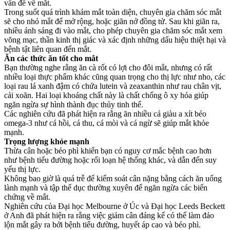
vấn đề về mắt.
Trong suốt quá trình khám mắt toàn diện, chuyên gia chăm sóc mắt
sẽ cho nhỏ mắt để mở rộng, hoặc giãn nở đồng tử. Sau khi giãn ra,
nhiều ánh sáng đi vào mắt, cho phép chuyên gia chăm sóc mắt xem
võng mạc, thần kinh thị giác và xác định những dấu hiệu thiệt hại và
bệnh tật liên quan đến mắt.
Ăn các thức ăn tốt cho mắt
Bạn thường nghe rằng ăn cà rốt có lợi cho đôi mắt, nhưng có rất
nhiều loại thực phẩm khác cũng quan trọng cho thị lực như nho, các
loại rau lá xanh đậm có chứa lutein và zeaxanthin như rau chân vịt,
cải xoăn. Hai loại khoáng chất này là chất chống ô xy hóa giúp
ngăn ngừa sự hình thành đục thủy tinh thể.
Các nghiên cứu đã phát hiện ra rằng ăn nhiều cá giàu a xít béo
omega-3 như cá hồi, cá thu, cá mòi và cá ngừ sẽ giúp mắt khỏe
mạnh.
Trọng lượng khỏe mạnh
Thừa cân hoặc béo phì khiến bạn có nguy cơ mắc bệnh cao hơn
như bệnh tiểu đường hoặc rối loạn hệ thống khác, và dẫn đến suy
yếu thị lực.
Không bao giờ là quá trễ để kiểm soát cân nặng bằng cách ăn uống
lành mạnh và tập thể dục thường xuyên để ngăn ngừa các biến
chứng về mắt.
Nghiên cứu của Đại học Melbourne ở Úc và Đại học Leeds Beckett
ở Anh đã phát hiện ra rằng việc giảm cân đáng kể có thể làm đảo
lộn mắt gây ra bởi bệnh tiểu đường, huyết áp cao và béo phì.